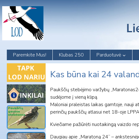
Skip
to
content
Paremkite Mus!
Klubas 250
Parduotuvė
Kas būna kai 24 valand
Paukščių stebėjimo varžybų „Maratonas24“ 
sudėjome į vieną klipą.
Maloniai praleistas laikas gamtoje, nauji 
perinčių paukščių atlasui net 18-oje LPP
Kviečiame pažiūrėti nuotaikingą vaizdo re
Daugiau apie „Maratoną 24“ – ankstesnėj