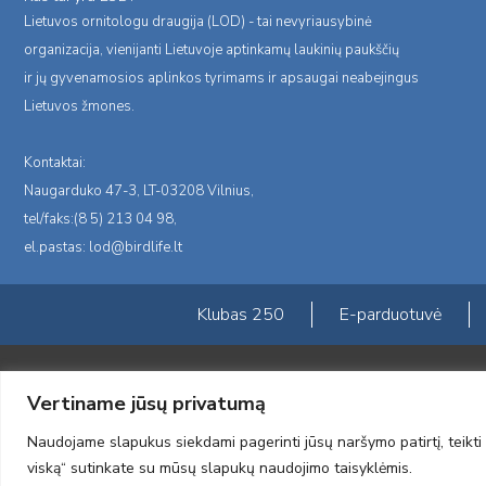
Lietuvos ornitologu draugija (LOD) - tai nevyriausybinė
organizacija, vienijanti Lietuvoje aptinkamų laukinių paukščių
ir jų gyvenamosios aplinkos tyrimams ir apsaugai neabejingus
Lietuvos žmones.
Kontaktai:
Naugarduko 47-3, LT-03208 Vilnius,
tel/faks:(8 5) 213 04 98,
el.pastas:
lod@birdlife.lt
Klubas 250
E-parduotuvė
Portalas sukurtas įgyvendinant Lietuvos Respublikos, Europos ekonominė
Vertiname jūsų privatumą
„LOD visuomeninės /gamtosauginės veiklos sustiprinimas ir įvaizdžio for
įgyvendinimo sutarties numeris 2004-LT0008-NVO-1EEE/NOR-02-059)
Naudojame slapukus siekdami pagerinti jūsų naršymo patirtį, teikti 
2012 © Lietuvos Ornitologų Draugija © 2014, Visos teisės saugomos
viską“ sutinkate su mūsų slapukų naudojimo taisyklėmis.