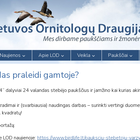
Naujienos
Apie LOD
Veikla
Paukščiai
as praleidi gamtoje?
dalyviai 24 valandas stebėjo paukščius ir įamžino kai kurias aki
atradimai ir (svarbiausia) naudingas darbas – surinkti vertingi duo
A kvadratų!
portažą:
e LOD naujienoje:
https://www.birdlife.lt/pauksciu-stebetoju-va