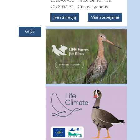
2026-07-31
Falco peregrinus
2026-07-31
Circus cyaneus
Įvesti naują
Visi stebėjimai