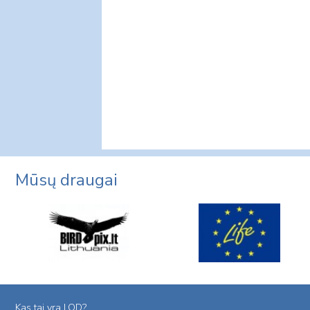
Mūsų draugai
Kas tai yra LOD?