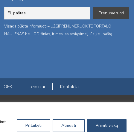
Visada būkite informuoti – UŽSIPRENUMERUOKITE PORTALO
NAUJIENAS bei LOD žinias, ir mes jas atsiųsime į Jūsų el. paštą.
LOFK
Leidiniai
Kontaktai
ktį
imti
Pritaikyti
Atmesti
Priimti viską
Sprendimas:
Electronic Solutions for Business