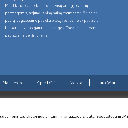
Mes tikime, kad tik bendromis visų draugijos narių
pastangomis, apjungus visų mūsų entuziazmą, žinias bei
patirtį, sugebėsime pasiekti efektyvesnės ne tik paukščių,
bet kartu ir visos gamtos apsaugos. Todėl mes dirbame
paukščiams bei žmonėms.
Naujienos
Apie LOD
Veikla
Paukščiai
s erdvės ir Norvegijos finansinių mechanizmų iš dalies finansuojamą paproje
mavimas įtraukiant visuomenę į aplinkosauginių tyrimų veiklą“ (paprojekčio
suasmenintus skelbimus ar turinį ir analizuoti srautą. Spustelėdami „Pri