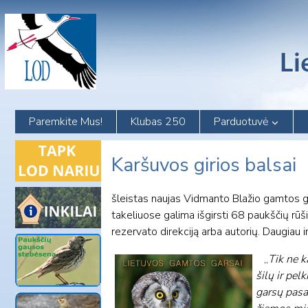
Skip
to
content
Paremkite Mus!
Klubas 250
Parduotuvė
Karšuvos girios balsai
šleistas naujas Vidmanto Blažio gamtos ga
takeliuose galima išgirsti 68 paukščių rūši
rezervato direkciją arba autorių. Daugiau 
„
Tik ne k
šilų ir pel
garsų pasa