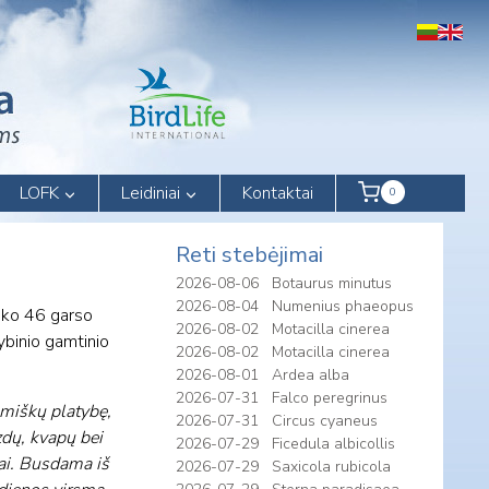
LOFK
Leidiniai
Kontaktai
0
Reti stebėjimai
2026-08-06
Botaurus minutus
2026-08-04
Numenius phaeopus
isko 46 garso
2026-08-02
Motacilla cinerea
tybinio gamtinio
2026-08-02
Motacilla cinerea
2026-08-01
Ardea alba
2026-07-31
Falco peregrinus
ą miškų platybę,
2026-07-31
Circus cyaneus
izdų, kvapų bei
2026-07-29
Ficedula albicollis
tai. Busdama iš
2026-07-29
Saxicola rubicola