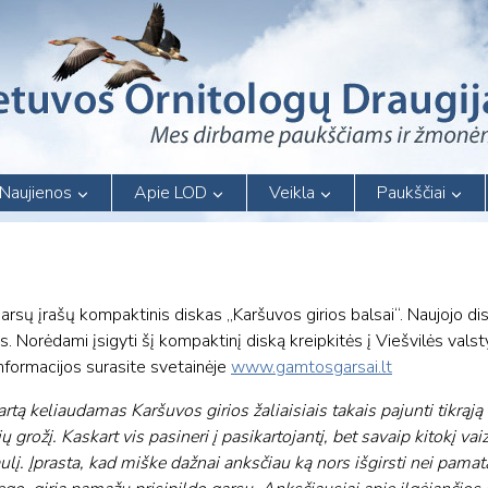
Naujienos
Apie LOD
Veikla
Paukščiai
rsų įrašų kompaktinis diskas „Karšuvos girios balsai“. Naujojo d
s. Norėdami įsigyti šį kompaktinį diską kreipkitės į Viešvilės vals
informacijos surasite svetainėje
www.gamtosgarsai.lt
artą keliaudamas Karšuvos girios žaliaisiais takais pajunti tikrąj
kių grožį. Kaskart vis pasineri į pasikartojantį, bet savaip kitokį va
ulį. Įprasta, kad miške dažnai anksčiau ką nors išgirsti nei pama