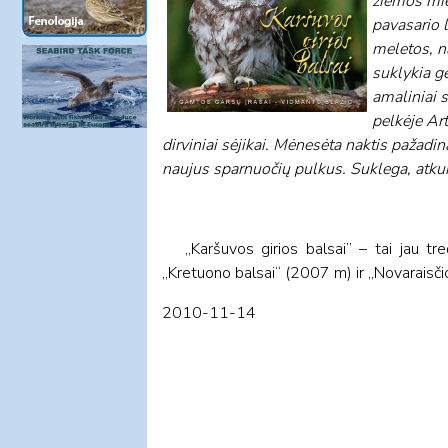
žiemos mie
pavasario l
meletos, n
suklykia ge
amaliniai 
pelkėje Ar
dirviniai sėjikai. Mėnesėta naktis pažadi
naujus sparnuočių pulkus. Suklega, atkunt
„Karšuvos girios balsai” – tai jau treč
„Kretuono balsai“ (2007 m) ir „Novaraisčio
2010-11-14