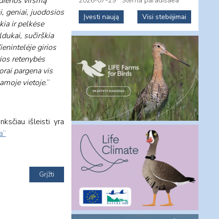
 dienos virsmą
2026-07-29
Sterna paradisaea
i, geniai, juodosios
Įvesti naują
Visi stebėjimai
ia ir pelkėse
dukai, sučirškia
enintelėje girios
rios retenybės
orai pargena vis
amoje vietoje.
“
ksčiau išleisti yra
a“