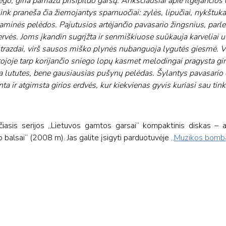
go, giria pamažu prisipildo garsų. Anksčiausiai apie ilgėjančios
ink praneša čia žiemojantys sparnuočiai: zylės, lipučiai, nykštuka
aminės pelėdos. Pajutusios artėjančio pavasario žingsnius, parlek
rvės. Joms įkandin sugrįžta ir senmiškiuose suūkauja karveliai ul
strazdai, virš sausos miško plynės nubanguoja lygutės giesmė. Vi
tojoje tarp korijančio sniego lopų kasmet melodingai pragysta gi
na lututes, bene gausiausias pušynų pelėdas. Šylantys pavasario 
a ir atgimsta girios erdvės, kur kiekvienas gyvis kuriasi sau tink
iasis serijos „Lietuvos gamtos garsai“ kompaktinis diskas – an
 balsai“ (2008 m). Jas galite įsigyti parduotuvėje
„Muzikos bomb