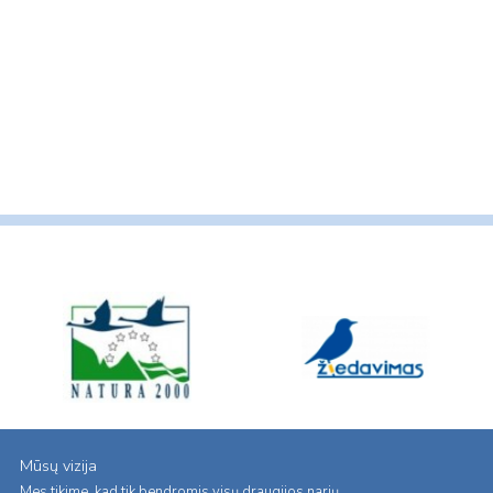
Mūsų vizija
Mes tikime, kad tik bendromis visų draugijos narių