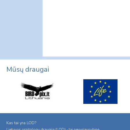
Mūsų draugai
Kas tai yra LOD?
Lietuvos ornitologu draugija (LOD) - tai nevyriausybinė