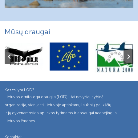
Mūsų draugai
Kas tai yra LOD?
Lietuvos ornitologu draugija (LOD) - tai nevyriausybinė
organizacija, vienijanti Lietuvoje aptinkamų laukinių paukščių
ir jų gyvenamosios aplinkos tyrimams ir apsaugai neabejingus
Lietuvos žmones.
Kontaktai: