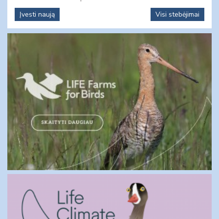
Įvesti naują
Visi stebėjimai