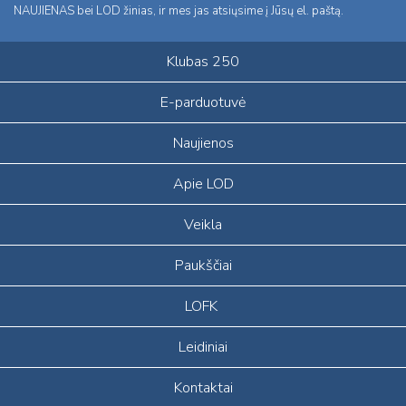
NAUJIENAS bei LOD žinias, ir mes jas atsiųsime į Jūsų el. paštą.
Klubas 250
E-parduotuvė
Naujienos
Apie LOD
Veikla
Paukščiai
LOFK
Leidiniai
Kontaktai