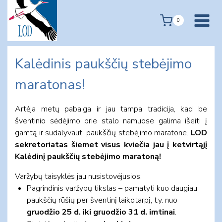
Skip
to
0
content
Kalėdinis paukščių stebėjimo
maratonas!
Artėja metų pabaiga ir jau tampa tradicija, kad be
šventinio sėdėjimo prie stalo namuose galima išeiti į
gamtą ir sudalyvauti paukščių stebėjimo maratone.
LOD
sekretoriatas šiemet visus kviečia jau į ketvirtąjį
Kalėdinį paukščių stebėjimo maratoną!
Varžybų taisyklės jau nusistovėjusios:
Pagrindinis varžybų tikslas – pamatyti kuo daugiau
paukščių rūšių per šventinį laikotarpį, t.y. nuo
gruodžio 25 d. iki gruodžio 31 d. imtinai
.