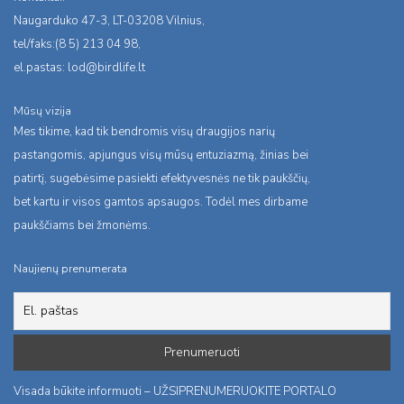
Naugarduko 47-3, LT-03208 Vilnius,
tel/faks:(8 5) 213 04 98,
el.pastas:
lod@birdlife.lt
Mūsų vizija
Mes tikime, kad tik bendromis visų draugijos narių
pastangomis, apjungus visų mūsų entuziazmą, žinias bei
patirtį, sugebėsime pasiekti efektyvesnės ne tik paukščių,
bet kartu ir visos gamtos apsaugos. Todėl mes dirbame
paukščiams bei žmonėms.
Naujienų prenumerata
Visada būkite informuoti – UŽSIPRENUMERUOKITE PORTALO