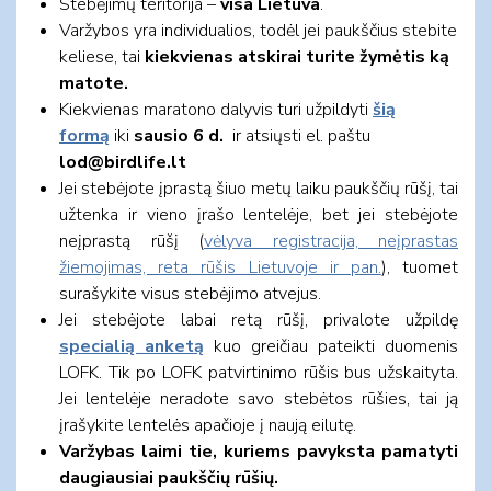
Stebėjimų teritorija –
visa Lietuva
.
Varžybos yra individualios, todėl jei paukščius stebite
keliese, tai
kiekvienas atskirai turite žymėtis ką
matote.
Kiekvienas maratono dalyvis turi užpildyti
šią
formą
iki
sausio 6 d.
ir atsiųsti el. paštu
lod@birdlife.lt
Jei stebėjote įprastą šiuo metų laiku paukščių rūšį, tai
užtenka ir vieno įrašo lentelėje, bet jei stebėjote
neįprastą rūšį (
vėlyva registracija, neįprastas
žiemojimas, reta rūšis Lietuvoje ir pan.
), tuomet
surašykite visus stebėjimo atvejus.
Jei stebėjote labai retą rūšį, privalote užpildę
specialią anketą
kuo greičiau pateikti duomenis
LOFK. Tik po LOFK patvirtinimo rūšis bus užskaityta.
Jei lentelėje neradote savo stebėtos rūšies, tai ją
įrašykite lentelės apačioje į naują eilutę.
Varžybas laimi tie, kuriems pavyksta pamatyti
daugiausiai paukščių rūšių.