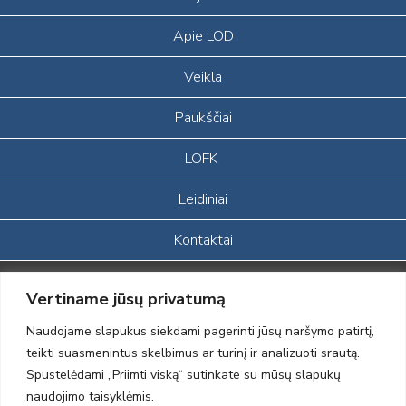
Apie LOD
Veikla
Paukščiai
LOFK
Leidiniai
Kontaktai
Portalas sukurtas įgyvendinant Lietuvos Respublikos, Europos
Vertiname jūsų privatumą
ekonominės erdvės ir Norvegijos finansinių mechanizmų iš dalies
finansuojamą paprojektį
Naudojame slapukus siekdami pagerinti jūsų naršymo patirtį,
„LOD visuomeninės /gamtosauginės veiklos sustiprinimas ir įvaizdžio
teikti suasmenintus skelbimus ar turinį ir analizuoti srautą.
formavimas įtraukiant visuomenę į aplinkosauginių tyrimų veiklą“
Spustelėdami „Priimti viską“ sutinkate su mūsų slapukų
(paprojekčio
įgyvendinimo sutarties numeris 2004-LT0008-NVO-1EEE/NOR-02-
naudojimo taisyklėmis.