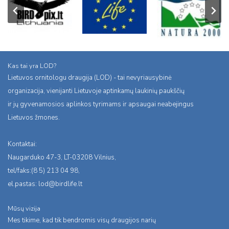
Kas tai yra LOD?
Lietuvos ornitologu draugija (LOD) - tai nevyriausybinė
organizacija, vienijanti Lietuvoje aptinkamų laukinių paukščių
ir jų gyvenamosios aplinkos tyrimams ir apsaugai neabejingus
Lietuvos žmones.
Kontaktai:
Naugarduko 47-3, LT-03208 Vilnius,
tel/faks:(8 5) 213 04 98,
el.pastas:
lod@birdlife.lt
Mūsų vizija
Mes tikime, kad tik bendromis visų draugijos narių