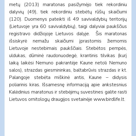
metų (2013) maratonas pasižymėjo tiek rekordiniu
dalyvių (49), tiek rekordiniu stebėtų rūšių skaičiumi
(120). Duomenys pateikti iš 49 savivaldybių teritorijų
(Lietuvoje yra 60 savivaldybių), taigi dalyviai paukščius
registravo didžiojoje Lietuvos dalyje. Šis maratonas
išsiskyrė nemažu skaičiumi įprastomis žiemomis
Lietuvoje nestebimais paukščiais. Stebėtos pempės,
uldukas, dūminė raudonuodegė, krantinis tilvikas (kurį
laiką laikėsi Nemuno pakrantėje Kaune netoli Nemuno
salos), strazdas giesmininkas, baltabrūvis strazdas ir kt.
Palangoje stebėta miškinė antis, Kaune – didysis
poliarinis kiras. Išsamesnę informaciją apie ankstesnius
Kalėdinius maratonus ir stebėjimų suvestines galite rasti
Lietuvos ornitologų draugijos svetainėje www.birdlife.lt.