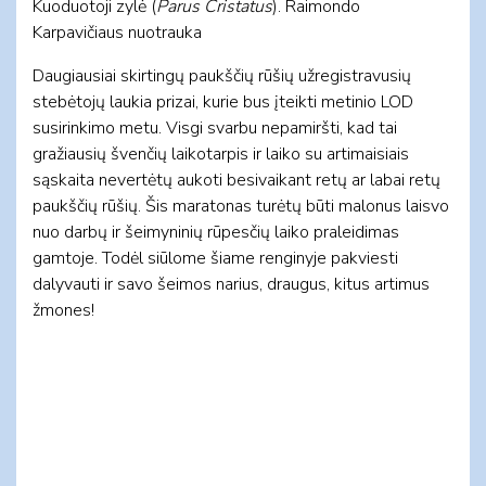
Kuoduotoji zylė (
Parus Cristatus
). Raimondo
Karpavičiaus nuotrauka
Daugiausiai skirtingų paukščių rūšių užregistravusių
stebėtojų laukia prizai, kurie bus įteikti metinio LOD
susirinkimo metu. Visgi svarbu nepamiršti, kad tai
gražiausių švenčių laikotarpis ir laiko su artimaisiais
sąskaita nevertėtų aukoti besivaikant retų ar labai retų
paukščių rūšių. Šis maratonas turėtų būti malonus laisvo
nuo darbų ir šeimyninių rūpesčių laiko praleidimas
gamtoje. Todėl siūlome šiame renginyje pakviesti
dalyvauti ir savo šeimos narius, draugus, kitus artimus
žmones!