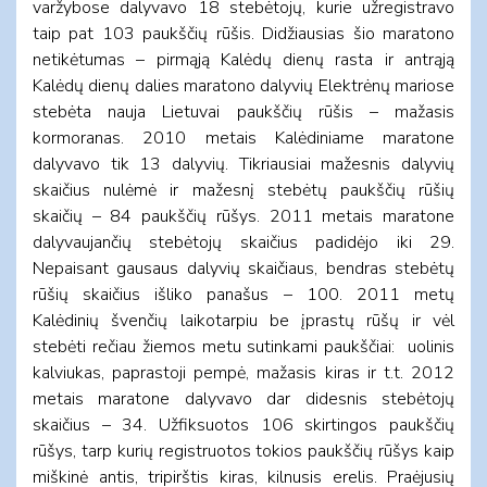
varžybose dalyvavo 18 stebėtojų, kurie užregistravo
taip pat 103 paukščių rūšis. Didžiausias šio maratono
netikėtumas – pirmąją Kalėdų dienų rasta ir antrąją
Kalėdų dienų dalies maratono dalyvių Elektrėnų mariose
stebėta nauja Lietuvai paukščių rūšis – mažasis
kormoranas. 2010 metais Kalėdiniame maratone
dalyvavo tik 13 dalyvių. Tikriausiai mažesnis dalyvių
skaičius nulėmė ir mažesnį stebėtų paukščių rūšių
skaičių – 84 paukščių rūšys. 2011 metais maratone
dalyvaujančių stebėtojų skaičius padidėjo iki 29.
Nepaisant gausaus dalyvių skaičiaus, bendras stebėtų
rūšių skaičius išliko panašus – 100. 2011 metų
Kalėdinių švenčių laikotarpiu be įprastų rūšų ir vėl
stebėti rečiau žiemos metu sutinkami paukščiai: uolinis
kalviukas, paprastoji pempė, mažasis kiras ir t.t. 2012
metais maratone dalyvavo dar didesnis stebėtojų
skaičius – 34. Užfiksuotos 106 skirtingos paukščių
rūšys, tarp kurių registruotos tokios paukščių rūšys kaip
miškinė antis, tripirštis kiras, kilnusis erelis. Praėjusių