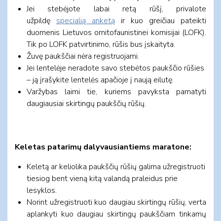
Jei stebėjote labai retą rūšį, privalote
užpildę
specialią anketą
ir kuo greičiau pateikti
duomenis Lietuvos ornitofaunistinei komisijai (LOFK).
Tik po LOFK patvirtinimo, rūšis bus įskaityta.
Žuvę paukščiai nėra registruojami.
Jei lentelėje neradote savo stebėtos paukščio rūšies
– ją įrašykite lentelės apačioje į naują eilutę.
Varžybas laimi tie, kuriems pavyksta pamatyti
daugiausiai skirtingų paukščių rūšių.
Keletas patarimų dalyvausiantiems maratone:
Keletą ar keliolika paukščių rūšių galima užregistruoti
tiesiog bent vieną kitą valandą praleidus prie
lesyklos.
Norint užregistruoti kuo daugiau skirtingų rūšių, verta
aplankyti kuo daugiau skirtingų paukščiam tinkamų