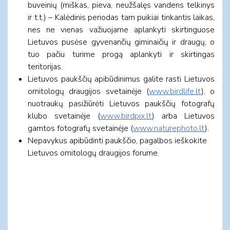
buveinių (miškas, pieva, neužšalęs vandens telkinys
ir t.t.) – Kalėdinis periodas tam puikiai tinkantis laikas,
nes ne vienas važiuojame aplankyti skirtinguose
Lietuvos pusėse gyvenančių giminaičių ir draugų, o
tuo pačiu turime progą aplankyti ir skirtingas
teritorijas.
Lietuvos paukščių apibūdinimus galite rasti Lietuvos
ornitologų draugijos svetainėje (
www.birdlife.lt
), o
nuotraukų pasižiūrėti Lietuvos paukščių fotografų
klubo svetainėje (
www.birdpix.lt
) arba Lietuvos
gamtos fotografų svetainėje (
www.naturephoto.lt
).
Nepavykus apibūdinti paukščio, pagalbos ieškokite
Lietuvos ornitologų draugijos forume.