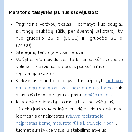
Maratono taisyklės jau nusistovėjusios:
Pagrindinis varžybų tikslas – pamatyti kuo daugiau
skirtingų paukščių rūšių per šventinį laikotarpį, t.y.
nuo gruodžio 25 d. (00:00) iki gruodžio 31 d.
(24:00).
Stebėjimų teritorija – visa Lietuva.
Varžybos yra individualios, todėl jei paukščius stebite
keliese – kiekvienas stebėtas paukščių rūšis
registruojate atskirai.
Kiekvienas maratono dalyvis turi užpildyti
Lietuvos
ornitologų draugijos svetainėje pateiktą formą
ir iki
sausio 6 dienos atsiųsti el. paštu
lod@birdlife.lt
.
Jei stebėjote įprastą tuo metų laiku paukščių rūšį,
užtenka įrašo suvestinėje lentelėje. Jeigu stebėjimas
įdomesnis ar neįprastas (
vėlyva registracija,
neįprastas žiemojimas, reta rūšis Lietuvoje ir pan.
),
tuomet surašykite visus jų stebėjimo atvejus.