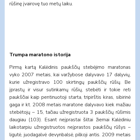
rūšinę įvairovę tuo metų laiku.
Trumpa maratono istorija
Pirmą kartą Kalėdinis paukščių stebėjimo maratonas
vyko 2007 metais, kai varžybose dalyvavo 17 dalyvių,
kurie užregistravo 100 skirtingų paukščių rūšių. Be
įprastų ir visur sutinkamų rūšių, stebėti ir tokie reti
paukščiai kaip pentinuotoji starta, tripirštis kiras, sibirinė
gaga ir kt. 2008 metais maratone dalyvavo kiek mažiau
stebėtojų – 15, tačiau užregistruota 3 paukščių rūšimis
daugiau (103). Esant neįprastai šiltai žiemai Kalėdiniu
laikotarpiu užregistruotos neįprastos paukščių rūšys –
ligutė, juodagalvė devynbalsė, pilkoji antis. 2009 metais