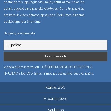
pastangomis, apjungus visų mūsų entuziazmą, žinias bei
patirtį, sugebėsime pasiekti efektyvesnės ne tik paukščių,
bet kartu ir visos gamtos apsaugos. Todėl mes dirbame
paukščiams bei žmonėms.
Naujienų prenumerata
Visada būkite informuoti – UŽSIPRENUMERUOKITE PORTALO
NAUJIENAS bei LOD žinias, ir mes jas atsiųsime į Jūsų el. paštą.
Klubas 250
E-parduotuvė
Naujienos