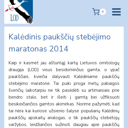
Skip
to
0
content
Kalėdinis paukščių stebėjimo
maratonas 2014
Kaip ir kasmet jau aštuntąjį kartą Lietuvos ornitologų
draugija (LOD) visus besidominčius gamta, o ypač
paukščiais, kviečia dalyvauti Kalėdiniame paukščių
stebėjimo maratone. Tai puiki proga metų pabaigos
švenčių laikotarpiu ne tik pasėdėti su artimaisiais prie
bendro stalo, bet ir išeiti į gamtą bei užfiksuoti
besikeičiančios gamtos akimirkas. Norime pažymėti, kad
tai nėra kai kuriose užsienio šalyse populiarių Kalėdinių
paukščių apskaitų analogas, o tik paukščių stebėtojų
varžybos, leidžiančios sužinoti daugiau apie paukščių