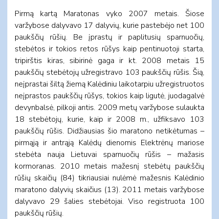
Pirmą kartą Maratonas vyko 2007 metais. Šiose
varžybose dalyvavo 17 dalyvių, kurie pastebėjo net 100
paukščių rūšių. Be įprastų ir paplitusių sparnuočių,
stebėtos ir tokios retos rūšys kaip pentinuotoji starta,
tripirštis kiras, sibirinė gaga ir kt. 2008 metais 15
paukščių stebėtojų užregistravo 103 paukščių rūšis. Šią,
neįprastai šiltą žiemą Kalėdiniu laikotarpiu užregistruotos
neįprastos paukščių rūšys, tokios kaip ligutė, juodagalvė
devynbalsė, pilkoji antis. 2009 metų varžybose sulaukta
18 stebėtojų, kurie, kaip ir 2008 m., užfiksavo 103
paukščių rūšis. Didžiausias šio maratono netikėtumas –
pirmąją ir antrąją Kalėdų dienomis Elektrėnų mariose
stebėta nauja Lietuvai sparnuočių rūšis – mažasis
kormoranas. 2010 metais mažesnį stebėtų paukščių
rūšių skaičių (84) tikriausiai nulėmė mažesnis Kalėdinio
maratono dalyvių skaičius (13). 2011 metais varžybose
dalyvavo 29 šalies stebėtojai. Viso registruota 100
paukščių rūšių.