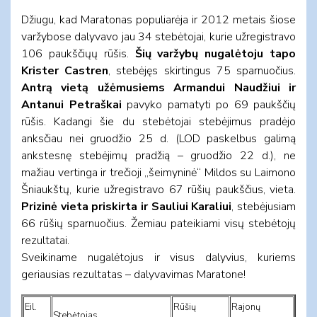
Džiugu, kad Maratonas populiarėja ir 2012 metais šiose
varžybose dalyvavo jau 34 stebėtojai, kurie užregistravo
106 paukščiųų rūšis.
Šių varžybų nugalėtoju tapo
Krister Castren
, stebėjęs skirtingus 75 sparnuočius.
Antrą vietą užėmusiems Armandui Naudžiui ir
Antanui Petraškai
pavyko pamatyti po 69 paukščių
rūšis. Kadangi šie du stebėtojai stebėjimus pradėjo
anksčiau nei gruodžio 25 d. (LOD paskelbus galimą
ankstesnę stebėjimų pradžią – gruodžio 22 d.), ne
mažiau vertinga ir trečioji „šeimyninė“ Mildos su Laimono
Šniaukštų, kurie užregistravo 67 rūšių paukščius, vieta.
Prizinė vieta priskirta ir Sauliui Karaliui
, stebėjusiam
66 rūšių sparnuočius. Žemiau pateikiami visų stebėtojų
rezultatai.
Sveikiname nugalėtojus ir visus dalyvius, kuriems
geriausias rezultatas – dalyvavimas Maratone!
Eil.
Rūšių
Rajonų
Stebėtojas