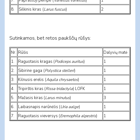
7.
Paprastoji pempė
(
Vanellus vanellus
)
1
8.
Silkinis kiras
(
Larus fuscus
)
2
Sutinkamos, bet retos paukščių rūšys:
Nr.
Rūšis
Dalyvių matė
1.
Raguotasis kragas (
Podiceps auritus
)
1
.
2
Sibirinė gaga
(
Polystica stelleri
)
1
3.
Kilnusis erelis
(
Aquila chrysaetos
)
1
4.
Tripirštis kiras (
Rissa tridactyla
)
LOFK
1
5.
Mažasis kiras (
Larus minutus
)
3
6.
Laibasnapis narūnėlis (
Uria aalge
)
1
7.
Raguotasis vieversys (
Eremophila alpestris
)
1