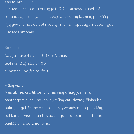
Kas tai yra LOD?
Lietuvos ornitologu draugija (LOD) - tai nevyriausybinė
organizacija, vienijanti Lietuvoje aptinkamų laukinių paukščių
ir jų gyvenamosios aplinkos tyrimams ir apsaugai neabejingus
Lietuvos žmones.
Kontaktai:
Naugarduko 47-3, LT-03208 Vilnius,
tel/faks:(8 5) 213 04 98,
el.pastas:
lod@birdlife.lt
Mūsų vizija
Mes tikime, kad tik bendromis visų draugijos narių
pastangomis, apjungus visų mūsų entuziazmą, žinias bei
patirtį, sugebėsime pasiekti efektyvesnės ne tik paukščių,
bet kartu ir visos gamtos apsaugos. Todėl mes dirbame
paukščiams bei žmonėms.