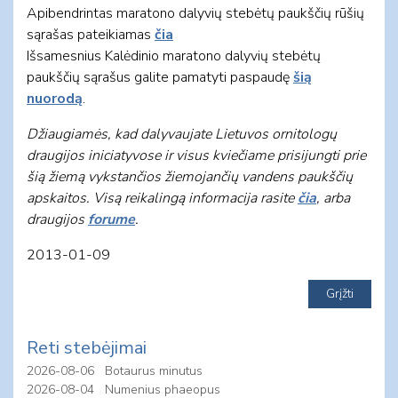
Apibendrintas maratono dalyvių stebėtų paukščių rūšių
sąrašas pateikiamas
čia
Išsamesnius Kalėdinio maratono dalyvių stebėtų
paukščių sąrašus galite pamatyti paspaudę
šią
nuorodą
.
Džiaugiamės, kad dalyvaujate Lietuvos ornitologų
draugijos iniciatyvose ir visus kviečiame prisijungti prie
šią žiemą vykstančios žiemojančių vandens paukščių
apskaitos. Visą reikalingą informacija rasite
čia
, arba
draugijos
forume
.
2013-01-09
Reti stebėjimai
2026-08-06
Botaurus minutus
2026-08-04
Numenius phaeopus