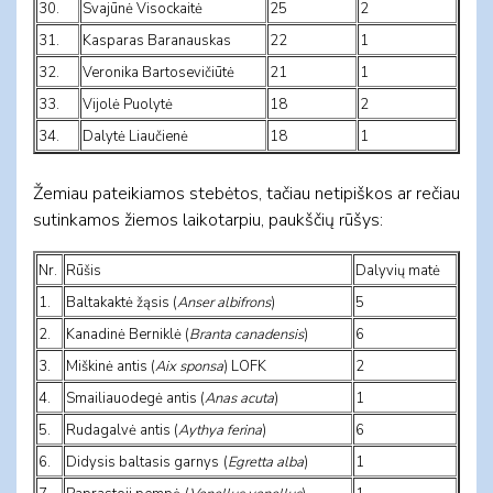
30.
Svajūnė Visockaitė
25
2
31.
Kasparas Baranauskas
22
1
32.
Veronika Bartosevičiūtė
21
1
33.
Vijolė Puolytė
18
2
34.
Dalytė Liaučienė
18
1
Žemiau pateikiamos stebėtos, tačiau netipiškos ar rečiau
sutinkamos žiemos laikotarpiu, paukščių rūšys:
Nr.
Rūšis
Dalyvių matė
1.
Baltakaktė žąsis (
Anser albifrons
)
5
2.
Kanadinė Berniklė (
Branta canadensis
)
6
3.
Miškinė antis (
Aix sponsa
)
LOFK
2
4.
Smailiauodegė antis (
Anas acuta
)
1
5.
Rudagalvė antis (
Aythya ferina
)
6
6.
Didysis baltasis garnys
(
Egretta alba
)
1