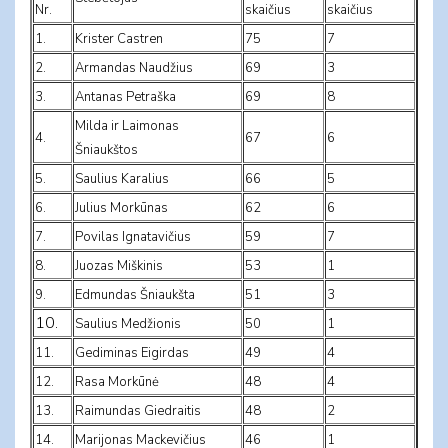
Nr.
skaičius
skaičius
1.
Krister Castren
75
7
2.
Armandas Naudžius
69
3
3.
Antanas Petraška
69
8
Milda ir Laimonas
4.
67
6
Šniaukštos
5.
Saulius Karalius
66
5
6.
Julius Morkūnas
62
6
7.
Povilas Ignatavičius
59
7
8.
Juozas Miškinis
53
1
9.
Edmundas Šniaukšta
51
3
10.
Saulius Medžionis
50
1
11.
Gediminas Eigirdas
49
4
12.
Rasa Morkūnė
48
4
13.
Raimundas Giedraitis
48
2
14.
Marijonas Mackevičius
46
1