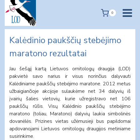
Skip
to
0
content
Kalėdinio paukščių stebėjimo
maratono rezultatai
Jau šešąjį kartą Lietuvos ornitologų draugija (LOD)
pakvietė savo narius ir visus norinčius dalyvauti
Kalėdiniame paukščių stebėjimo maratone. 2012 metus
užbaigiančioje akcijoje sulaukėme net 34 dalyvių iš
įvairių šalies vietovių, kurie užregistravo net 106
paukščių rūšis. Visų Kalėdinio paukščių stebėjimo
maratono (toliau, Maratono) dalyvių laukia simbolinės
dovanėlės. Prizines vietas užėmusieji bus papildomai
apdovanojami Lietuvos ornitologų draugijos metiniame
susirinkime.