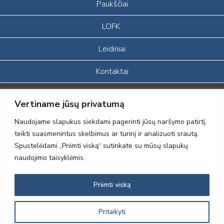
Paukščiai
LOFK
Leidiniai
Kontaktai
Portalas sukurtas įgyvendinant Lietuvos Respublikos, Europos
Vertiname jūsų privatumą
ekonominės erdvės ir Norvegijos finansinių mechanizmų iš dalies
finansuojamą paprojektį
Naudojame slapukus siekdami pagerinti jūsų naršymo patirtį,
„LOD visuomeninės /gamtosauginės veiklos sustiprinimas ir įvaizdžio
teikti suasmenintus skelbimus ar turinį ir analizuoti srautą.
formavimas įtraukiant visuomenę į aplinkosauginių tyrimų veiklą“
Spustelėdami „Priimti viską“ sutinkate su mūsų slapukų
(paprojekčio
įgyvendinimo sutarties numeris 2004-LT0008-NVO-1EEE/NOR-02-
naudojimo taisyklėmis.
059)
Priimti viską
2012 © Lietuvos Ornitologų Draugija © 2014, Visos teisės saugomos
Pritaikyti