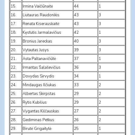
15.
Irmina Vaičiūnaitė
44
1
16.
Liutauras Raudonikis
43
3
17.
Renata Kiserauskaitė
43
3
18.
Kęstutis Jarmalavičius
42
1
19.
Bronius Jareckas
40
3
.
20
Vytautas Jusys
39
3
.
21
Asta Paltanavičiūtė
37
1
.
22
Irmantas Šalaševičius
36
3
.
23
Dovydas Sirvydis
34
1
.
24
Mindaugas Ilčiukas
33
2
25.
Albertas Skirpstas
29
2
26.
Rytis Kubilius
29
2
27.
Vygantas Kilčauskas
27
2
28.
Gediminas Petkus
26
2
29.
Birutė Grigaitytė
25
1