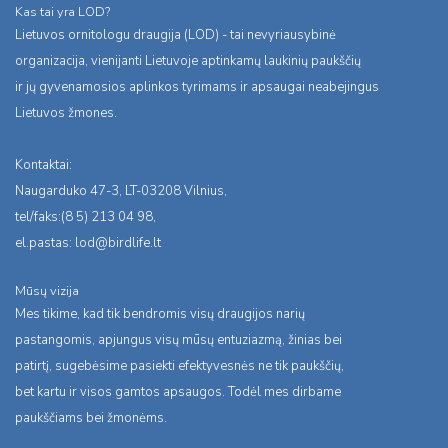
Kas tai yra LOD?
Lietuvos ornitologu draugija (LOD) - tai nevyriausybinė
organizacija, vienijanti Lietuvoje aptinkamų laukinių paukščių
ir jų gyvenamosios aplinkos tyrimams ir apsaugai neabejingus
Lietuvos žmones.
Kontaktai:
Naugarduko 47-3, LT-03208 Vilnius,
tel/faks:(8 5) 213 04 98,
el.pastas:
lod@birdlife.lt
Mūsų vizija
Mes tikime, kad tik bendromis visų draugijos narių
pastangomis, apjungus visų mūsų entuziazmą, žinias bei
patirtį, sugebėsime pasiekti efektyvesnės ne tik paukščių,
bet kartu ir visos gamtos apsaugos. Todėl mes dirbame
paukščiams bei žmonėms.