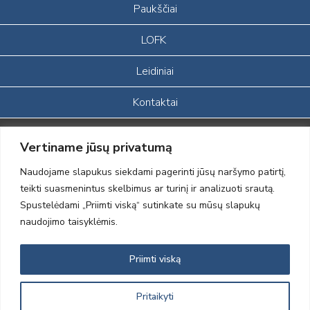
Paukščiai
LOFK
Leidiniai
Kontaktai
Portalas sukurtas įgyvendinant Lietuvos Respublikos, Europos
Vertiname jūsų privatumą
ekonominės erdvės ir Norvegijos finansinių mechanizmų iš dalies
finansuojamą paprojektį
Naudojame slapukus siekdami pagerinti jūsų naršymo patirtį,
„LOD visuomeninės /gamtosauginės veiklos sustiprinimas ir įvaizdžio
teikti suasmenintus skelbimus ar turinį ir analizuoti srautą.
formavimas įtraukiant visuomenę į aplinkosauginių tyrimų veiklą“
Spustelėdami „Priimti viską“ sutinkate su mūsų slapukų
(paprojekčio
įgyvendinimo sutarties numeris 2004-LT0008-NVO-1EEE/NOR-02-
naudojimo taisyklėmis.
059)
Priimti viską
2012 © Lietuvos Ornitologų Draugija © 2014, Visos teisės saugomos
Pritaikyti