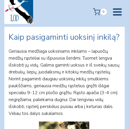
Skip
to
0
content
Kaip pasigaminti uoksinį inkilą?
Geriausia medžiaga uoksiniams inkilams – lapuočių
medžių rąsteliai su išpuvusia šerdimi. Tuomet lengva
išskobti jų vidų. Galima gaminti uoksus ir iš sveikų sausų
drebulių, liepų, juodalksnių ir kitokių medžių rąstelių.
Norint pagaminti daugiau uoksinių inkilų smulkiems
paukščiams, geriausia medžių rąstelius gręžti išilgai
specialiu 9-12 cm pločio grąžtu. Rąsto apačia (3-4 cm)
negręžiama, paliekama dugnui. Dar lengviau vidų
išskobti, rąstelį perskėlus pusiau arba į keturias dalis.
Vėliau tos dalys sukalamos.