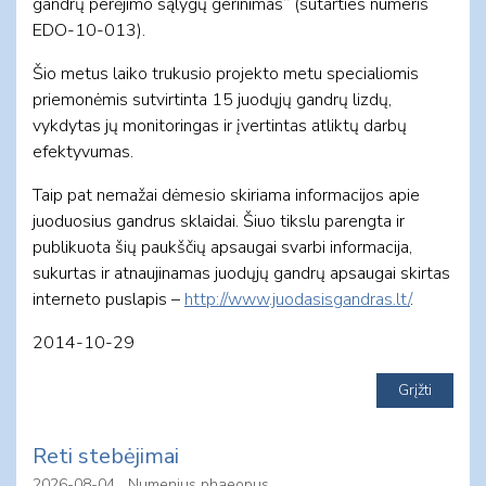
gandrų perėjimo sąlygų gerinimas” (sutarties numeris
EDO-10-013).
Šio metus laiko trukusio projekto metu specialiomis
priemonėmis sutvirtinta 15 juodųjų gandrų lizdų,
vykdytas jų monitoringas ir įvertintas atliktų darbų
efektyvumas.
Taip pat nemažai dėmesio skiriama informacijos apie
juoduosius gandrus sklaidai. Šiuo tikslu parengta ir
publikuota šių paukščių apsaugai svarbi informacija,
sukurtas ir atnaujinamas juodųjų gandrų apsaugai skirtas
interneto puslapis –
http://www.juodasisgandras.lt/
.
2014-10-29
Reti stebėjimai
2026-08-04
Numenius phaeopus