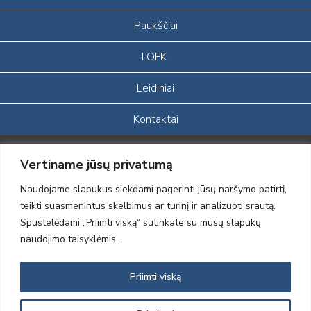
Paukščiai
LOFK
Leidiniai
Kontaktai
Portalas sukurtas įgyvendinant Lietuvos Respublikos, Europos
Vertiname jūsų privatumą
ekonominės erdvės ir Norvegijos finansinių mechanizmų iš dalies
finansuojamą paprojektį
Naudojame slapukus siekdami pagerinti jūsų naršymo patirtį,
„LOD visuomeninės /gamtosauginės veiklos sustiprinimas ir įvaizdžio
teikti suasmenintus skelbimus ar turinį ir analizuoti srautą.
formavimas įtraukiant visuomenę į aplinkosauginių tyrimų veiklą“
Spustelėdami „Priimti viską“ sutinkate su mūsų slapukų
(paprojekčio
įgyvendinimo sutarties numeris 2004-LT0008-NVO-1EEE/NOR-02-
naudojimo taisyklėmis.
059)
Priimti viską
2012 © Lietuvos Ornitologų Draugija © 2014, Visos teisės saugomos