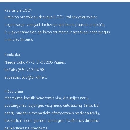
Kas tai yra LOD?
Lietuvos ornitologu draugija (LOD) - tai nevyriausybinė
organizacija, vienijanti Lietuvoje aptinkamų laukinių paukščių
ir jų gyvenamosios aplinkos tyrimams ir apsaugai neabejingus
Lietuvos žmones.
Kontaktai:
Naugarduko 47-3, LT-03208 Vilnius,
tel/faks:(8 5) 213 04 98,
el.pastas:
lod@birdlife.lt
Mūsų vizija
Mes tikime, kad tik bendromis visų draugijos narių
pastangomis, apjungus visų mūsų entuziazmą, žinias bei
patirtį, sugebėsime pasiekti efektyvesnės ne tik paukščių,
bet kartu ir visos gamtos apsaugos. Todėl mes dirbame
paukščiams bei žmonėms.