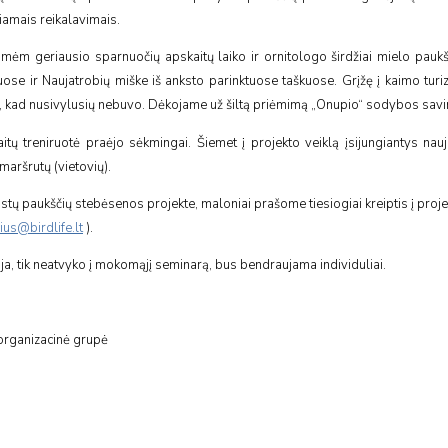
iamais reikalavimais.
umėm geriausio sparnuočių apskaitų laiko ir ornitologo širdžiai mielo paukš
uose ir Naujatrobių miške iš anksto parinktuose taškuose. Grįžę į kaimo 
 kad nusivylusių nebuvo. Dėkojame už šiltą priėmimą „Onupio“ sodybos savin
 treniruotė praėjo sėkmingai. Šiemet į projekto veiklą įsijungiantys nauji
maršrutų (vietovių).
stų paukščių stebėsenos projekte, maloniai prašome tiesiogiai kreiptis į proj
ius@birdlife.lt
).
auja, tik neatvyko į mokomąjį seminarą, bus bendraujama individuliai.
organizacinė grupė