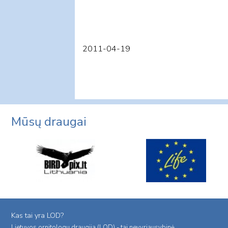
2011-04-19
Mūsų draugai
Kas tai yra LOD?
Lietuvos ornitologu draugija (LOD) - tai nevyriausybinė