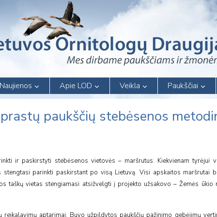
Naujienos
Apie LOD
Veikla
Paukščiai
įprastų paukščių stebėsenos metodin
inkti ir paskirstyti stebėsenos vietovės – maršrutus. Kiekvienam tyrėjui
stengtasi parinkti paskirstant po visą Lietuvą. Visi apskaitos maršrutai 
itos taškų vietas stengiamasi atsižvelgti į projekto užsakovo – Žemės ūkio m
 reikalavimų aptarimai. Buvo užpildytos paukščių pažinimo gebėjimų verti