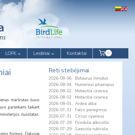
LOFK
Leidiniai
Kontaktai
0
Reti stebėjimai
iai
2026-08-06
Botaurus minutus
2026-08-04
Numenius phaeopus
2026-08-02
Motacilla cinerea
2026-08-02
Motacilla cinerea
 vienas maršrutas buvo
2026-08-01
Ardea alba
buvo parenkami taikant
2026-07-31
Falco peregrinus
inisterijos nuostatas.
2026-07-31
Circus cyaneus
2026-07-29
Ficedula albicollis
2026-07-29
Saxicola rubicola
nimo formos. Dalyviai