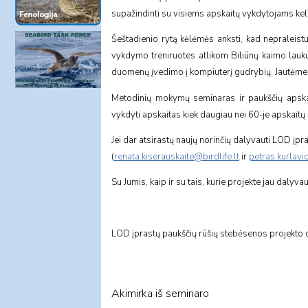
supažindinti su visiems apskaitų vykdytojams kel
Šeštadienio rytą kėlėmės anksti, kad nepraleist
vykdymo treniruotes atlikom Biliūnų kaimo lauk
duomenų įvedimo į kompiuterį gudrybių. Jautėme,
Metodinių mokymų seminaras ir paukščių apskaitų
vykdyti apskaitas kiek daugiau nei 60-je apskaitų 
Jei dar atsirastų naujų norinčių dalyvauti
LOD įpra
(
renata.kiserauskaite@birdlife.lt
ir
petras.kurlavic
Su Jumis, kaip ir su tais, kurie projekte jau dalyv
LOD įprastų paukščių rūšių stebėsenos projekto 
Akimirka iš seminaro