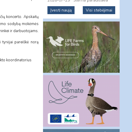
2026-07-29
Sterna paradisaea
Įvesti naują
Visi stebėjimai
čių koncerto. Apskaitų
turizmo sodybą mokėmės
inkei ir darbuotojams.
 tyrėjai pareiškė norą
ekto koordinatorius