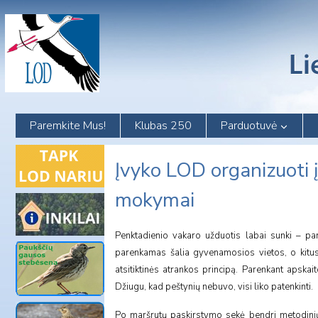
Skip
to
content
Paremkite Mus!
Klubas 250
Parduotuvė
Įvyko LOD organizuoti 
mokymai
Penktadienio vakaro užduotis labai sunki – par
parenkamas šalia gyvenamosios vietos, o kitus 
atsitiktinės atrankos principą. Parenkant apska
Džiugu, kad peštynių nebuvo, visi liko patenkinti.
Po maršrutų paskirstymo sekė bendri metodinių