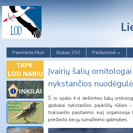
Skip
to
content
Paremkite Mus!
Klubas 250
Parduotuvė
Įvairių šalių ornitologa
nykstančios nuodėgul
Š. m. spalio 4 d. dešimties šalių ornitolog
globaliai nykstančios paukščių rūšies 
truksiančio pasitarimo, kurį organizuoja
priežastis bei jų sumažinimo galimybes.