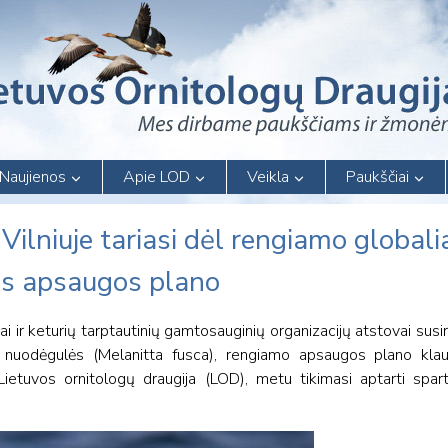
Naujienos
Apie LOD
Veikla
Paukščiai
i Vilniuje tariasi dėl rengiamo globali
ės apsaugos plano
ai ir keturių tarptautinių gamtosauginių organizacijų atstovai susiri
– nuodėgulės (Melanitta fusca), rengiamo apsaugos plano klau
 Lietuvos ornitologų draugija (LOD), metu tikimasi aptarti spa