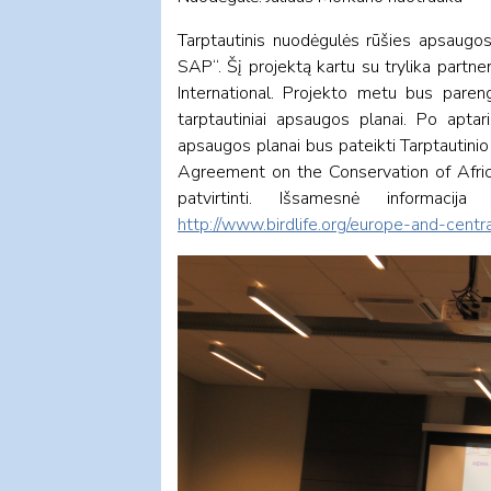
Tarptautinis nuodėgulės rūšies apsaugo
SAP“. Šį projektą kartu su trylika partne
International. Projekto metu bus pareng
tarptautiniai apsaugos planai. Po aptari
apsaugos planai bus pateikti Tarptautinio
Agreement on the Conservation of African
patvirtinti. Išsamesnė informac
http://www.birdlife.org/europe-and-centra