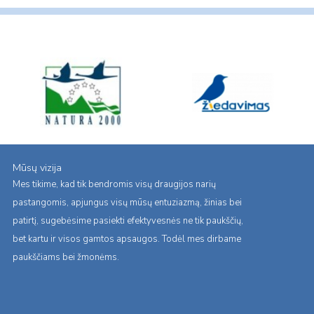
Mūsų vizija
Mes tikime, kad tik bendromis visų draugijos narių
pastangomis, apjungus visų mūsų entuziazmą, žinias bei
patirtį, sugebėsime pasiekti efektyvesnės ne tik paukščių,
bet kartu ir visos gamtos apsaugos. Todėl mes dirbame
paukščiams bei žmonėms.