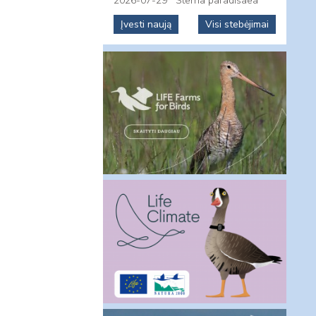
2026-07-29
Sterna paradisaea
Įvesti naują
Visi stebėjimai