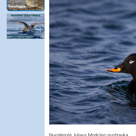
Nuodėgulė. Juliaus Morkūno nuotrauka