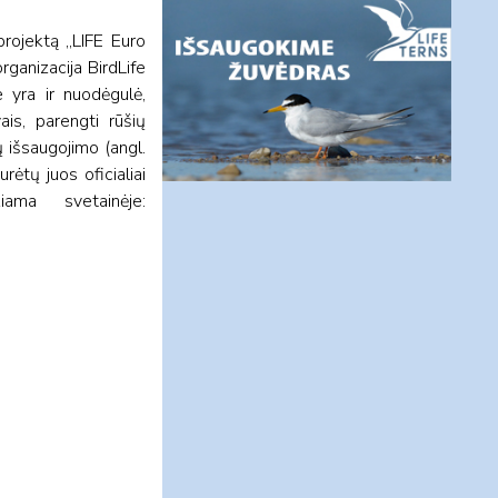
rojektą „LIFE Euro
rganizacija BirdLife
e yra ir nuodėgulė,
ais, parengti rūšių
ų išsaugojimo (angl.
ėtų juos oficialiai
ama svetainėje: