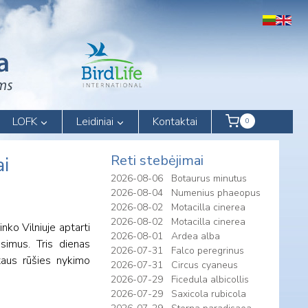
LOFK
Leidiniai
Kontaktai
0
Reti stebėjimai
ai
2026-08-06
Botaurus minutus
2026-08-04
Numenius phaeopus
2026-08-02
Motacilla cinerea
2026-08-02
Motacilla cinerea
nko Vilniuje aptarti
2026-08-01
Ardea alba
simus. Tris dienas
2026-07-31
Falco peregrinus
rtaus rūšies nykimo
2026-07-31
Circus cyaneus
2026-07-29
Ficedula albicollis
2026-07-29
Saxicola rubicola