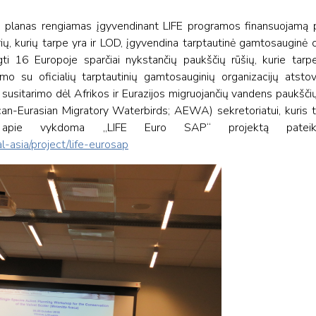
s planas rengiamas įgyvendinant LIFE programos finansuojamą p
rių, kurių tarpe yra ir LOD, įgyvendina tarptautinė gamtosauginė o
ti 16 Europoje sparčiai nykstančių paukščių rūšių, kurie tarp
mo su oficialių tarptautinių gamtosauginių organizacijų atstov
 susitarimo dėl Afrikos ir Eurazijos migruojančių vandens paukšči
-Eurasian Migratory Waterbirds; AEWA) sekretoriatui, kuris tur
ija apie vykdoma „LIFE Euro SAP“ projektą pateiki
l-asia/project/life-eurosap