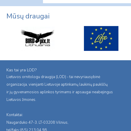
Mūsų draugai
Kas tai yra LOD?
Lietuvos ornitologu draugija (LOD) - tai nevyriausybinė
organizacija, vienijanti Lietuvoje aptinkamų laukinių paukščių
ir jų gyvenamosios aplinkos tyrimams ir apsaugai neabejingus
Lietuvos žmones.
Kontaktai:
Naugarduko 47-3, LT-03208 Vilnius,
tel/faks:(8 5) 213 04 98,