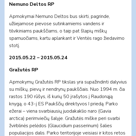
Nemuno Deltos RP
Apmokymai Nemuno Deltos bus skirti, pagrinde,
užliejamose pievose sutinkamiems vandens ir
tilvikiniams paukščiams, o taip pat šlapių miškų
sparnuočiams, kartu aplankant ir Ventės rago žiedavimo
stotį.
2015.05.22 – 2015.05.24
Gražutės RP
Apmokymų Gražutės RP tikslas yra supažindinti dalyvius
su miškų, pievų ir nendrynų paukščiais. Nuo 1994 m. čia
rastos 190 rūšys, iš kurių 50 įrašytos į Raudonąją
knygą, o 43-į ES Paukščių direktyvos I priedą. Parko
ežerai – viena svarbiausių juodakaklio naro (Gavia
arctica) perimviečių šalyje. Gražutės miške peri svarbi
žvirblinės pelėdos (Glaucidium passerinum) šalies
populiacijos dalis. Parko teritorijoje veisiasi ir kitos retos