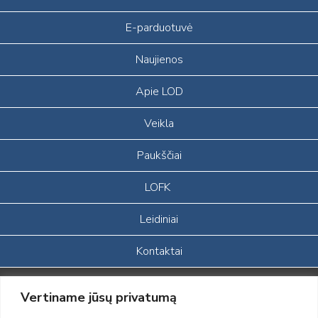
E-parduotuvė
Naujienos
Apie LOD
Veikla
Paukščiai
LOFK
Leidiniai
Kontaktai
Portalas sukurtas įgyvendinant Lietuvos Respublikos, Europos
Vertiname jūsų privatumą
ekonominės erdvės ir Norvegijos finansinių mechanizmų iš dalies
finansuojamą paprojektį