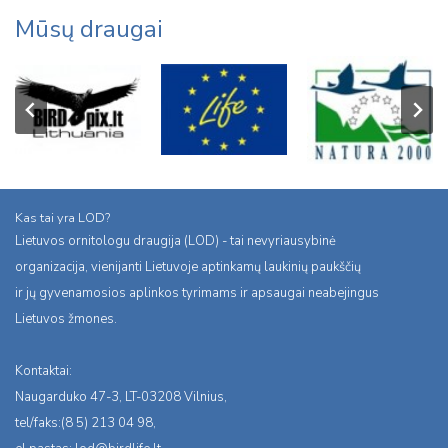
Mūsų draugai
Kas tai yra LOD?
Lietuvos ornitologu draugija (LOD) - tai nevyriausybinė
organizacija, vienijanti Lietuvoje aptinkamų laukinių paukščių
ir jų gyvenamosios aplinkos tyrimams ir apsaugai neabejingus
Lietuvos žmones.
Kontaktai:
Naugarduko 47-3, LT-03208 Vilnius,
tel/faks:(8 5) 213 04 98,