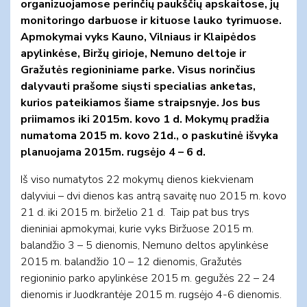
organizuojamose perinčių paukščių apskaitose, jų
monitoringo darbuose ir kituose lauko tyrimuose.
Apmokymai vyks Kauno, Vilniaus ir Klaipėdos
apylinkėse, Biržų girioje, Nemuno deltoje ir
Gražutės regioniniame parke. Visus
norinčius
dalyvauti prašome siųsti specialias anketas,
kurios pateikiamos šiame straipsnyje. Jos bus
priimamos iki 2015m. kovo 1 d. Mokymų pradžia
numatoma 2015 m. kovo 21d., o paskutinė išvyka
planuojama 2015m. rugsėjo 4 – 6 d.
Iš viso numatytos 22 mokymų dienos kiekvienam
dalyviui – dvi dienos kas antrą savaitę nuo 2015 m. kovo
21 d. iki 2015 m. birželio 21 d. Taip pat bus trys
dieniniai apmokymai, kurie vyks Biržuose 2015 m.
balandžio 3 – 5 dienomis, Nemuno deltos apylinkėse
2015 m. balandžio 10 – 12 dienomis, Gražutės
regioninio parko apylinkėse 2015 m. gegužės 22 – 24
dienomis ir Juodkrantėje 2015 m. rugsėjo 4-6 dienomis.