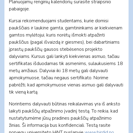
Planuojamų renginių kalendorių surasite straipsnio
pabaigoje.
Kursai rekomenduojami studentams, kurie domisi
paukščiais ir laukine gamta, gamtininkams ar kiekvienam
gamtos mylėtojui, kuris norėtų išmokti atpažinti
paukščius (pagal išvaizdą ir giesmes), bei dabartiniams
įprastų paukščių gausos stebėsenos projekto
dalyviams. Kursus gali lankyti kiekvienas asmuo, tačiau
sertifikatas išduodamas tik asmenims, sulaukusiems 18
metų amžiaus. Dalyviai iki 18 metų gali dalyvauti
apmokymuose, tačiau negaus sertifikato. Norime
pabrėžti, kad apmokymuose vienas asmuo gali dalyvauti
tik vieną kartą.
Norintiems dalyvauti būtinas reikalavimas yra iš anksto
laikyti paukščių atpažinimo įvadinį testą. To reikia, kad
nustatytumėme jūsų pradines paukščių atpažinimo
žinias. Ši informacija bus konfidenciali. Testą rasite
norvegų universiteto HiNT puslapyje
www.birdid.no
.