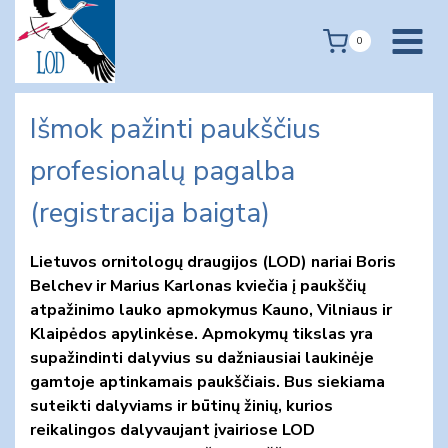
Skip
to
0
content
Išmok pažinti paukščius
profesionalų pagalba
(registracija baigta)
Lietuvos ornitologų draugijos (LOD) nariai Boris
Belchev ir Marius Karlonas kviečia į paukščių
atpažinimo lauko apmokymus Kauno, Vilniaus ir
Klaipėdos apylinkėse. Apmokymų tikslas yra
supažindinti dalyvius su dažniausiai laukinėje
gamtoje aptinkamais paukščiais. Bus siekiama
suteikti dalyviams ir būtinų žinių, kurios
reikalingos dalyvaujant įvairiose LOD