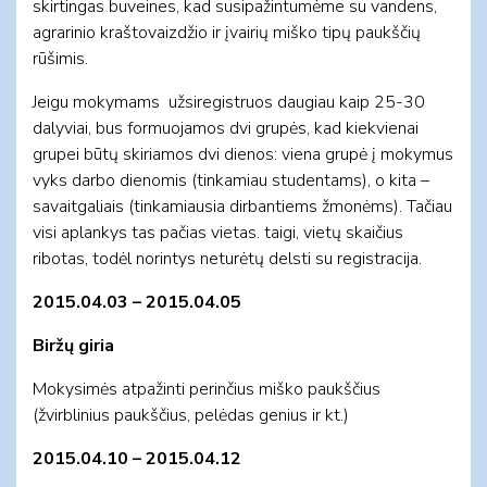
skirtingas buveines, kad susipažintumėme su vandens,
agrarinio kraštovaizdžio ir įvairių miško tipų paukščių
rūšimis.
Jeigu mokymams užsiregistruos daugiau kaip 25-30
dalyviai, bus formuojamos dvi grupės, kad kiekvienai
grupei būtų skiriamos dvi dienos: viena grupė į mokymus
vyks darbo dienomis (tinkamiau studentams), o kita –
savaitgaliais (tinkamiausia dirbantiems žmonėms). Tačiau
visi aplankys tas pačias vietas. taigi, vietų skaičius
ribotas, todėl norintys neturėtų delsti su registracija.
2015.04.03 – 2015.04.05
Biržų giria
Mokysimės atpažinti perinčius miško paukščius
(žvirblinius paukščius, pelėdas genius ir kt.)
2015.04.10 – 2015.04.12