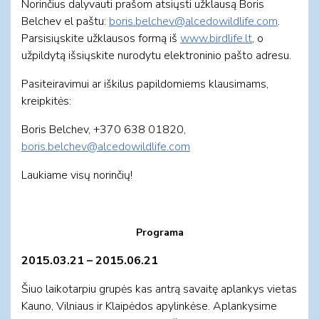
Norinčius dalyvauti prašom atsiųsti užklausą Boris
Belchev el paštu:
boris.belchev@alcedowildlife.com
.
Parsisiųskite užklausos formą iš
www.birdlife.lt
, o
užpildytą išsiųskite nurodytu elektroninio pašto adresu.
Pasiteiravimui ar iškilus papildomiems klausimams,
kreipkitės:
Boris Belchev, +370 638 01820,
boris.belchev@alcedowildlife.com
Laukiame visų norinčių!
Programa
2015.03.21 – 2015.06.21
Šiuo laikotarpiu grupės kas antrą savaitę aplankys vietas
Kauno, Vilniaus ir Klaipėdos apylinkėse. Aplankysime