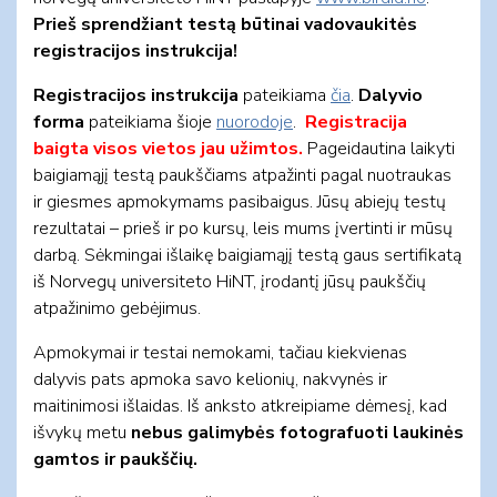
Prieš sprendžiant testą būtinai vadovaukitės
registracijos instrukcija!
Registracijos instrukcija
pateikiama
čia
.
Dalyvio
forma
pateikiama šioje
nuorodoje
.
Registracija
baigta visos vietos jau užimtos.
Pageidautina laikyti
baigiamąjį testą paukščiams atpažinti pagal nuotraukas
ir giesmes apmokymams pasibaigus. Jūsų abiejų testų
rezultatai – prieš ir po kursų, leis mums įvertinti ir mūsų
darbą. Sėkmingai išlaikę baigiamąjį testą gaus sertifikatą
iš Norvegų universiteto HiNT, įrodantį jūsų paukščių
atpažinimo gebėjimus.
Apmokymai ir testai nemokami, tačiau kiekvienas
dalyvis pats apmoka savo kelionių, nakvynės ir
maitinimosi išlaidas. Iš anksto atkreipiame dėmesį, kad
išvykų metu
nebus galimybės fotografuoti laukinės
gamtos ir paukščių.