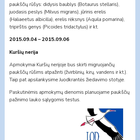
paukščių rūšys: didysis baublys (Botaurus stellaris),
juodasis peslys (Milvus migrans), jūrinis erelis
(Haliaeetus albicilla), erelis rėksnys (Aquila pomarina),
tripirštis genys (Picoides tridactylus) ir kt.
2015.09.04 – 2015.09.06
Kuršių nerija
Apmokymai Kuršių nerijoje bus skirti migruojančių
paukščių rūšims atpažinti (žvirblinių, kirų, vandens ir kt.).
Taip pat apsilankysime Juodkrantės žiedavimo stotyje.
Paskutinėmis apmokymų dienomis planuojame paukščių
pažinimo lauko sąlygomis testus.