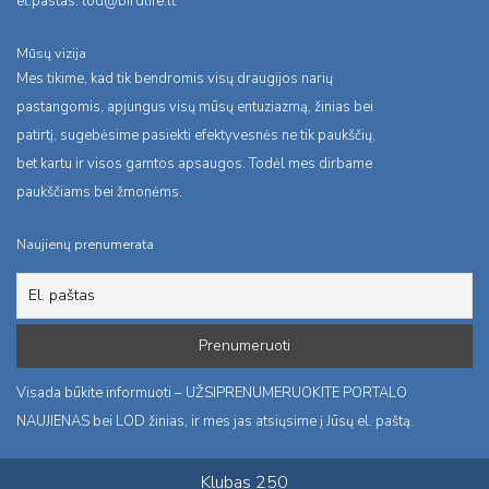
el.pastas:
lod@birdlife.lt
Mūsų vizija
Mes tikime, kad tik bendromis visų draugijos narių
pastangomis, apjungus visų mūsų entuziazmą, žinias bei
patirtį, sugebėsime pasiekti efektyvesnės ne tik paukščių,
bet kartu ir visos gamtos apsaugos. Todėl mes dirbame
paukščiams bei žmonėms.
Naujienų prenumerata
Visada būkite informuoti – UŽSIPRENUMERUOKITE PORTALO
NAUJIENAS bei LOD žinias, ir mes jas atsiųsime į Jūsų el. paštą.
Klubas 250