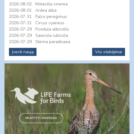
2026-08-02
Motacilla cinerea
2026-08-01
Ardea alba
2026-07-31
Falco peregrinus
2026-07-31
Circus cyaneus
2026-07-29
Ficedula albicollis
2026-07-29
Saxicola rubicola
2026-07-29
Sterna paradisaea
Įvesti naują
Visi stebėjimai