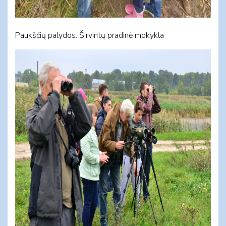
Paukščių palydos. Širvintų pradinė mokykla