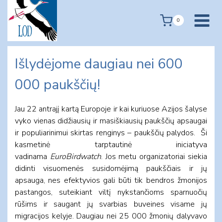
Skip
to
0
content
Išlydėjome daugiau nei 600
000 paukščių!
Jau 22 antrajį kartą Europoje ir kai kuriuose Azijos šalyse
vyko vienas didžiausių ir masiškiausių paukščių apsaugai
ir populiarinimui skirtas renginys – paukščių palydos. Ši
kasmetinė tarptautinė iniciatyva
vadinama
EuroBirdwatch
. Jos metu organizatoriai siekia
didinti visuomenės susidomėjimą paukščiais ir jų
apsauga, nes efektyvios gali būti tik bendros žmonijos
pastangos, suteikiant viltį nykstančioms sparnuočių
rūšims ir saugant jų svarbias buveines visame jų
migracijos kelyje. Daugiau nei 25 000 žmonių dalyvavo