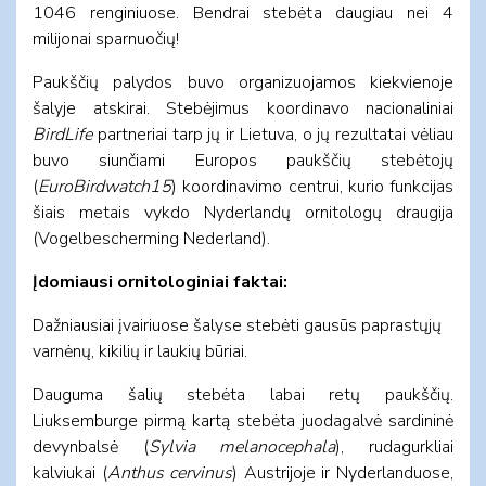
1046 renginiuose. Bendrai stebėta daugiau nei 4
milijonai sparnuočių!
Paukščių palydos buvo organizuojamos kiekvienoje
šalyje atskirai. Stebėjimus koordinavo nacionaliniai
BirdLife
partneriai tarp jų ir Lietuva, o jų rezultatai vėliau
buvo siunčiami Europos paukščių stebėtojų
(
EuroBirdwatch15
) koordinavimo centrui, kurio funkcijas
šiais metais vykdo Nyderlandų ornitologų draugija
(Vogelbescherming Nederland).
Įdomiausi ornitologiniai faktai:
Dažniausiai įvairiuose šalyse stebėti gausūs paprastųjų
varnėnų, kikilių ir laukių būriai.
Dauguma šalių stebėta labai retų paukščių.
Liuksemburge pirmą kartą stebėta juodagalvė sardininė
devynbalsė (
Sylvia melanocephala
), rudagurkliai
kalviukai (
Anthus cervinus
) Austrijoje ir Nyderlanduose,