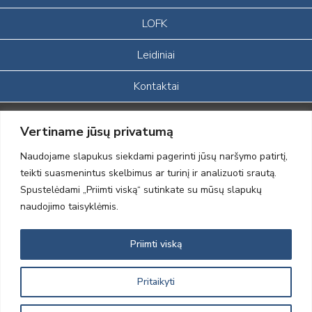
LOFK
Leidiniai
Kontaktai
Portalas sukurtas įgyvendinant Lietuvos Respublikos, Europos
Vertiname jūsų privatumą
ekonominės erdvės ir Norvegijos finansinių mechanizmų iš dalies
finansuojamą paprojektį
Naudojame slapukus siekdami pagerinti jūsų naršymo patirtį,
„LOD visuomeninės /gamtosauginės veiklos sustiprinimas ir įvaizdžio
teikti suasmenintus skelbimus ar turinį ir analizuoti srautą.
formavimas įtraukiant visuomenę į aplinkosauginių tyrimų veiklą“
Spustelėdami „Priimti viską“ sutinkate su mūsų slapukų
(paprojekčio
įgyvendinimo sutarties numeris 2004-LT0008-NVO-1EEE/NOR-02-
naudojimo taisyklėmis.
059)
Priimti viską
2012 © Lietuvos Ornitologų Draugija © 2014, Visos teisės saugomos
Pritaikyti