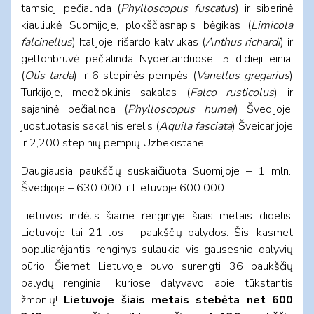
tamsioji pečialinda (
Phylloscopus fuscatus
) ir siberinė
kiauliukė Suomijoje, plokščiasnapis bėgikas (
Limicola
falcinellus
) Italijoje, rišardo kalviukas (
Anthus richardi
) ir
geltonbruvė pečialinda Nyderlanduose, 5 didieji einiai
(
Otis tarda
) ir 6 stepinės pempės (
Vanellus gregarius
)
Turkijoje, medžioklinis sakalas (
Falco rusticolus
) ir
sajaninė pečialinda (
Phylloscopus humei
) Švedijoje,
juostuotasis sakalinis erelis (
Aquila fasciata
) Šveicarijoje
ir 2,200 stepinių pempių Uzbekistane.
Daugiausia paukščių suskaičiuota Suomijoje – 1 mln.,
Švedijoje – 630 000 ir Lietuvoje 600 000.
Lietuvos indėlis šiame renginyje šiais metais didelis.
Lietuvoje tai 21-tos – paukščių palydos. Šis, kasmet
populiarėjantis renginys sulaukia vis gausesnio dalyvių
būrio. Šiemet Lietuvoje buvo surengti 36 paukščių
palydų renginiai, kuriose dalyvavo apie tūkstantis
žmonių!
Lietuvoje šiais metais stebėta net 600