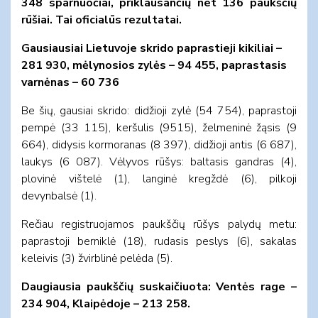
348 sparnuočiai, priklausančių net 136 paukščių
rūšiai. Tai oficialūs rezultatai.
Gausiausiai Lietuvoje skrido paprastieji kikiliai –
281 930, mėlynosios zylės – 94 455, paprastasis
varnėnas – 60 736
Be šių, gausiai skrido: didžioji zylė (54 754), paprastoji
pempė (33 115), keršulis (9515), želmeninė žąsis (9
664), didysis kormoranas (8 397), didžioji antis (6 687),
laukys (6 087). Vėlyvos rūšys: baltasis gandras (4),
plovinė vištelė (1), langinė kregždė (6), pilkoji
devynbalsė (1).
Rečiau registruojamos paukščių rūšys palydų metu:
paprastoji berniklė (18), rudasis peslys (6), sakalas
keleivis (3) žvirblinė pelėda (5).
Daugiausia paukščių suskaičiuota: Ventės rage –
234 904, Klaipėdoje – 213 258.