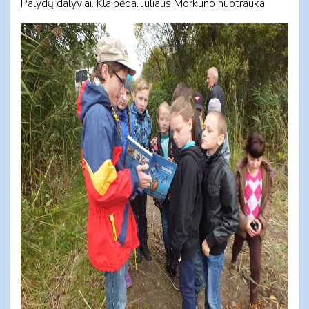
Palydų dalyviai. Klaipėda. Juliaus Morkūno nuotrauka