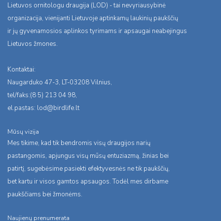
Lietuvos ornitologu draugija (LOD) - tai nevyriausybinė
organizacija, vienijanti Lietuvoje aptinkamų laukinių paukščių
ir jų gyvenamosios aplinkos tyrimams ir apsaugai neabejingus
Lietuvos žmones.
Kontaktai:
Naugarduko 47-3, LT-03208 Vilnius,
tel/faks:(8 5) 213 04 98,
el.pastas:
lod@birdlife.lt
Mūsų vizija
Mes tikime, kad tik bendromis visų draugijos narių
pastangomis, apjungus visų mūsų entuziazmą, žinias bei
patirtį, sugebėsime pasiekti efektyvesnės ne tik paukščių,
bet kartu ir visos gamtos apsaugos. Todėl mes dirbame
paukščiams bei žmonėms.
Naujienų prenumerata