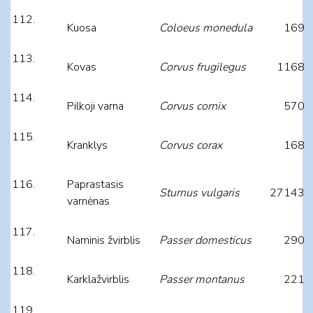
Kuosa
Coloeus monedula
169
Kovas
Corvus frugilegus
1168
Pilkoji varna
Corvus cornix
570
Kranklys
Corvus corax
168
Paprastasis
Sturnus vulgaris
27143
varnėnas
Naminis žvirblis
Passer domesticus
290
Karklažvirblis
Passer montanus
221