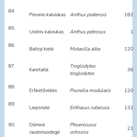
Pievinis kalviukas
Anthus pratensis
182
Uolinis kalviukas
Anthus petrosus
1
Baltoji kielė
Motacilla alba
120
Troglodytes
Karetaitė
36
troglodytes
Erškėtžvirblis
Prunella modularis
120
Liepsnelė
Erithacus rubecula
132
Dūminė
Phoenicurus
21
raudonuodegė
ochruros