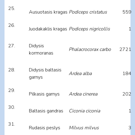
Ausuotasis kragas
Podiceps cristatus
559
Juodakaklis kragas
Podiceps nigricollis
1
Didysis
Phalacrocorax carbo
2721
kormoranas
Didysis baltasis
Ardea alba
184
garnys
Pilkasis garnys
Ardea cinerea
202
Baltasis gandras
Ciconia ciconia
1
Rudasis peslys
Milvus milvus
3