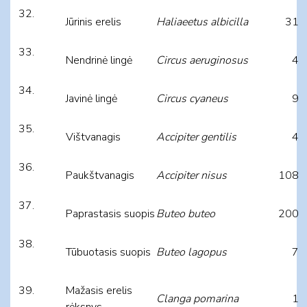
Jūrinis erelis
Haliaeetus albicilla
31
Nendrinė lingė
Circus aeruginosus
4
Javinė lingė
Circus cyaneus
9
Vištvanagis
Accipiter gentilis
4
Paukštvanagis
Accipiter nisus
108
Paprastasis suopis
Buteo buteo
200
Tūbuotasis suopis
Buteo lagopus
7
Mažasis erelis
Clanga pomarina
1
rėksnys