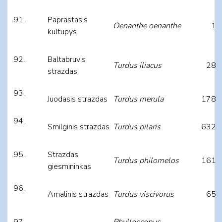
Paprastasis
Oenanthe oenanthe
1
kūltupys
Baltabruvis
Turdus iliacus
28
strazdas
Juodasis strazdas
Turdus merula
178
Smilginis strazdas
Turdus pilaris
632
Strazdas
Turdus philomelos
161
giesmininkas
Amalinis strazdas
Turdus viscivorus
65
Phylloscopus