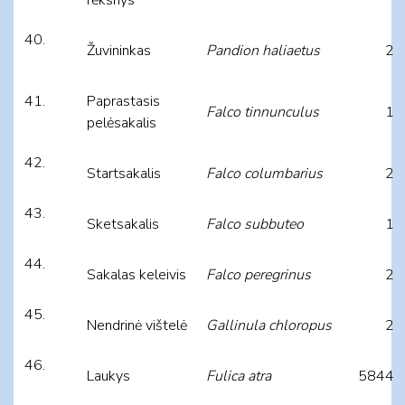
Žuvininkas
Pandion haliaetus
2
Paprastasis
Falco tinnunculus
1
pelėsakalis
Startsakalis
Falco columbarius
2
Sketsakalis
Falco subbuteo
1
Sakalas keleivis
Falco peregrinus
2
Nendrinė vištelė
Gallinula chloropus
2
Laukys
Fulica atra
5844