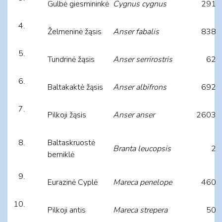
Gulbė giesmininkė
Cygnus cygnus
291
Želmeninė žąsis
Anser fabalis
838
Tundrinė žąsis
Anser serrirostris
62
Baltakaktė žąsis
Anser albifrons
692
Pilkoji žąsis
Anser anser
2603
Baltaskruostė
Branta leucopsis
2
berniklė
Eurazinė Cyplė
Mareca penelope
460
Pilkoji antis
Mareca strepera
50