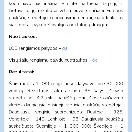
koordinavo nacionaliniai BirdLife partneriai tarp jų ir
Lietuva, o jų rezultatai vėliau buvo siunčiami Europos
paukščių stebėtojų koordinavimo centrui, kurio funkcijas
šiais metais vykdo Slovakijos ornitologų draugija.
Nuotraukos:
LOD rengiamos palydos –
čia
Visų šalių rengiamų palydų nuotraukos –
čia
Rezultatai:
Šiais metais 1 089 renginiuose dalyvavo apie 30 000
žmonių. Rezultatus laiku atsiuntė 35 šalys. Iš viso
stebėta net 4,2 mln. paukščių. Prie šios skaičiavimo
akcijos daugiausiai prisidėjo vietiniai paukščių stebėtojai.
Daugiausia renginių suorganizuota Rusijoje – 326;
Vengrijoje – 140; Lenkijoje – 95. Daugiausia paukščių
suskaičiuota Suomijoje – 1 300 000; Švedijoje – 1