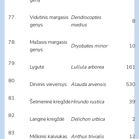
Vidutinis margasis
Dendrocoptes
8
genys
medius
Mažasis margasis
Dryobates minor
10
genys
Lygutė
Lullula arborea
161
Dirvinis vieversys
Alauda arvensis
530
Šelmeninė kregždė
Hirundo rustica
39
Langinė kregždė
Delichon urbica
2
Miškinis kalviukas
Anthus trivialis
12