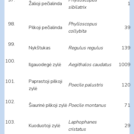
Žalioji pečialinda
1
sibilatrix
Phylloscopus
Pilkoji pečialinda
39
collybita
Nykštukas
Regulus regulus
139
Ilgauodegė zylė
Aegithalos caudatus
1009
Paprastoji pilkoji
Poecile palustris
120
zylė
Šiaurinė pilkoji zylė
Poecile montanus
71
Laphophanes
Kuoduotoji zylė
29
cristatus