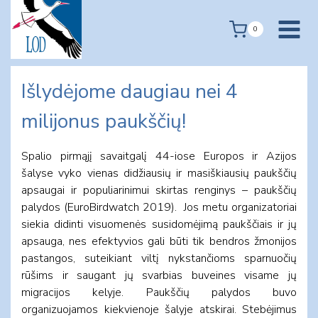
Skip
to
0
content
Išlydėjome daugiau nei 4
milijonus paukščių!
Spalio pirmąjį savaitgalį 44-iose Europos ir Azijos
šalyse vyko vienas didžiausių ir masiškiausių paukščių
apsaugai ir populiarinimui skirtas renginys – paukščių
palydos (EuroBirdwatch 2019). Jos metu organizatoriai
siekia didinti visuomenės susidomėjimą paukščiais ir jų
apsauga, nes efektyvios gali būti tik bendros žmonijos
pastangos, suteikiant viltį nykstančioms sparnuočių
rūšims ir saugant jų svarbias buveines visame jų
migracijos kelyje. Paukščių palydos buvo
organizuojamos kiekvienoje šalyje atskirai. Stebėjimus