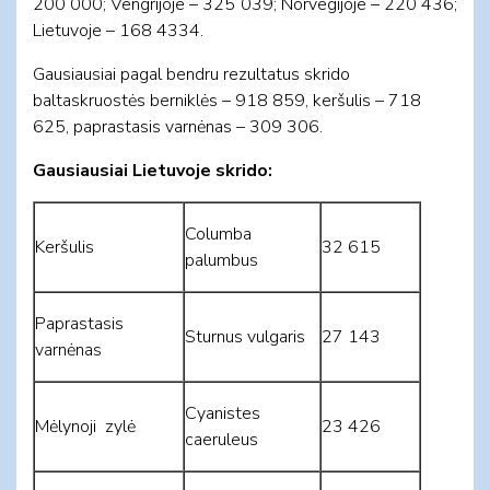
200 000; Vengrijoje – 325 039; Norvegijoje – 220 436;
Lietuvoje – 168 4334.
Gausiausiai pagal bendru rezultatus skrido
baltaskruostės berniklės – 918 859, keršulis – 718
625, paprastasis varnėnas – 309 306.
Gausiausiai Lietuvoje skrido:
Columba
Keršulis
32 615
palumbus
Paprastasis
Sturnus vulgaris
27 143
varnėnas
Cyanistes
Mėlynoji zylė
23 426
caeruleus