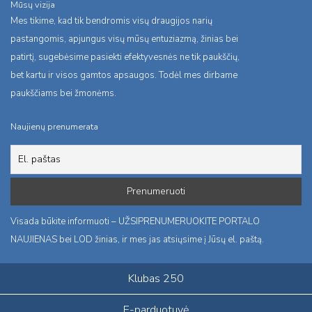
Mūsų vizija
Mes tikime, kad tik bendromis visų draugijos narių
pastangomis, apjungus visų mūsų entuziazmą, žinias bei
patirtį, sugebėsime pasiekti efektyvesnės ne tik paukščių,
bet kartu ir visos gamtos apsaugos. Todėl mes dirbame
paukščiams bei žmonėms.
Naujienų prenumerata
Visada būkite informuoti – UŽSIPRENUMERUOKITE PORTALO
NAUJIENAS bei LOD žinias, ir mes jas atsiųsime į Jūsų el. paštą.
Klubas 250
E-parduotuvė