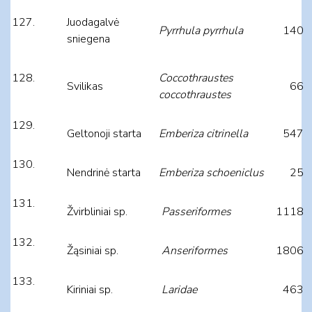
Juodagalvė
Pyrrhula pyrrhula
140
sniegena
Coccothraustes
Svilikas
66
coccothraustes
Geltonoji starta
Emberiza citrinella
547
Nendrinė starta
Emberiza schoeniclus
25
Žvirbliniai sp.
Passeriformes
1118
Žąsiniai sp.
Anseriformes
1806
Kiriniai sp.
Laridae
463