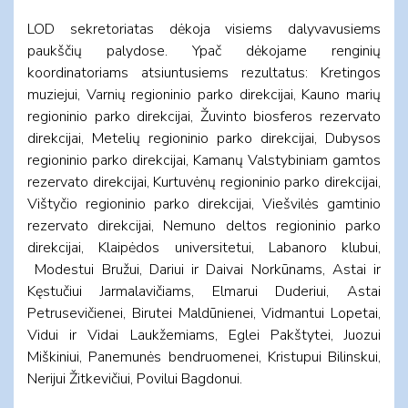
LOD sekretoriatas dėkoja visiems dalyvavusiems
paukščių palydose. Ypač dėkojame renginių
koordinatoriams atsiuntusiems rezultatus: Kretingos
muziejui, Varnių regioninio parko direkcijai, Kauno marių
regioninio parko direkcijai, Žuvinto biosferos rezervato
direkcijai, Metelių regioninio parko direkcijai, Dubysos
regioninio parko direkcijai, Kamanų Valstybiniam gamtos
rezervato direkcijai, Kurtuvėnų regioninio parko direkcijai,
Vištyčio regioninio parko direkcijai, Viešvilės gamtinio
rezervato direkcijai, Nemuno deltos regioninio parko
direkcijai, Klaipėdos universitetui, Labanoro klubui,
Modestui Bružui, Dariui ir Daivai Norkūnams, Astai ir
Kęstučiui Jarmalavičiams, Elmarui Duderiui, Astai
Petrusevičienei, Birutei Maldūnienei, Vidmantui Lopetai,
Vidui ir Vidai Laukžemiams, Eglei Pakštytei, Juozui
Miškiniui, Panemunės bendruomenei, Kristupui Bilinskui,
Nerijui Žitkevičiui, Povilui Bagdonui.