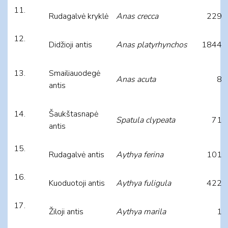
Rudagalvė kryklė
Anas crecca
229
Didžioji antis
Anas platyrhynchos
1844
Smailiauodegė
Anas acuta
8
antis
Šaukštasnapė
Spatula clypeata
71
antis
Rudagalvė antis
Aythya ferina
101
Kuoduotoji antis
Aythya fuligula
422
Žiloji antis
Aythya marila
1