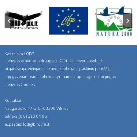
Kas tai yra LOD?
Lietuvos ornitologu draugija (LOD) - tai nevyriausybinė
organizacija, vienijanti Lietuvoje aptinkamų laukinių paukščių
ir jų gyvenamosios aplinkos tyrimams ir apsaugai neabejingus
Lietuvos žmones.
Kontaktai:
Naugarduko 47-3, LT-03208 Vilnius,
tel/faks:(8 5) 213 04 98,
el.pastas:
lod@birdlife.lt