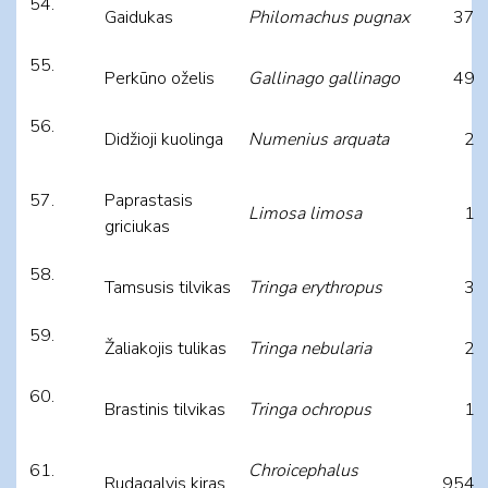
Gaidukas
Philomachus pugnax
37
Perkūno oželis
Gallinago gallinago
49
Didžioji kuolinga
Numenius arquata
2
Paprastasis
Limosa limosa
1
griciukas
Tamsusis tilvikas
Tringa erythropus
3
Žaliakojis tulikas
Tringa nebularia
2
Brastinis tilvikas
Tringa ochropus
1
Chroicephalus
Rudagalvis kiras
954