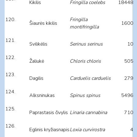
Kikilis
Fringilla coelebs
18448
Fringilla
Šiaurės kikilis
1600
montifringilla
Svilikėlis
Serinus serinus
10
Žaliukė
Chloris chloris
505
Dagilis
Carduelis carduelis
279
Alksninukas
Spinus spinus
5496
Paprastasis čivylis
Linaria cannabina
710
Eglinis kryžiasnapis
Loxia curvirostra
4