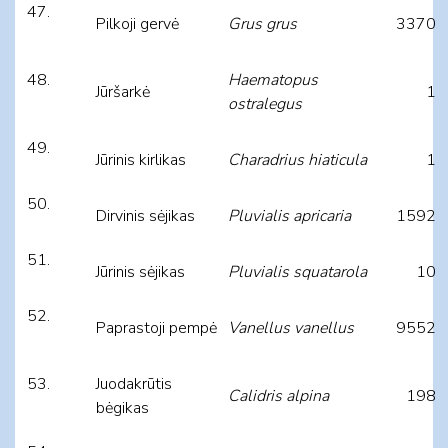
Pilkoji gervė
Grus grus
3370
Haematopus
Jūršarkė
1
ostralegus
Jūrinis kirlikas
Charadrius hiaticula
1
Dirvinis sėjikas
Pluvialis apricaria
1592
Jūrinis sėjikas
Pluvialis squatarola
10
Paprastoji pempė
Vanellus vanellus
9552
Juodakrūtis
Calidris alpina
198
bėgikas