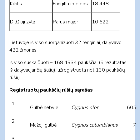
Kikilis
Fringilla coelebs
18 448
Didžioji zylė
Parus major
10 622
Lietuvoje iš viso suorganizuoti 32 renginiai, dalyvavo
422 žmonės.
Iš viso suskaičiuoti – 168 4334 paukščiai (5 rezultatas
iš dalyvaujančių šalių), užregistruota net 130 paukščių
rūšių.
Registruotų paukščių rūšių sąrašas
Gulbė nebylė
Cygnus olor
605
Mažoji gulbė
Cygnus columbianus
7