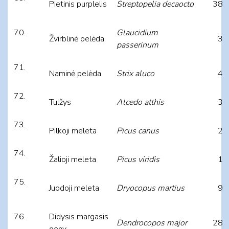
Pietinis purplelis
Streptopelia decaocto
38
Glaucidium
Žvirblinė pelėda
3
passerinum
Naminė pelėda
Strix aluco
4
Tulžys
Alcedo atthis
3
Pilkoji meleta
Picus canus
2
Žalioji meleta
Picus viridis
1
Juodoji meleta
Dryocopus martius
9
Didysis margasis
Dendrocopos major
28
geny