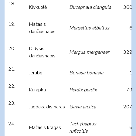
Klykuolė
Bucephala clangula
360
Mažasis
Mergellus albellus
6
dančiasnapis
Didysis
Mergus merganser
329
dančiasnapis
Jerubė
Bonasa bonasia
1
Kurapka
Perdix perdix
79
Juodakaklis naras
Gavia arctica
207
Tachybaptus
Mažasis kragas
6
ruficollis