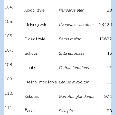
Juodoji zylė
Periparus ater
28
Mėlynoji zylė
Cyanistes caeruleus
23426
Didžioji zylė
Parus major
10622
Bukutis
Sitta europaea
46
Liputis
Certhia familiaris
17
Plėšrioji medšarkė
Lanius excubitor
11
Kėkštas
Garrulus glandarius
971
Šarka
Pica pica
98