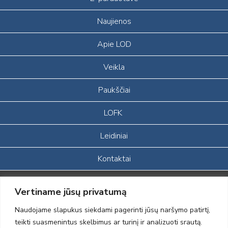
Naujienos
Apie LOD
Veikla
Paukščiai
LOFK
Leidiniai
Kontaktai
Portalas sukurtas įgyvendinant Lietuvos Respublikos, Europos
Vertiname jūsų privatumą
ekonominės erdvės ir Norvegijos finansinių mechanizmų iš dalies
finansuojamą paprojektį
Naudojame slapukus siekdami pagerinti jūsų naršymo patirtį,
„LOD visuomeninės /gamtosauginės veiklos sustiprinimas ir įvaizdžio
teikti suasmenintus skelbimus ar turinį ir analizuoti srautą.
formavimas įtraukiant visuomenę į aplinkosauginių tyrimų veiklą“