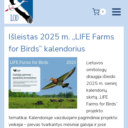
Skip
to
0
content
Išleistas 2025 m. „LIFE Farms
for Birds” kalendorius
Lietuvos
ornitologų
draugija išleido
2025 m. sieninį
kalendorių,
skirtą „LIFE
Farms for Birds”
projekto
tematikai. Kalendoriuje vaizduojami pagrindiniai projekto
veikėjai – pievas tvarkantys mėsiniai galvijai ir jose