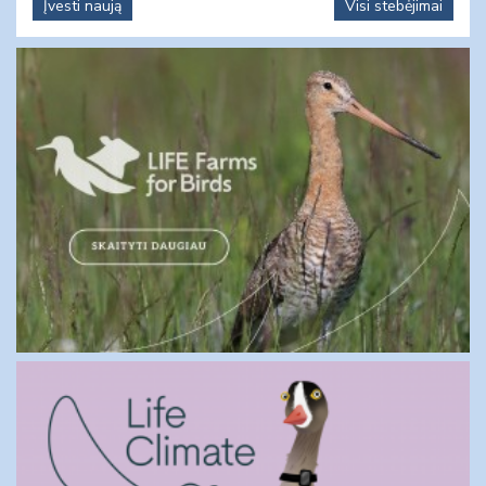
Įvesti naują
Visi stebėjimai