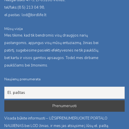
Naugarduko 47-3, LT-03208 Vilnius,
tel/faks:(8 5) 213 04 98,
el.pastas:
lod@birdlife.lt
Mūsų vizija
Mes tikime, kad tik bendromis visų draugijos narių
pastangomis, apjungus visų mūsų entuziazmą, žinias bei
patirtį, sugebėsime pasiekti efektyvesnės ne tik paukščių,
bet kartu ir visos gamtos apsaugos. Todėl mes dirbame
paukščiams bei žmonėms.
Naujienų prenumerata
Visada būkite informuoti – UŽSIPRENUMERUOKITE PORTALO
NAUJIENAS bei LOD žinias, ir mes jas atsiųsime į Jūsų el. paštą.