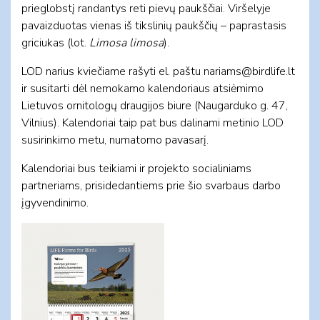
prieglobstį randantys reti pievų paukščiai. Viršelyje
pavaizduotas vienas iš tikslinių paukščių – paprastasis
griciukas (lot.
Limosa limosa
).
LOD narius kviečiame rašyti el. paštu
nariams@birdlife.lt
ir susitarti dėl nemokamo kalendoriaus atsiėmimo
Lietuvos ornitologų draugijos biure (Naugarduko g. 47,
Vilnius). Kalendoriai taip pat bus dalinami metinio LOD
susirinkimo metu, numatomo pavasarį.
Kalendoriai bus teikiami ir projekto socialiniams
partneriams, prisidedantiems prie šio svarbaus darbo
įgyvendinimo.