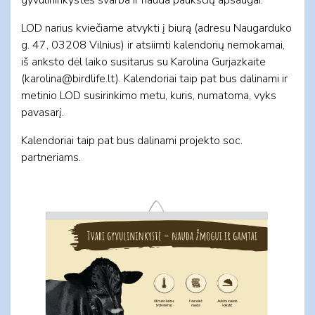
LOD narius kviečiame atvykti į biurą (adresu Naugarduko
g. 47, 03208 Vilnius) ir atsiimti kalendorių nemokamai,
iš anksto dėl laiko susitarus su Karolina Gurjazkaite
(
karolina@birdlife.lt
). Kalendoriai taip pat bus dalinami ir
metinio LOD susirinkimo metu, kuris, numatoma, vyks
pavasarį.
Kalendoriai taip pat bus dalinami projekto soc.
partneriams.