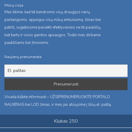
Mūsų vizija
Mes tikime, kad tik bendromis visų draugijos narių
pastangomis, apjungus visų mūsų entuziazmą, žinias bei
patirtį, sugebėsime pasiekti efektyvesnės ne tik paukščių,
bet kartu ir visos gamtos apsaugos. Todėl mes dirbame
paukščiams bei žmonėms.
Naujienų prenumerata
Visada būkite informuoti – UŽSIPRENUMERUOKITE PORTALO
NAUJIENAS bei LOD žinias, ir mes jas atsiųsime į Jūsų el. paštą.
Klubas 250