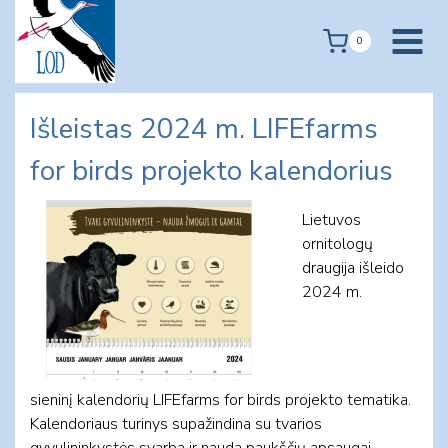
Skip
to
0
content
Išleistas 2024 m. LIFEfarms
for birds projekto kalendorius
Lietuvos
ornitologų
draugija išleido
2024 m.
sieninį kalendorių LIFEfarms for birds projekto tematika.
Kalendoriaus turinys supažindina su tvarios
gyvulininkystės svarba ir nauda paukščių apsaugai.