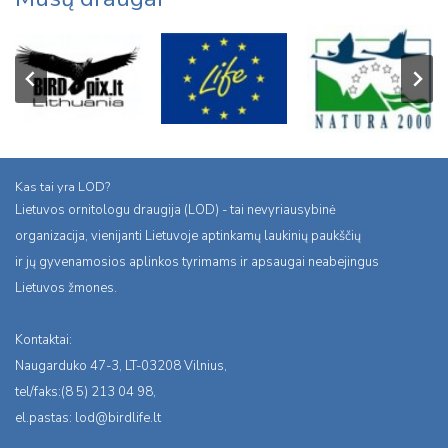
Kas tai yra LOD?
Lietuvos ornitologu draugija (LOD) - tai nevyriausybinė
organizacija, vienijanti Lietuvoje aptinkamų laukinių paukščių
ir jų gyvenamosios aplinkos tyrimams ir apsaugai neabejingus
Lietuvos žmones.
Kontaktai:
Naugarduko 47-3, LT-03208 Vilnius,
tel/faks:(8 5) 213 04 98,
el.pastas:
lod@birdlife.lt