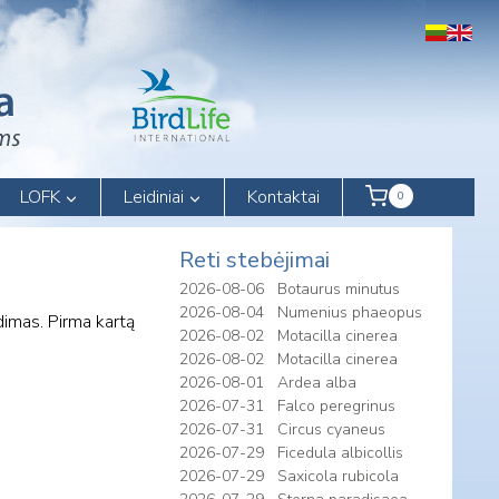
LOFK
Leidiniai
Kontaktai
0
Reti stebėjimai
2026-08-06
Botaurus minutus
2026-08-04
Numenius phaeopus
dimas. Pirma kartą
2026-08-02
Motacilla cinerea
2026-08-02
Motacilla cinerea
2026-08-01
Ardea alba
2026-07-31
Falco peregrinus
2026-07-31
Circus cyaneus
2026-07-29
Ficedula albicollis
2026-07-29
Saxicola rubicola