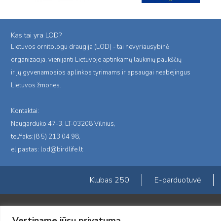
Kas tai yra LOD?
Lietuvos ornitologu draugija (LOD) - tai nevyriausybinė
organizacija, vienijanti Lietuvoje aptinkamų laukinių paukščių
ir jų gyvenamosios aplinkos tyrimams ir apsaugai neabejingus
Lietuvos žmones.
Kontaktai:
Naugarduko 47-3, LT-03208 Vilnius,
tel/faks:(8 5) 213 04 98,
el.pastas:
lod@birdlife.lt
Klubas 250
E-parduotuvė
Portalas sukurtas įgyvendinant Lietuvos Respublikos, Europos ekonominė
Vertiname jūsų privatumą
„LOD visuomeninės /gamtosauginės veiklos sustiprinimas ir įvaizdžio for