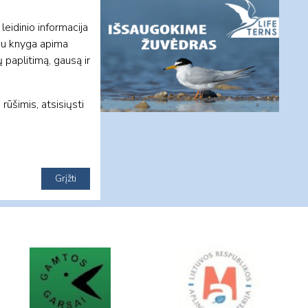
leidinio informacija
eju knyga apima
 paplitimą, gausą ir
ūšimis, atsisiųsti