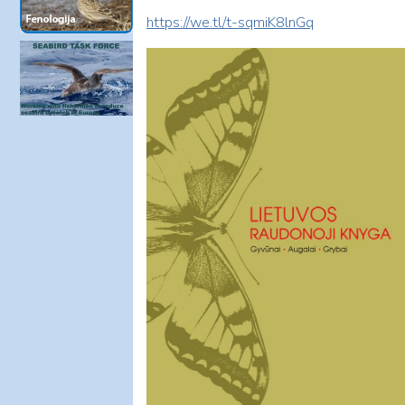
https://we.tl/t-sqmiK8lnGq