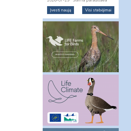
2026-07-29
Sterna paradisaea
Įvesti naują
Visi stebėjimai