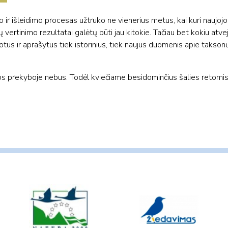
ir išleidimo procesas užtruko ne vienerius metus, kai kuri naujojo 
ų vertinimo rezultatai galėtų būti jau kitokie. Tačiau bet kokiu atv
otus ir aprašytus tiek istorinius, tiek naujus duomenis apie taksonų
os prekyboje nebus. Todėl kviečiame besidominčius šalies retomis r