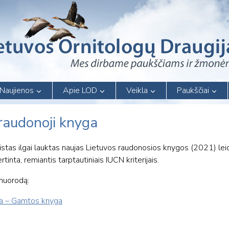
Naujienos
Apie LOD
Veikla
Paukščiai
 raudonoji knyga
istas ilgai lauktas naujas Lietuvos raudonosios knygos (2021) lei
inta, remiantis tarptautiniais IUCN kriterijais.
 nuorodą:
ga – Gamtos knyga