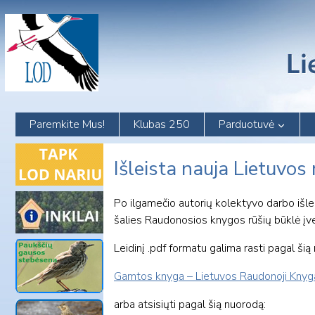
Skip
to
content
Paremkite Mus!
Klubas 250
Parduotuvė
Išleista nauja Lietuvos
Po ilgamečio autorių kolektyvo darbo išle
šalies Raudonosios knygos rūšių būklė įvert
Leidinį .pdf formatu galima rasti pagal šią
Gamtos knyga – Lietuvos Raudonoji Kny
arba atsisiųti pagal šią nuorodą: