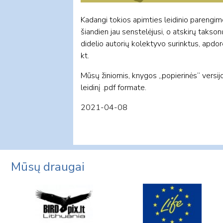
Kadangi tokios apimties leidinio parengimo 
šiandien jau senstelėjusi, o atskirų takson
didelio autorių kolektyvo surinktus, apdor
kt.
Mūsų žiniomis, knygos „popierinės“ versij
leidinį .pdf formate.
2021-04-08
Mūsų draugai