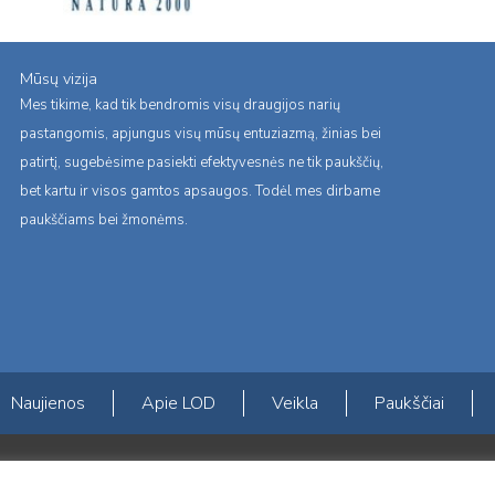
Mūsų vizija
Mes tikime, kad tik bendromis visų draugijos narių
pastangomis, apjungus visų mūsų entuziazmą, žinias bei
patirtį, sugebėsime pasiekti efektyvesnės ne tik paukščių,
bet kartu ir visos gamtos apsaugos. Todėl mes dirbame
paukščiams bei žmonėms.
Naujienos
Apie LOD
Veikla
Paukščiai
s erdvės ir Norvegijos finansinių mechanizmų iš dalies finansuojamą paproje
mavimas įtraukiant visuomenę į aplinkosauginių tyrimų veiklą“ (paprojekčio