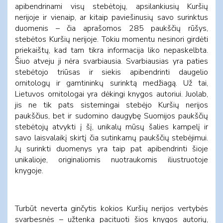
apibendrinami visų stebėtojų, apsilankiusių Kuršių
nerijoje ir vienaip, ar kitaip paviešinusių savo surinktus
duomenis – čia aprašomos
285
paukščių rūšys,
stebėtos Kuršių nerijoje. Tokiu momentu nesinori girdėti
priekaištų, kad tam tikra informacija liko nepaskelbta.
Šiuo atveju ji nėra svarbiausia. Svarbiausias yra paties
stebėtojo triūsas ir siekis apibendrinti daugelio
ornitologų ir gamtininkų surinktą medžiagą. Už tai,
Lietuvos ornitologai yra dėkingi knygos autoriui. Juolab,
jis ne tik pats sistemingai stebėjo Kuršių nerijos
paukščius, bet ir sudomino daugybę Suomijos paukščių
stebėtojų atvykti į šį, unikalų mūsų šalies kampelį ir
savo laisvalaikį skirtį čia sutinkamų paukščių stebėjimui.
Jų surinkti duomenys yra taip pat apibendrinti šioje
unikalioje, originaliomis nuotraukomis iliustruotoje
knygoje.
Turbūt neverta ginčytis kokios Kuršių nerijos vertybės
svarbesnės – užtenka pacituoti šios knygos autorių,