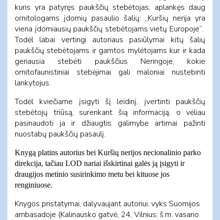
kuris yra patyręs paukščių stebėtojas, aplankęs daug
ornitologams įdomių pasaulio šalių: „Kuršių nerija yra
viena įdomiausių paukščių stebėtojams vietų Europoje“.
Todėl labai vertingi autoriaus pasiūlymai kitų šalių
paukščių stebėtojams ir gamtos mylėtojams kur ir kada
geriausia stebėti paukščius Neringoje, kokie
ornitofaunistiniai stebėjimai gali maloniai nustebinti
lankytojus.
Todėl kviečiame įsigyti šį leidinį, įvertinti paukščių
stebėtojų triūsą, surenkant šią informaciją, o vėliau
pasinaudoti ja ir džiaugtis galimybe artimai pažinti
nuostabų paukščių pasaulį.
Knygą platins autorius bei Kuršių nerijos necionalinio parko
direkcija, tačiau LOD nariai išskirtinai galės ją įsigyti ir
draugijos metinio susirinkimo metu bei kituose jos
renginiuose.
Knygos pristatymai, dalyvaujant autoriui, vyks Suomijos
ambasadoje
(Kalinausko gatvė, 24, Vilnius; š.m. vasario