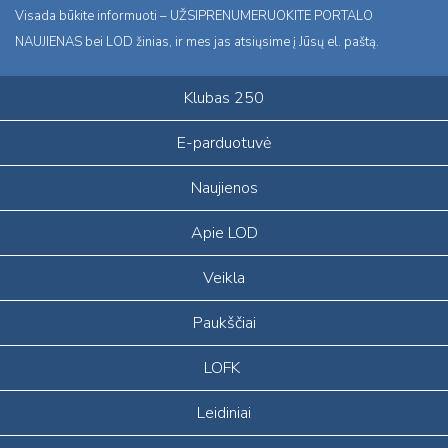
Visada būkite informuoti – UŽSIPRENUMERUOKITE PORTALO
NAUJIENAS bei LOD žinias, ir mes jas atsiųsime į Jūsų el. paštą.
Klubas 250
E-parduotuvė
Naujienos
Apie LOD
Veikla
Paukščiai
LOFK
Leidiniai