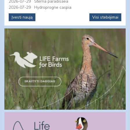
2026-07-29
Sterna paradisaea
2026-07-29
Hydroprogne caspia
Įvesti naują
Visi stebėjimai