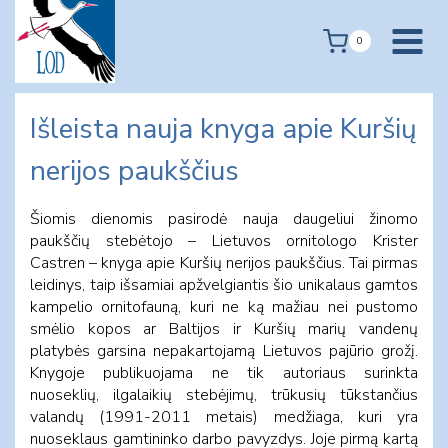
Skip
to
0
content
Išleista nauja knyga apie Kuršių
nerijos paukščius
Šiomis dienomis pasirodė nauja daugeliui žinomo
paukščių stebėtojo – Lietuvos ornitologo Krister
Castren – knyga apie Kuršių nerijos paukščius. Tai pirmas
leidinys, taip išsamiai apžvelgiantis šio unikalaus gamtos
kampelio ornitofauną, kuri ne ką mažiau nei pustomo
smėlio kopos ar Baltijos ir Kuršių marių vandenų
platybės garsina nepakartojamą Lietuvos pajūrio grožį.
Knygoje publikuojama ne tik autoriaus surinkta
nuoseklių, ilgalaikių stebėjimų, trūkusių tūkstančius
valandų (
1991-2011
metais) medžiaga, kuri yra
nuoseklaus gamtininko darbo pavyzdys. Joje pirmą kartą