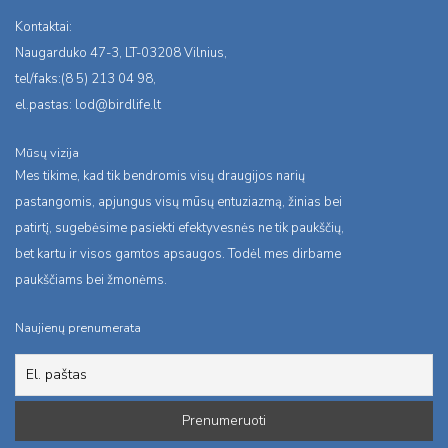
Kontaktai:
Naugarduko 47-3, LT-03208 Vilnius,
tel/faks:(8 5) 213 04 98,
el.pastas:
lod@birdlife.lt
Mūsų vizija
Mes tikime, kad tik bendromis visų draugijos narių
pastangomis, apjungus visų mūsų entuziazmą, žinias bei
patirtį, sugebėsime pasiekti efektyvesnės ne tik paukščių,
bet kartu ir visos gamtos apsaugos. Todėl mes dirbame
paukščiams bei žmonėms.
Naujienų prenumerata