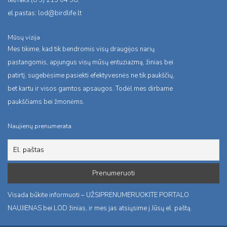
tel/faks:(8 5) 213 04 98,
el.pastas:
lod@birdlife.lt
Mūsų vizija
Mes tikime, kad tik bendromis visų draugijos narių
pastangomis, apjungus visų mūsų entuziazmą, žinias bei
patirtį, sugebėsime pasiekti efektyvesnės ne tik paukščių,
bet kartu ir visos gamtos apsaugos. Todėl mes dirbame
paukščiams bei žmonėms.
Naujienų prenumerata
Visada būkite informuoti – UŽSIPRENUMERUOKITE PORTALO
NAUJIENAS bei LOD žinias, ir mes jas atsiųsime į Jūsų el. paštą.