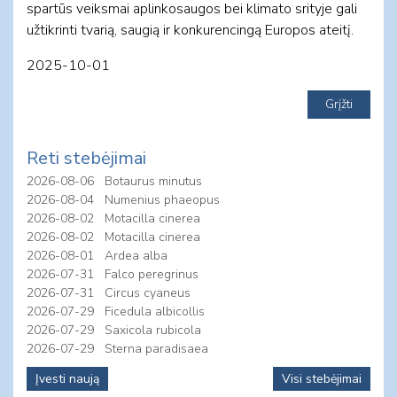
spartūs veiksmai aplinkosaugos bei klimato srityje gali
užtikrinti tvarią, saugią ir konkurencingą Europos ateitį.
2025-10-01
Reti stebėjimai
2026-08-06
Botaurus minutus
2026-08-04
Numenius phaeopus
2026-08-02
Motacilla cinerea
2026-08-02
Motacilla cinerea
2026-08-01
Ardea alba
2026-07-31
Falco peregrinus
2026-07-31
Circus cyaneus
2026-07-29
Ficedula albicollis
2026-07-29
Saxicola rubicola
2026-07-29
Sterna paradisaea
Įvesti naują
Visi stebėjimai