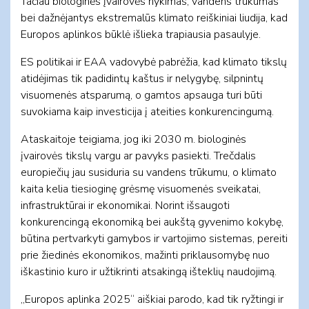
Tačiau biologinės įvairovės nykimas, vandens trūkumas
bei dažnėjantys ekstremalūs klimato reiškiniai liudija, kad
Europos aplinkos būklė išlieka trapiausia pasaulyje.
ES politikai ir EAA vadovybė pabrėžia, kad klimato tikslų
atidėjimas tik padidintų kaštus ir nelygybę, silpnintų
visuomenės atsparumą, o gamtos apsauga turi būti
suvokiama kaip investicija į ateities konkurencingumą.
Ataskaitoje teigiama, jog iki 2030 m. biologinės
įvairovės tikslų vargu ar pavyks pasiekti. Trečdalis
europiečių jau susiduria su vandens trūkumu, o klimato
kaita kelia tiesioginę grėsmę visuomenės sveikatai,
infrastruktūrai ir ekonomikai. Norint išsaugoti
konkurencingą ekonomiką bei aukštą gyvenimo kokybę,
būtina pertvarkyti gamybos ir vartojimo sistemas, pereiti
prie žiedinės ekonomikos, mažinti priklausomybę nuo
iškastinio kuro ir užtikrinti atsakingą išteklių naudojimą.
„Europos aplinka 2025“ aiškiai parodo, kad tik ryžtingi ir