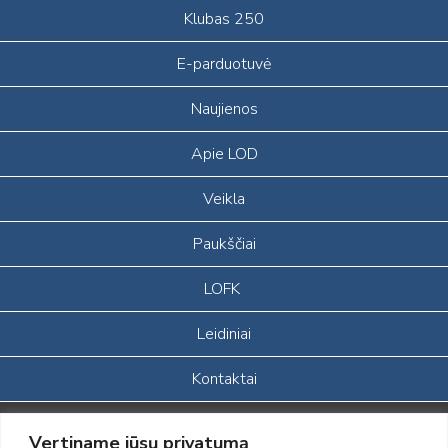
Klubas 250
E-parduotuvė
Naujienos
Apie LOD
Veikla
Paukščiai
LOFK
Leidiniai
Kontaktai
Portalas sukurtas įgyvendinant Lietuvos Respublikos, Europos
Vertiname jūsų privatumą