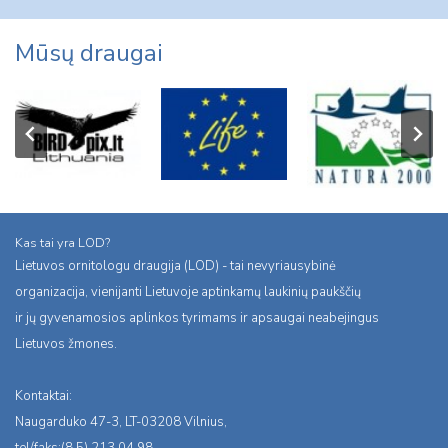
Mūsų draugai
Kas tai yra LOD?
Lietuvos ornitologu draugija (LOD) - tai nevyriausybinė
organizacija, vienijanti Lietuvoje aptinkamų laukinių paukščių
ir jų gyvenamosios aplinkos tyrimams ir apsaugai neabejingus
Lietuvos žmones.
Kontaktai:
Naugarduko 47-3, LT-03208 Vilnius,