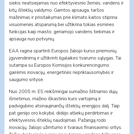
siekis neatsiejamas nuo efektyvesnio žemės, vandens ir
kitų išteklių valdymo. Gamtos apsauga, taršos
mažinimas ir prisitaikymas prie klimato kaitos stiprina
visuomenės atsparumą bei užtikrina tokias esmines
funkcijas kaip maisto, geriamojo vandens tiekimas ir
apsauga nuo potvynių.
EAA ragina spartinti Europos žaliojo kurso priemonių
įgyvendinimą ir užtikrinti ilgalaikes tvarumo sąlygas. Tai
sutampa su Europos Komisijos konkurencingumo
gairėmis inovacijų, energetinės nepriklausomybės ir
saugumo srityse.
Nuo 2005 m. ES reikšmingai sumažino šiltnamio dujų
išmetimus, mažino iškastinio kuro vartojimą ir
padvigubino atsinaujinančių išteklių energijos dalį. Taip
pat gerėjo oro kokybė, didėjo atliekų perdirbimas ir
efektyvesnis išteklių naudojimas. Pažangą rodo
inovacijų, žaliojo užimtumo ir tvaraus finansavimo sritys.