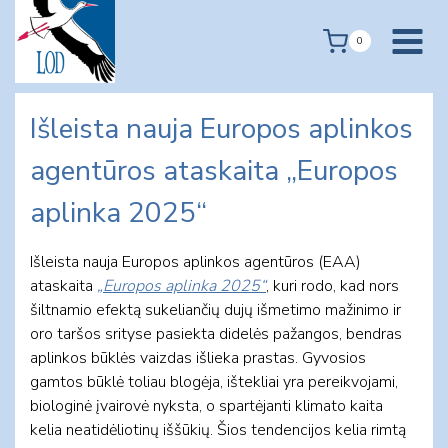
Skip
to
0
content
Išleista nauja Europos aplinkos
agentūros ataskaita „Europos
aplinka 2025“
Išleista nauja Europos aplinkos agentūros (EAA)
ataskaita
„Europos aplinka 2025“
, kuri rodo, kad nors
šiltnamio efektą sukeliančių dujų išmetimo mažinimo ir
oro taršos srityse pasiekta didelės pažangos, bendras
aplinkos būklės vaizdas išlieka prastas. Gyvosios
gamtos būklė toliau blogėja, ištekliai yra pereikvojami,
biologinė įvairovė nyksta, o spartėjanti klimato kaita
kelia neatidėliotinų iššūkių. Šios tendencijos kelia rimtą