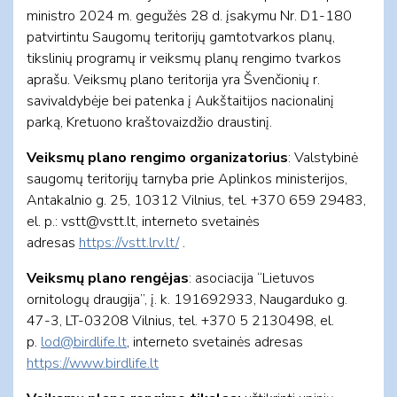
ministro 2024 m. gegužės 28 d. įsakymu Nr. D1-180
patvirtintu Saugomų teritorijų gamtotvarkos planų,
tikslinių programų ir veiksmų planų rengimo tvarkos
aprašu. Veiksmų plano teritorija yra Švenčionių r.
savivaldybėje bei patenka į Aukštaitijos nacionalinį
parką, Kretuono kraštovaizdžio draustinį.
Veiksmų plano rengimo organizatorius
: Valstybinė
saugomų teritorijų tarnyba prie Aplinkos ministerijos,
Antakalnio g. 25, 10312 Vilnius, tel. +370 659 29483,
el. p.:
vstt@vstt.lt
, interneto svetainės
adresas
https://vstt.lrv.lt/
.
Veiksmų plano rengėjas
: asociacija “Lietuvos
ornitologų draugija”, į. k. 191692933, Naugarduko g.
47-3, LT-03208 Vilnius, tel. +370 5 2130498, el.
p.
lod@birdlife.lt
, interneto svetainės adresas
https://www.birdlife.lt