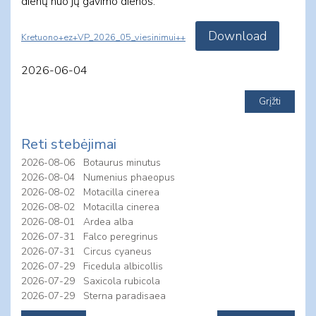
dienų nuo jų gavimo dienos.
Download
Kretuono+ez+VP_2026_05_viesinimui++
2026-06-04
Reti stebėjimai
2026-08-06
Botaurus minutus
2026-08-04
Numenius phaeopus
2026-08-02
Motacilla cinerea
2026-08-02
Motacilla cinerea
2026-08-01
Ardea alba
2026-07-31
Falco peregrinus
2026-07-31
Circus cyaneus
2026-07-29
Ficedula albicollis
2026-07-29
Saxicola rubicola
2026-07-29
Sterna paradisaea