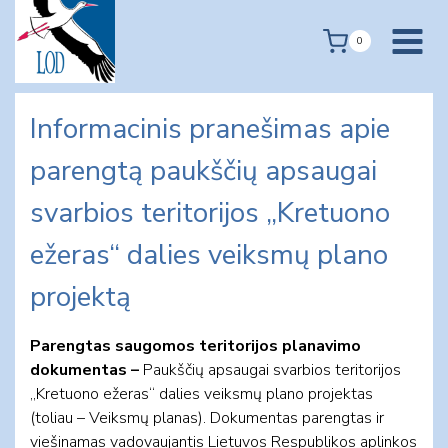
Skip
to
0
content
Informacinis pranešimas apie
parengtą paukščių apsaugai
svarbios teritorijos „Kretuono
ežeras“ dalies veiksmų plano
projektą
Parengtas saugomos teritorijos planavimo
dokumentas –
Paukščių apsaugai svarbios teritorijos
„Kretuono ežeras“ dalies veiksmų plano projektas
(toliau – Veiksmų planas). Dokumentas parengtas ir
viešinamas vadovaujantis Lietuvos Respublikos aplinkos