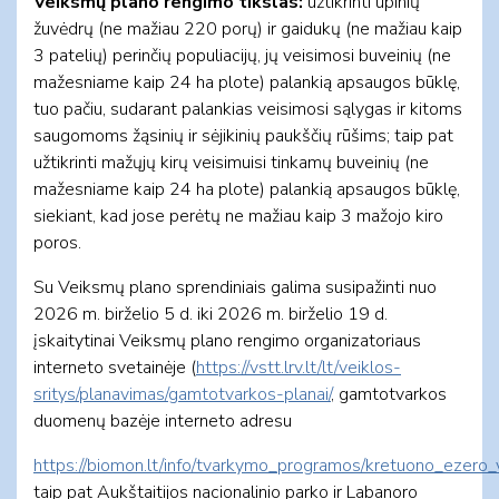
Veiksmų plano rengimo tikslas:
užtikrinti upinių
žuvėdrų (ne mažiau 220 porų) ir gaidukų (ne mažiau kaip
3 patelių) perinčių populiacijų, jų veisimosi buveinių (ne
mažesniame kaip 24 ha plote) palankią apsaugos būklę,
tuo pačiu, sudarant palankias veisimosi sąlygas ir kitoms
saugomoms žąsinių ir sėjikinių paukščių rūšims; taip pat
užtikrinti mažųjų kirų veisimuisi tinkamų buveinių (ne
mažesniame kaip 24 ha plote) palankią apsaugos būklę,
siekiant, kad jose perėtų ne mažiau kaip 3 mažojo kiro
poros.
Su Veiksmų plano sprendiniais galima susipažinti nuo
2026 m. birželio 5 d. iki 2026 m. birželio 19 d.
įskaitytinai Veiksmų plano rengimo organizatoriaus
interneto svetainėje (
https://vstt.lrv.lt/lt/veiklos-
sritys/planavimas/gamtotvarkos-planai/
, gamtotvarkos
duomenų bazėje interneto adresu
https://biomon.lt/info/tvarkymo_programos/kretuono_ezero
taip pat Aukštaitijos nacionalinio parko ir Labanoro