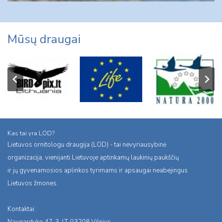
Mūsų draugai
Kas tai yra LOD?
Lietuvos ornitologu draugija (LOD) - tai nevyriausybinė
organizacija, vienijanti Lietuvoje aptinkamų laukinių paukščių
ir jų gyvenamosios aplinkos tyrimams ir apsaugai neabejingus
Lietuvos žmones.
Kontaktai:
Naugarduko 47-3, LT-03208 Vilnius,