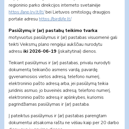
regioninio parko direkcijos interneto svetainėje
https://anp.lrv.lt/lt/
bei Lietuvos ornitologų draugijos
portale adresu
https://birdlife.lt/
.
Pasiūlymų ir (ar) pastabų teikimo tvarka
:
motyvuotus pasiūlymus ir (ar) pastabas visuomenė gali
teikti Veiksmų plano rengėjui aukščiau nurodytu
adresu
iki 2026-06-19
(įskaitytinai) dienos.
Teikiant pasiūlymus ir (ar) pastabas, privalu nurodyti
dokumentą teikiančio asmens vardą, pavardę,
gyvenamosios vietos adresą, telefono numerį,
elektroninio pašto adresą arba, jei pasiūlymą teikia
juridinis asmuo, jo buveinės adresą, telefono numerį,
elektroninio pašto adresą ir aplinkybes, kuriomis
pagrindžiamas pasiūlymas ir (ar) pastaba.
Į pateiktus pasiūlymus ir (ar) pastabas parengtam
dokumentui atsakoma raštu ne vėliau kaip per 20 darbo