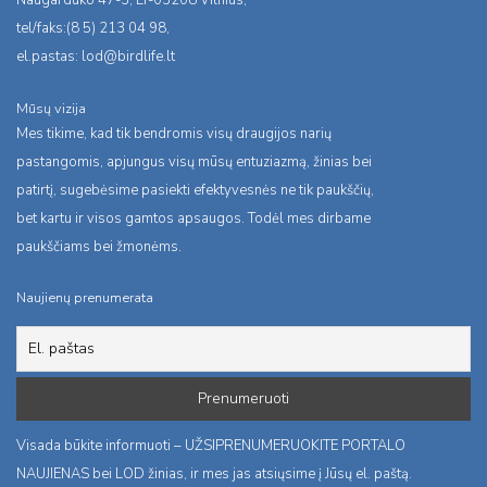
tel/faks:(8 5) 213 04 98,
el.pastas:
lod@birdlife.lt
Mūsų vizija
Mes tikime, kad tik bendromis visų draugijos narių
pastangomis, apjungus visų mūsų entuziazmą, žinias bei
patirtį, sugebėsime pasiekti efektyvesnės ne tik paukščių,
bet kartu ir visos gamtos apsaugos. Todėl mes dirbame
paukščiams bei žmonėms.
Naujienų prenumerata
Visada būkite informuoti – UŽSIPRENUMERUOKITE PORTALO
NAUJIENAS bei LOD žinias, ir mes jas atsiųsime į Jūsų el. paštą.