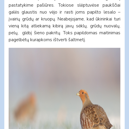
pastatykime pašiūres. Tokiose slėptuvėse paukščiai
galės glaustis nuo vėjo ir rasti joms papilto lesalo –
įvairių grūdų ar kruopų. Neabejojame, kad ūkininkai turi
vieną kitą atliekamą kibirą javų sėklų, grūdų nuovalų,
pelų, glėbį šieno pakritų. Toks papildomas maitinimas
pagelbėtų kurapkoms ištverti šaltmetį.