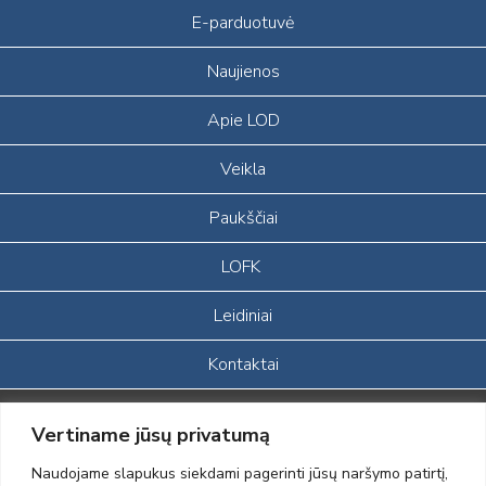
E-parduotuvė
Naujienos
Apie LOD
Veikla
Paukščiai
LOFK
Leidiniai
Kontaktai
Portalas sukurtas įgyvendinant Lietuvos Respublikos, Europos
Vertiname jūsų privatumą
ekonominės erdvės ir Norvegijos finansinių mechanizmų iš dalies
finansuojamą paprojektį
Naudojame slapukus siekdami pagerinti jūsų naršymo patirtį,