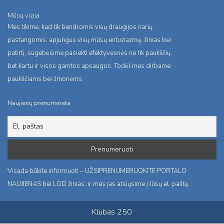
Mūsų vizija
Mes tikime, kad tik bendromis visų draugijos narių
pastangomis, apjungus visų mūsų entuziazmą, žinias bei
patirtį, sugebėsime pasiekti efektyvesnės ne tik paukščių,
bet kartu ir visos gamtos apsaugos. Todėl mes dirbame
paukščiams bei žmonėms.
Naujienų prenumerata
Visada būkite informuoti – UŽSIPRENUMERUOKITE PORTALO
NAUJIENAS bei LOD žinias, ir mes jas atsiųsime į Jūsų el. paštą.
Klubas 250