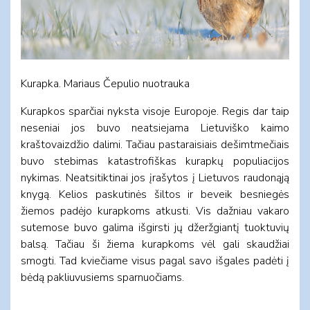
Kurapka. Mariaus Čepulio nuotrauka
Kurapkos sparčiai nyksta visoje Europoje. Regis dar taip
neseniai jos buvo neatsiejama Lietuviško kaimo
kraštovaizdžio dalimi. Tačiau pastaraisiais dešimtmečiais
buvo stebimas katastrofiškas kurapkų populiacijos
nykimas. Neatsitiktinai jos įrašytos į Lietuvos raudonąją
knygą. Kelios paskutinės šiltos ir beveik besniegės
žiemos padėjo kurapkoms atkusti. Vis dažniau vakaro
sutemose buvo galima išgirsti jų džeržgiantį tuoktuvių
balsą. Tačiau ši žiema kurapkoms vėl gali skaudžiai
smogti. Tad kviečiame visus pagal savo išgales padėti į
bėdą pakliuvusiems sparnuočiams.