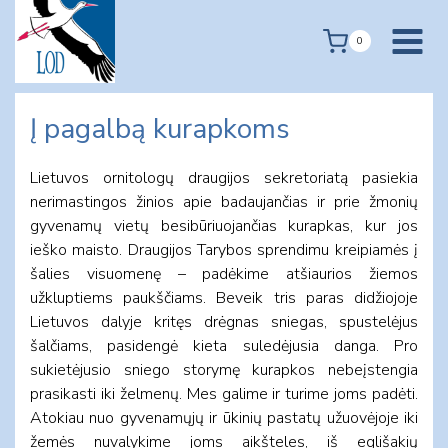
Skip
to
0
content
Į pagalbą kurapkoms
Lietuvos ornitologų draugijos sekretoriatą pasiekia
nerimastingos žinios apie badaujančias ir prie žmonių
gyvenamų vietų besibūriuojančias kurapkas, kur jos
ieško maisto. Draugijos Tarybos sprendimu kreipiamės į
šalies visuomenę – padėkime atšiaurios žiemos
užkluptiems paukščiams. Beveik tris paras didžiojoje
Lietuvos dalyje kritęs drėgnas sniegas, spustelėjus
šalčiams, pasidengė kieta suledėjusia danga. Pro
sukietėjusio sniego storymę kurapkos nebeįstengia
prasikasti iki želmenų. Mes galime ir turime joms padėti.
Atokiau nuo gyvenamųjų ir ūkinių pastatų užuovėjoje iki
žemės nuvalykime joms aikšteles, iš eglišakių