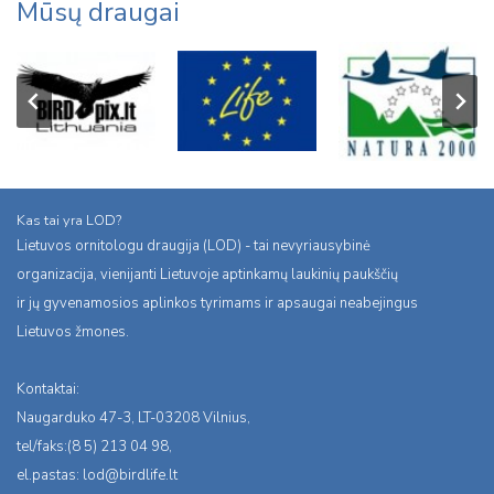
Mūsų draugai
Kas tai yra LOD?
Lietuvos ornitologu draugija (LOD) - tai nevyriausybinė
organizacija, vienijanti Lietuvoje aptinkamų laukinių paukščių
ir jų gyvenamosios aplinkos tyrimams ir apsaugai neabejingus
Lietuvos žmones.
Kontaktai:
Naugarduko 47-3, LT-03208 Vilnius,
tel/faks:(8 5) 213 04 98,
el.pastas:
lod@birdlife.lt