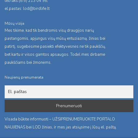
tel/faks:(8 5) 213 04 98,
el.pastas:
lod@birdlife.lt
Mūsų vizija
Mes tikime, kad tik bendromis visų draugijos narių
pastangomis, apjungus visų mūsų entuziazmą, žinias bei
patirtį, sugebėsime pasiekti efektyvesnės ne tik paukščių,
bet kartu ir visos gamtos apsaugos. Todėl mes dirbame
paukščiams bei žmonėms.
Naujienų prenumerata
Visada būkite informuoti – UŽSIPRENUMERUOKITE PORTALO
NAUJIENAS bei LOD žinias, ir mes jas atsiųsime į Jūsų el. paštą.