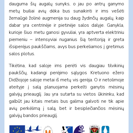
dauguma šių augalų sunyks, o jau po antrų ganymo
metų builiai avių dėka bus sunaikinti ir ims vešėti
žemaūgė žolinė augmenija su daug žydinčių augalų, kaip
dabar yra centrinėje ir pietinėje salos dalyje. Ganykla,
kurioje šiuo metu ganosi gyvuliai, yra aptverta elektriniu
piemeniu – intensyviai nuganius šią teritoriją ir greta
išsiperėjus paukščiams, avys bus perkeliamos į gretimus
salos plotus.
Tikėtina, kad saloje ims perėti vis daugiau tilvikinių
paukščių, kadangi perėjimo sąlygos Kretuono ežero
Didžiojoje saloje metai iš metų vis gerėja. O ir netolimoje
ateityje į salą planuojama perkelti ganytis mėsinių
galvijų prieauglį. Jau yra sutarta su vietos ūkininku, kad
galbūt jau kitais metais bus galima galvoti ne tik apie
avių perkėlimą į salą, bet ir besiplečiančios mėsinių
galvijų bandos prieauglį.