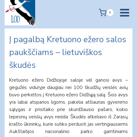
Skip
to
0
content
Į pagalbą Kretuono ežero salos
paukščiams – lietuviškos
škudės
Kretuono ežero Didžiojoje saloje vėl ganosi avys –
gegužės viduryje daugiau nei 100 škudžių veislės avių
buvo perkeltos į Kretuono ežero Didžiąją salą. Šios avys
yra labai atsparios ligoms, pakelia atšiaurias gyvenimo
sąlygas ir prisitaiko prie skurdžiausio pašaro, kokio
lepesnių veislių avys neėda. Škudės atkeliavo iš Zarasų
krašto ūkininkų, kurie sutiko perduoti jas vertingiausiems
Aukštaitijos nacionalinio parko gamtiniams