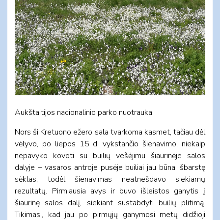
Aukštaitijos nacionalinio parko nuotrauka.
Nors ši Kretuono ežero sala tvarkoma kasmet, tačiau dėl
vėlyvo, po liepos 15 d. vykstančio šienavimo, niekaip
nepavyko kovoti su builių vešėjimu šiaurinėje salos
dalyje – vasaros antroje pusėje builiai jau būna išbarstę
sėklas, todėl šienavimas neatnešdavo siekiamų
rezultatų. Pirmiausia avys ir buvo išleistos ganytis į
šiaurinę salos dalį, siekiant sustabdyti builių plitimą.
Tikimasi, kad jau po pirmųjų ganymosi metų didžioji