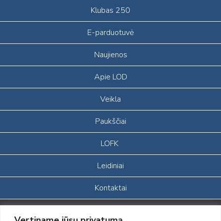
Klubas 250
E-parduotuvė
Naujienos
Apie LOD
Veikla
Paukščiai
LOFK
Leidiniai
Kontaktai
Portalas sukurtas įgyvendinant Lietuvos Respublikos, Europos
Vertiname jūsų privatumą