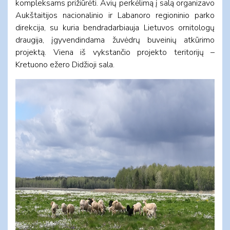
kompleksams prižiūrėti. Avių perkėlimą į salą organizavo
Aukštaitijos nacionalinio ir Labanoro regioninio parko
direkcija, su kuria bendradarbiauja Lietuvos ornitologų
draugija, įgyvendindama žuvėdrų buveinių atkūrimo
projektą. Viena iš vykstančio projekto teritorijų –
Kretuono ežero Didžioji sala.