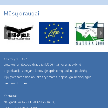
Mūsų draugai
Kas tai yra LOD?
Lietuvos ornitologu draugija (LOD) - tai nevyriausybinė
organizacija, vienijanti Lietuvoje aptinkamų laukinių paukščių
ir jų gyvenamosios aplinkos tyrimams ir apsaugai neabejingus
Lietuvos žmones.
Kontaktai:
Naugarduko 47-3, LT-03208 Vilnius,