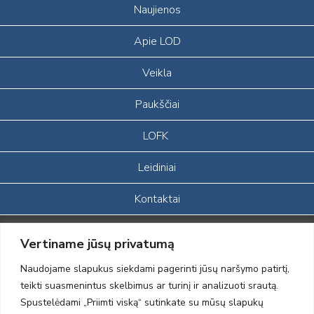
Naujienos
Apie LOD
Veikla
Paukščiai
LOFK
Leidiniai
Kontaktai
Portalas sukurtas įgyvendinant Lietuvos Respublikos, Europos
Vertiname jūsų privatumą
ekonominės erdvės ir Norvegijos finansinių mechanizmų iš dalies
finansuojamą paprojektį
Naudojame slapukus siekdami pagerinti jūsų naršymo patirtį,
„LOD visuomeninės /gamtosauginės veiklos sustiprinimas ir įvaizdžio
teikti suasmenintus skelbimus ar turinį ir analizuoti srautą.
formavimas įtraukiant visuomenę į aplinkosauginių tyrimų veiklą“
Spustelėdami „Priimti viską“ sutinkate su mūsų slapukų
(paprojekčio