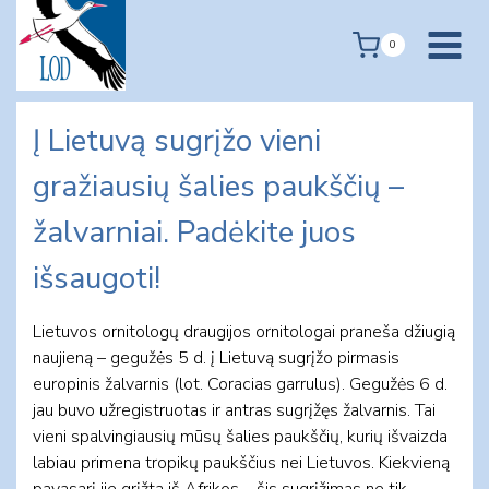
Skip
to
0
content
Į Lietuvą sugrįžo vieni
gražiausių šalies paukščių –
žalvarniai. Padėkite juos
išsaugoti!
Lietuvos ornitologų draugijos ornitologai praneša džiugią
naujieną – gegužės 5 d. į Lietuvą sugrįžo pirmasis
europinis žalvarnis (lot. Coracias garrulus). Gegužės 6 d.
jau buvo užregistruotas ir antras sugrįžęs žalvarnis. Tai
vieni spalvingiausių mūsų šalies paukščių, kurių išvaizda
labiau primena tropikų paukščius nei Lietuvos. Kiekvieną
pavasarį jie grįžta iš Afrikos – šis sugrįžimas ne tik