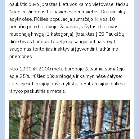
paukštis buvo įprastas Lietuvos kaimo vietovėse, tačiau
šiandien žinomos tik pavienės perimvietės, Druskininkų
apylinkėse. Rūšies populiacija sumažėjo iki vos 10
perinčių porų Lietuvoje, žalvarnis įrašytas į Lietuvos
raudonąją knygą (1 kategorija), įtrauktas į ES Paukščių
direktyvos I priedą, todėl jo apsaugai būtina steigti
saugomas teritorijas ir aktyviai įgyvendinti atkūrimo
priemones.
Nuo 1990 iki 2000 metų Europoje žalvarnių sumažėjo
apie 25%, rūšies būklė blogėja ir kaimyninėse šalyse:
Latvijoje ir Lenkijoje rūšis nyksta, o Baltarusijoje galimai
išnyko paskutiniais metais.