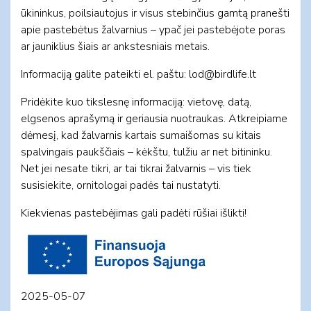
ūkininkus, poilsiautojus ir visus stebinčius gamtą pranešti
apie pastebėtus žalvarnius – ypač jei pastebėjote poras
ar jauniklius šiais ar ankstesniais metais.
Informaciją galite pateikti el. paštu:
lod@birdlife.lt
Pridėkite kuo tikslesnę informaciją: vietovę, datą,
elgsenos aprašymą ir geriausia nuotraukas. Atkreipiame
dėmesį, kad žalvarnis kartais sumaišomas su kitais
spalvingais paukščiais – kėkštu, tulžiu ar net bitininku.
Net jei nesate tikri, ar tai tikrai žalvarnis – vis tiek
susisiekite, ornitologai padės tai nustatyti.
Kiekvienas pastebėjimas gali padėti rūšiai išlikti!
2025-05-07