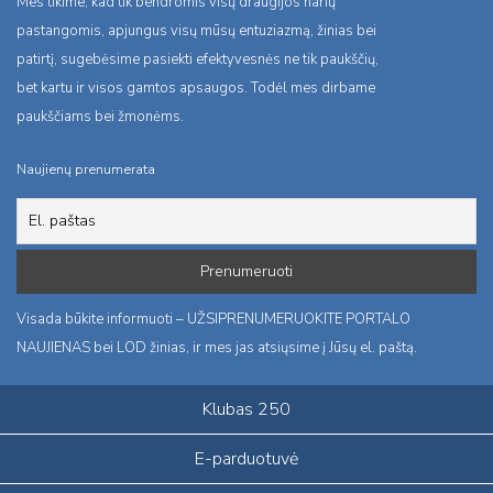
Mes tikime, kad tik bendromis visų draugijos narių
pastangomis, apjungus visų mūsų entuziazmą, žinias bei
patirtį, sugebėsime pasiekti efektyvesnės ne tik paukščių,
bet kartu ir visos gamtos apsaugos. Todėl mes dirbame
paukščiams bei žmonėms.
Naujienų prenumerata
Visada būkite informuoti – UŽSIPRENUMERUOKITE PORTALO
NAUJIENAS bei LOD žinias, ir mes jas atsiųsime į Jūsų el. paštą.
Klubas 250
E-parduotuvė