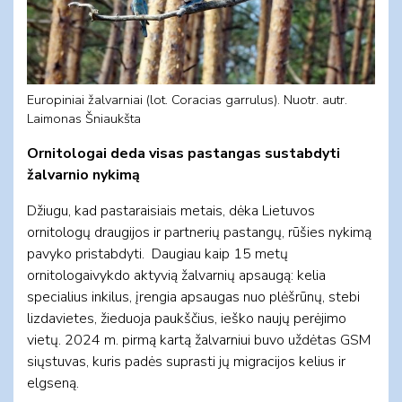
Europiniai žalvarniai (lot. Coracias garrulus). Nuotr. autr.
Laimonas Šniaukšta
Ornitologai deda visas pastangas sustabdyti
žalvarnio nykimą
Džiugu, kad pastaraisiais metais, dėka Lietuvos
ornitologų draugijos ir partnerių pastangų, rūšies nykimą
pavyko pristabdyti. Daugiau kaip 15 metų
ornitologaivykdo aktyvią žalvarnių apsaugą: kelia
specialius inkilus, įrengia apsaugas nuo plėšrūnų, stebi
lizdavietes, žieduoja paukščius, ieško naujų perėjimo
vietų. 2024 m. pirmą kartą žalvarniui buvo uždėtas GSM
siųstuvas, kuris padės suprasti jų migracijos kelius ir
elgseną.