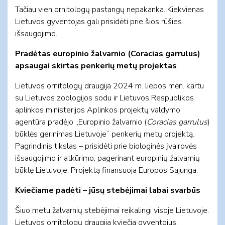
Tačiau vien ornitologų pastangų nepakanka. Kiekvienas
Lietuvos gyventojas gali prisidėti prie šios rūšies
išsaugojimo.
Pradėtas europinio žalvarnio (Coracias garrulus)
apsaugai skirtas penkerių metų projektas
Lietuvos ornitologų draugija 2024 m. liepos mėn. kartu
su Lietuvos zoologijos sodu ir Lietuvos Respublikos
aplinkos ministerijos Aplinkos projektų valdymo
agentūra pradėjo „Europinio žalvarnio (
Coracias garrulus
)
būklės gerinimas Lietuvoje“ penkerių metų projektą.
Pagrindinis tikslas – prisidėti prie biologinės įvairovės
išsaugojimo ir atkūrimo, pagerinant europinių žalvarnių
būklę Lietuvoje. Projektą finansuoja Europos Sąjunga.
Kviečiame padėti – jūsų stebėjimai labai svarbūs
Šiuo metu žalvarnių stebėjimai reikalingi visoje Lietuvoje.
Lietuvos ornitologų draugija kviečia gyventojus,