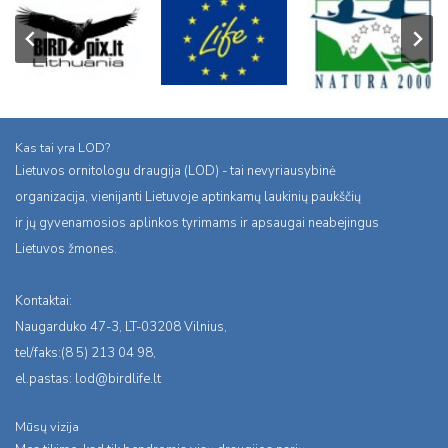
Kas tai yra LOD?
Lietuvos ornitologu draugija (LOD) - tai nevyriausybinė
organizacija, vienijanti Lietuvoje aptinkamų laukinių paukščių
ir jų gyvenamosios aplinkos tyrimams ir apsaugai neabejingus
Lietuvos žmones.
Kontaktai:
Naugarduko 47-3, LT-03208 Vilnius,
tel/faks:(8 5) 213 04 98,
el.pastas:
lod@birdlife.lt
Mūsų vizija