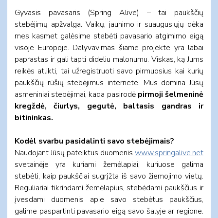
Gyvasis pavasaris (Spring Alive) – tai paukščių
stebėjimų apžvalga. Vaikų, jaunimo ir suaugusiųjų dėka
mes kasmet galėsime stebėti pavasario atgimimo eigą
visoje Europoje. Dalyvavimas šiame projekte yra labai
paprastas ir gali tapti dideliu malonumu. Viskas, ką Jums
reikės atlikti, tai užregistruoti savo pirmuosius kai kurių
paukščių rūšių stebėjimus internete. Mus domina Jūsų
asmeniniai stebėjimai, kada pasirodė
pirmoji šelmeninė
kregždė, čiurlys, gegutė, baltasis gandras ir
bitininkas.
Kodėl svarbu pasidalinti savo stebėjimais?
Naudojant Jūsų pateiktus duomenis
www.springalive.net
svetainėje yra kuriami žemėlapiai, kuriuose galima
stebėti, kaip paukščiai sugrįžta iš savo žiemojimo vietų.
Reguliariai tikrindami žemėlapius, stebėdami paukščius ir
įvesdami duomenis apie savo stebėtus paukščius,
galime paspartinti pavasario eigą savo šalyje ar regione.