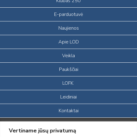
Klubas 250
E-parduotuvė
Naujienos
Apie LOD
Veikla
Paukščiai
LOFK
Leidiniai
Kontaktai
Portalas sukurtas įgyvendinant Lietuvos Respublikos, Europos
Vertiname jūsų privatumą
ekonominės erdvės ir Norvegijos finansinių mechanizmų iš dalies