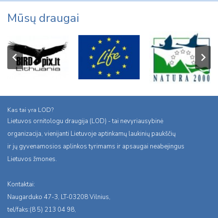
Mūsų draugai
Kas tai yra LOD?
Lietuvos ornitologu draugija (LOD) - tai nevyriausybinė
organizacija, vienijanti Lietuvoje aptinkamų laukinių paukščių
ir jų gyvenamosios aplinkos tyrimams ir apsaugai neabejingus
Lietuvos žmones.
Kontaktai:
Naugarduko 47-3, LT-03208 Vilnius,
tel/faks:(8 5) 213 04 98,