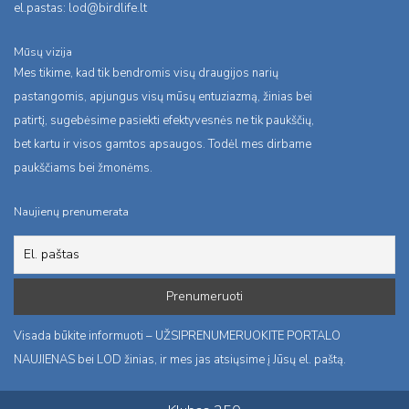
el.pastas:
lod@birdlife.lt
Mūsų vizija
Mes tikime, kad tik bendromis visų draugijos narių
pastangomis, apjungus visų mūsų entuziazmą, žinias bei
patirtį, sugebėsime pasiekti efektyvesnės ne tik paukščių,
bet kartu ir visos gamtos apsaugos. Todėl mes dirbame
paukščiams bei žmonėms.
Naujienų prenumerata
Visada būkite informuoti – UŽSIPRENUMERUOKITE PORTALO
NAUJIENAS bei LOD žinias, ir mes jas atsiųsime į Jūsų el. paštą.