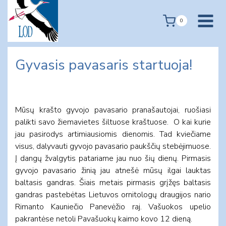
Skip
to
0
content
Gyvasis pavasaris startuoja!
Mūsų krašto gyvojo pavasario pranašautojai, ruošiasi
palikti savo žiemavietes šiltuose kraštuose. O kai kurie
jau pasirodys artimiausiomis dienomis. Tad kviečiame
visus, dalyvauti gyvojo pavasario paukščių stebėjimuose.
Į dangų žvalgytis patariame jau nuo šių dienų. Pirmasis
gyvojo pavasario žinią jau atnešė mūsų ilgai lauktas
baltasis gandras. Šiais metais pirmasis grįžęs baltasis
gandras pastebėtas Lietuvos ornitologų draugijos nario
Rimanto Kauniečio Panevėžio raj. Vašuokos upelio
pakrantėse netoli Pavašuokų kaimo kovo 12 dieną.