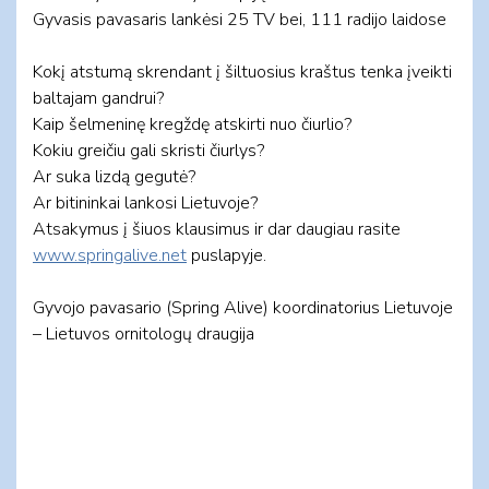
Gyvasis pavasaris lankėsi 25 TV bei, 111 radijo laidose
Kokį atstumą skrendant į šiltuosius kraštus tenka įveikti
baltajam gandrui?
Kaip šelmeninę kregždę atskirti nuo čiurlio?
Kokiu greičiu gali skristi čiurlys?
Ar suka lizdą gegutė?
Ar bitininkai lankosi Lietuvoje?
Atsakymus į šiuos klausimus ir dar daugiau rasite
www.springalive.net
puslapyje.
Gyvojo pavasario (Spring Alive) koordinatorius Lietuvoje
– Lietuvos ornitologų draugija