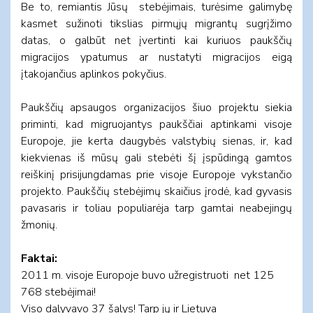
Be to, remiantis Jūsų stebėjimais, turėsime galimybę
kasmet sužinoti tikslias pirmųjų migrantų sugrįžimo
datas, o galbūt net įvertinti kai kuriuos paukščių
migracijos ypatumus ar nustatyti migracijos eigą
įtakojančius aplinkos pokyčius.
Paukščių apsaugos organizacijos šiuo projektu siekia
priminti, kad migruojantys paukščiai aptinkami visoje
Europoje, jie kerta daugybės valstybių sienas, ir, kad
kiekvienas iš mūsų gali stebėti šį įspūdingą gamtos
reiškinį prisijungdamas prie visoje Europoje vykstančio
projekto. Paukščių stebėjimų skaičius įrodė, kad gyvasis
pavasaris ir toliau populiarėja tarp gamtai neabejingų
žmonių.
Faktai:
2011 m. visoje Europoje buvo užregistruoti net 125
768 stebėjimai!
Viso dalyvavo 37 šalys! Tarp jų ir Lietuva