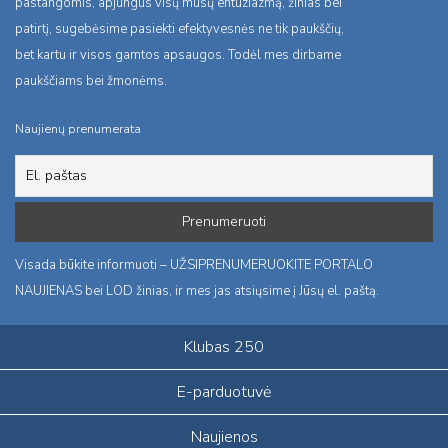
pastangomis, apjungus visų mūsų entuziazmą, žinias bei
patirtį, sugebėsime pasiekti efektyvesnės ne tik paukščių,
bet kartu ir visos gamtos apsaugos. Todėl mes dirbame
paukščiams bei žmonėms.
Naujienų prenumerata
Visada būkite informuoti – UŽSIPRENUMERUOKITE PORTALO
NAUJIENAS bei LOD žinias, ir mes jas atsiųsime į Jūsų el. paštą.
Klubas 250
E-parduotuvė
Naujienos