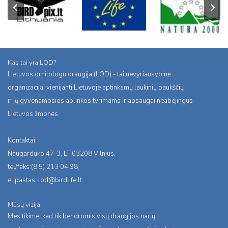
Kas tai yra LOD?
Lietuvos ornitologu draugija (LOD) - tai nevyriausybinė
organizacija, vienijanti Lietuvoje aptinkamų laukinių paukščių
ir jų gyvenamosios aplinkos tyrimams ir apsaugai neabejingus
Lietuvos žmones.
Kontaktai:
Naugarduko 47-3, LT-03208 Vilnius,
tel/faks:(8 5) 213 04 98,
el.pastas:
lod@birdlife.lt
Mūsų vizija
Mes tikime, kad tik bendromis visų draugijos narių