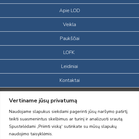
Apie LOD
Veikla
Paukščiai
LOFK
Leidiniai
Kontaktai
Portalas sukurtas įgyvendinant Lietuvos Respublikos, Europos
Vertiname jūsų privatumą
ekonominės erdvės ir Norvegijos finansinių mechanizmų iš dalies
finansuojamą paprojektį
Naudojame slapukus siekdami pagerinti jūsų naršymo patirtį,
„LOD visuomeninės /gamtosauginės veiklos sustiprinimas ir įvaizdžio
teikti suasmenintus skelbimus ar turinį ir analizuoti srautą.
formavimas įtraukiant visuomenę į aplinkosauginių tyrimų veiklą“
Spustelėdami „Priimti viską“ sutinkate su mūsų slapukų
(paprojekčio
įgyvendinimo sutarties numeris 2004-LT0008-NVO-1EEE/NOR-02-
naudojimo taisyklėmis.
059)