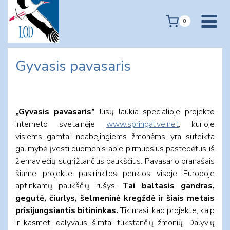
Skip
to
0
content
Gyvasis pavasaris
„Gyvasis pavasaris”
Jūsų laukia specialioje projekto
interneto svetainėje
www.springalive.net
, kurioje
visiems gamtai neabejingiems žmonėms yra suteikta
galimybė įvesti duomenis apie pirmuosius pastebėtus iš
žiemaviečių sugrįžtančius paukščius. Pavasario pranašais
šiame projekte pasirinktos penkios visoje Europoje
aptinkamų paukščių rūšys.
Tai baltasis gandras,
gegutė, čiurlys, šelmeninė kregždė ir šiais metais
prisijungsiantis bitininkas.
Tikimasi, kad projekte, kaip
ir kasmet, dalyvaus šimtai tūkstančių žmonių. Dalyvių