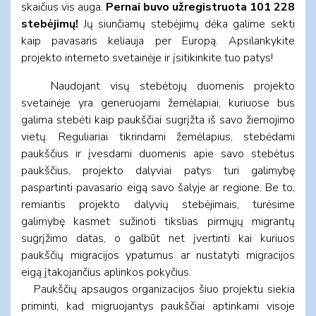
skaičius vis auga.
Pernai buvo užregistruota 101 228
stebėjimų!
Jų siunčiamų stebėjimų dėka galime sekti
kaip pavasaris keliauja per Europą. Apsilankykite
projekto interneto svetainėje ir įsitikinkite tuo patys!
Naudojant visų stebėtojų duomenis projekto
svetainėje yra generuojami žemėlapiai, kuriuose bus
galima stebėti kaip paukščiai sugrįžta iš savo žiemojimo
vietų. Reguliariai tikrindami žemėlapius, stebėdami
paukščius ir įvesdami duomenis apie savo stebėtus
paukščius, projekto dalyviai patys turi galimybę
paspartinti pavasario eigą savo šalyje ar regione. Be to,
remiantis projekto dalyvių stebėjimais, turėsime
galimybę kasmet sužinoti tikslias pirmųjų migrantų
sugrįžimo datas, o galbūt net įvertinti kai kuriuos
paukščių migracijos ypatumus ar nustatyti migracijos
eigą įtakojančius aplinkos pokyčius.
Paukščių apsaugos organizacijos šiuo projektu siekia
priminti, kad migruojantys paukščiai aptinkami visoje