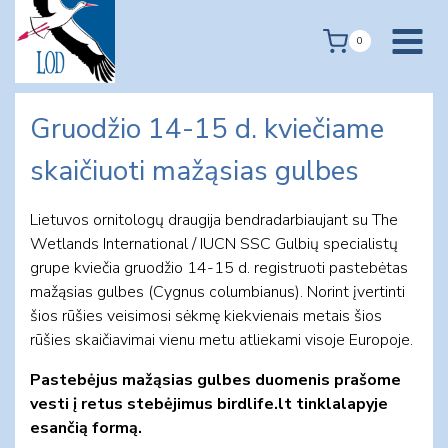
Skip
to
0
content
Gruodžio 14-15 d. kviečiame
skaičiuoti mažąsias gulbes
Lietuvos ornitologų draugija bendradarbiaujant su The
Wetlands International / IUCN SSC Gulbių specialistų
grupe kviečia gruodžio 14-15 d. registruoti pastebėtas
mažąsias gulbes (Cygnus columbianus). Norint įvertinti
šios rūšies veisimosi sėkmę kiekvienais metais šios
rūšies skaičiavimai vienu metu atliekami visoje Europoje.
Pastebėjus mažąsias gulbes duomenis prašome
vesti į retus stebėjimus birdlife.lt tinklalapyje
esančią formą.