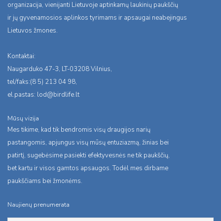
organizacija, vienijanti Lietuvoje aptinkamų laukinių paukščių
ir jų gyvenamosios aplinkos tyrimams ir apsaugai neabejingus
Lietuvos žmones.
Kontaktai:
Naugarduko 47-3, LT-03208 Vilnius,
tel/faks:(8 5) 213 04 98,
el.pastas:
lod@birdlife.lt
Mūsų vizija
Mes tikime, kad tik bendromis visų draugijos narių
pastangomis, apjungus visų mūsų entuziazmą, žinias bei
patirtį, sugebėsime pasiekti efektyvesnės ne tik paukščių,
bet kartu ir visos gamtos apsaugos. Todėl mes dirbame
paukščiams bei žmonėms.
Naujienų prenumerata