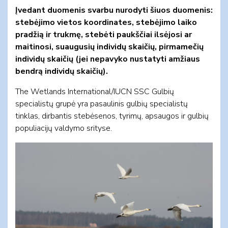
Įvedant duomenis svarbu nurodyti šiuos duomenis:
stebėjimo vietos koordinates, stebėjimo laiko
pradžią ir trukmę, stebėti paukščiai ilsėjosi ar
maitinosi, suaugusių individų skaičių, pirmamečių
individų skaičių (jei nepavyko nustatyti amžiaus
bendrą individų skaičių).
The Wetlands International/IUCN SSC Gulbių
specialistų grupė yra pasaulinis gulbių specialistų
tinklas, dirbantis stebėsenos, tyrimų, apsaugos ir gulbių
populiacijų valdymo srityse.