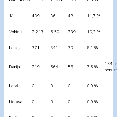
JK
409
361
48
11,7 %
Vokietija
7 243
6 504
739
10,2 %
Lenkija
371
341
30
8,1 %
134 a
Danija
719
664
55
7,6 %
nenust
Latvija
0
0
0
0,0 %
Lietuva
0
0
0
0,0 %