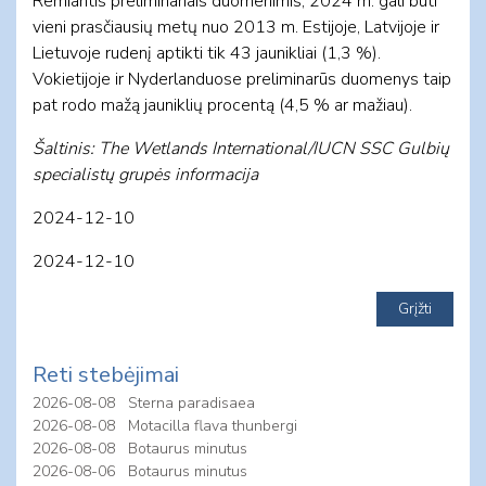
Remiantis preliminariais duomenimis, 2024 m. gali būti
vieni prasčiausių metų nuo 2013 m. Estijoje, Latvijoje ir
Lietuvoje rudenį aptikti tik 43 jaunikliai (1,3 %).
Vokietijoje ir Nyderlanduose preliminarūs duomenys taip
pat rodo mažą jauniklių procentą (4,5 % ar mažiau).
Šaltinis: The Wetlands International/IUCN SSC Gulbių
specialistų grupės informacija
2024-12-10
2024-12-10
Reti stebėjimai
2026-08-08
Sterna paradisaea
2026-08-08
Motacilla flava thunbergi
2026-08-08
Botaurus minutus
2026-08-06
Botaurus minutus