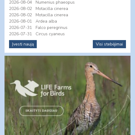
2026-08-04
Numenius phaeopus
2026-08-02
Motacilla cinerea
2026-08-02
Motacilla cinerea
2026-08-01
Ardea alba
2026-07-31
Falco peregrinus
2026-07-31
Circus cyaneus
Įvesti naują
Visi stebėjimai