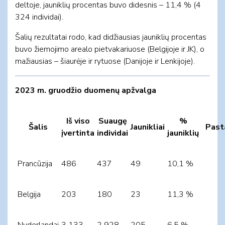
deltoje, jauniklių procentas buvo didesnis – 11,4 % (4
324 individai).
Šalių rezultatai rodo, kad didžiausias jauniklių procentas
buvo žiemojimo arealo pietvakariuose (Belgijoje ir JK), o
mažiausias – šiaurėje ir rytuose (Danijoje ir Lenkijoje).
2023 m. gruodžio duomenų apžvalga
Iš viso
Suaugę
%
Šalis
Jaunikliai
Past
įvertinta
individai
jauniklių
Prancūzija
486
437
49
10,1 %
Belgija
203
180
23
11,3 %
Nyderlandai
3 133
2 928
205
6,5 %