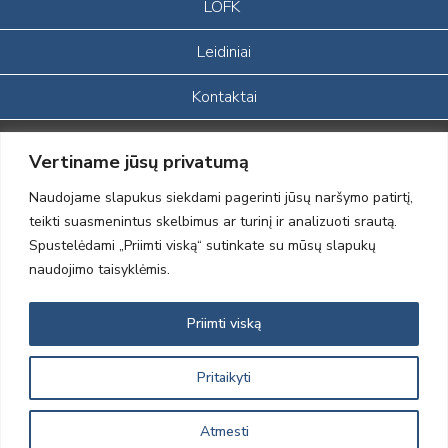
LOFK
Leidiniai
Kontaktai
Portalas sukurtas įgyvendinant Lietuvos Respublikos, Europos
Vertiname jūsų privatumą
ekonominės erdvės ir Norvegijos finansinių mechanizmų iš dalies
finansuojamą paprojektį
Naudojame slapukus siekdami pagerinti jūsų naršymo patirtį,
„LOD visuomeninės /gamtosauginės veiklos sustiprinimas ir įvaizdžio
teikti suasmenintus skelbimus ar turinį ir analizuoti srautą.
formavimas įtraukiant visuomenę į aplinkosauginių tyrimų veiklą“
Spustelėdami „Priimti viską“ sutinkate su mūsų slapukų
(paprojekčio
įgyvendinimo sutarties numeris 2004-LT0008-NVO-1EEE/NOR-02-
naudojimo taisyklėmis.
059)
Priimti viską
2012 © Lietuvos Ornitologų Draugija © 2014, Visos teisės saugomos
Pritaikyti
Atmesti
Sprendimas:
Electronic Solutions for Business