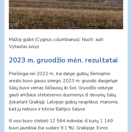
Mažoji gulbė (Cygnus columbianus). Nuotr. autr.
Vytautas Jusys
2023 m. gruodžio mėn. rezultatai
Priešingai nei 2022 m., kai dalyje gulbių žiemojimo
arealo buvo gausu sniego, 2023 m. gruodis daugelyje
šalių buvo vienas šilčiausių iki šiol. Gruodžio viduryje
gauti amžiaus stebėsenos duomenys iš devynių šalių
(įskaitant Graikiją). Latvijoje gulbių neaptikus, manoma,
kad jų nebuvo ir kitose Baltijos šalyse.
Iš viso buvo stebėti 12 564 individai, iš kurių 1 149
buvo jaunikliai (tai sudaro 9,1 %). Graikijoje, Evros