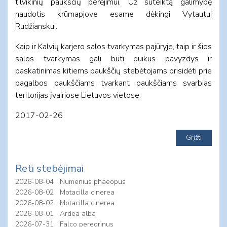
tilvikinių paukščių perėjimui. Už suteiktą galimybę
naudotis krūmapjove esame dėkingi Vytautui
Rudžianskui.
Kaip ir Kalvių karjero salos tvarkymas pajūryje, taip ir šios
salos tvarkymas gali būti puikus pavyzdys ir
paskatinimas kitiems paukščių stebėtojams prisidėti prie
pagalbos paukščiams tvarkant paukščiams svarbias
teritorijas įvairiose Lietuvos vietose.
2017-02-26
Reti stebėjimai
2026-08-04
Numenius phaeopus
2026-08-02
Motacilla cinerea
2026-08-02
Motacilla cinerea
2026-08-01
Ardea alba
2026-07-31
Falco peregrinus