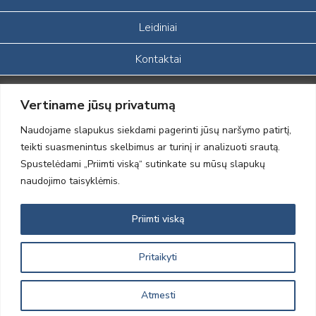
Leidiniai
Kontaktai
Portalas sukurtas įgyvendinant Lietuvos Respublikos, Europos
Vertiname jūsų privatumą
ekonominės erdvės ir Norvegijos finansinių mechanizmų iš dalies
finansuojamą paprojektį
Naudojame slapukus siekdami pagerinti jūsų naršymo patirtį,
„LOD visuomeninės /gamtosauginės veiklos sustiprinimas ir įvaizdžio
teikti suasmenintus skelbimus ar turinį ir analizuoti srautą.
formavimas įtraukiant visuomenę į aplinkosauginių tyrimų veiklą“
Spustelėdami „Priimti viską“ sutinkate su mūsų slapukų
(paprojekčio
įgyvendinimo sutarties numeris 2004-LT0008-NVO-1EEE/NOR-02-
naudojimo taisyklėmis.
059)
Priimti viską
2012 © Lietuvos Ornitologų Draugija © 2014, Visos teisės saugomos
Pritaikyti
Atmesti
Sprendimas:
Electronic Solutions for Business