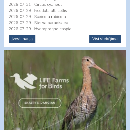
2026-07-31
Circus cyaneus
2026-07-29
Ficedula albicollis
2026-07-29
Saxicola rubicola
2026-07-29
Sterna paradisaea
2026-07-29
Hydroprogne caspia
Įvesti naują
Visi stebėjimai