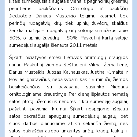
kitais sumedėjusiais augalais viena iš pagrindinių grėsmių
perintiems paukščiams. Ornitologo ir paukščių
žieduotojo Dariaus Musteikio teigimu kasmet tiek
perinčių rudagalvių kirų, tiek upinių žuvėdrų skaičius
ženkliai mažėja – rudagalvių kirų kolonija sumažėjusi apie
50%, o upinių žuvėdrų – 80%. Paskutinį kartą saloje
sumedėjusi augalija šienauta 2011 metais.
Šįkart iniciatyvos ėmėsi Lietuvos ornitologų draugijos
nariai. Paskutinį žiemos šeštadienį Vilma Žemaitienė,
Darius Musteikis, Juozas Kalinauskas, Justina Klimaitė ir
Povilas Ignatavičius, nepaisydami kas 15 minučių žiemos
besikeičiančios su pavasariu, susirinko Niedaus
ornitologiniame draustinyje. Per dieną išpjautos nemažą
salos plotą užėmusius nendrės ir kiti sumedėję augalai,
pašalinti pavieniai krūmai. Šįkart nespėjome išpjauti
salos pakraščius apaugusių sumedėjusių augalų, bet
šiuos darbus planuojame atlikti sekančią žiemą, nes
salos pakraščiai atrodo tinkantys ančių, kragų, laukių ir