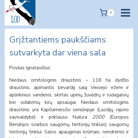
Skip
to
0
content
Grįžtantiems paukščiams
sutvarkyta dar viena sala
Povilas Ignatavičius
Niedaus ornitologinis draustinis – 118 ha dydžio
draustinis, apimantis bevardę salą Veisiejo ežere ir
aplinkinius vandenis, skirtas upinių žuvėdrų ir rudagalvių
bei sidabrinių kirų apsaugai. Niedaus ornitologinis
draustinis yra Kapčiamiesčio seniūnijoje (Lazdijų rajono
savivaldybė) ir priklauso N
atura 2000
(Europos
Bendrijos svarbos saugomų teritorijų tinklas) saugomų
teritorijų tinklui. Salos apaugimas krūmais, nendrėmis ir