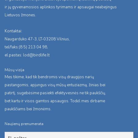
ir jų gyvenamosios aplinkos tyrimams ir apsaugai neabejingus
Lietuvos žmones.
Kontaktai:
Naugarduko 47-3, LT-03208 Vilnius,
tel/faks:(8 5) 213 04 98,
el.pastas:
lod@birdlife.lt
Mūsų vizija
Mes tikime, kad tik bendromis visų draugijos narių
pastangomis, apjungus visų mūsų entuziazmą, žinias bei
patirtį, sugebėsime pasiekti efektyvesnės ne tik paukščių,
bet kartu ir visos gamtos apsaugos. Todėl mes dirbame
paukščiams bei žmonėms.
Naujienų prenumerata