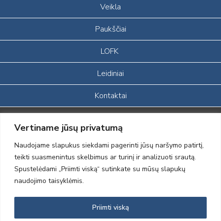
Veikla
Paukščiai
LOFK
Leidiniai
Kontaktai
Portalas sukurtas įgyvendinant Lietuvos Respublikos, Europos
Vertiname jūsų privatumą
ekonominės erdvės ir Norvegijos finansinių mechanizmų iš dalies
finansuojamą paprojektį
Naudojame slapukus siekdami pagerinti jūsų naršymo patirtį,
„LOD visuomeninės /gamtosauginės veiklos sustiprinimas ir įvaizdžio
teikti suasmenintus skelbimus ar turinį ir analizuoti srautą.
formavimas įtraukiant visuomenę į aplinkosauginių tyrimų veiklą“
Spustelėdami „Priimti viską“ sutinkate su mūsų slapukų
(paprojekčio
įgyvendinimo sutarties numeris 2004-LT0008-NVO-1EEE/NOR-02-
naudojimo taisyklėmis.
059)
Priimti viską
2012 © Lietuvos Ornitologų Draugija © 2014, Visos teisės saugomos