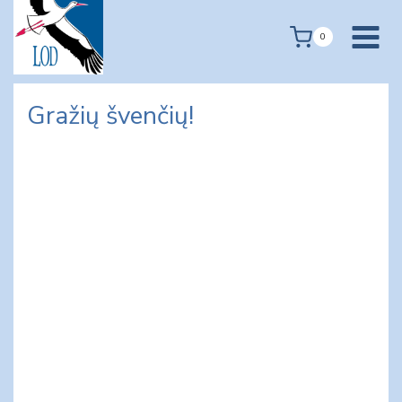
Skip
to
0
content
Gražių švenčių!