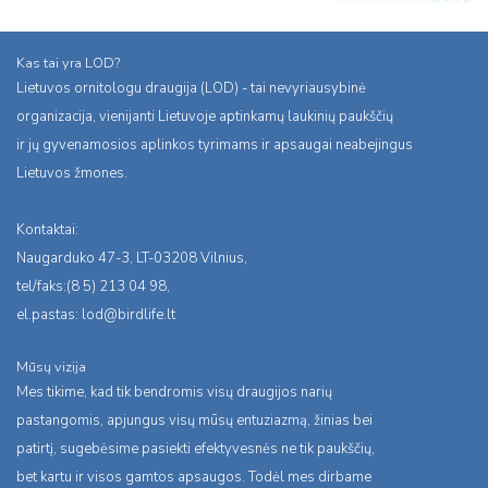
Kas tai yra LOD?
Lietuvos ornitologu draugija (LOD) - tai nevyriausybinė
organizacija, vienijanti Lietuvoje aptinkamų laukinių paukščių
ir jų gyvenamosios aplinkos tyrimams ir apsaugai neabejingus
Lietuvos žmones.
Kontaktai:
Naugarduko 47-3, LT-03208 Vilnius,
tel/faks:(8 5) 213 04 98,
el.pastas:
lod@birdlife.lt
Mūsų vizija
Mes tikime, kad tik bendromis visų draugijos narių
pastangomis, apjungus visų mūsų entuziazmą, žinias bei
patirtį, sugebėsime pasiekti efektyvesnės ne tik paukščių,
bet kartu ir visos gamtos apsaugos. Todėl mes dirbame