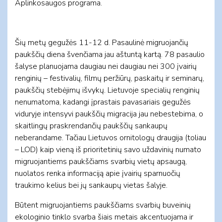
Aplinkosaugos programa.
Šių metų gegužės 11-12 d. Pasaulinė migruojančių
paukščių diena švenčiama jau aštuntą kartą. 78 pasaulio
šalyse planuojama daugiau nei daugiau nei 300 įvairių
renginių – festivalių, filmų peržiūrų, paskaitų ir seminarų,
paukščių stebėjimų išvykų. Lietuvoje specialių renginių
nenumatoma, kadangi įprastais pavasariais gegužės
viduryje intensyvi paukščių migracija jau nebestebima, o
skaitlingų praskrendančių paukščių sankaupų
neberandame. Tačiau Lietuvos ornitologų draugija (toliau
– LOD) kaip vieną iš prioritetinių savo uždavinių numato
migruojantiems paukščiams svarbių vietų apsaugą,
nuolatos renka informaciją apie įvairių sparnuočių
traukimo kelius bei jų sankaupų vietas šalyje.
Būtent migruojantiems paukščiams svarbių buveinių
ekologinio tinklo svarba šiais metais akcentuojama ir