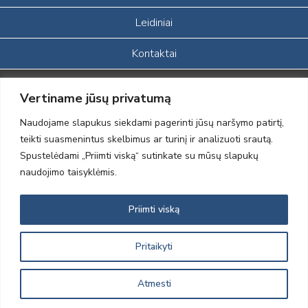
Leidiniai
Kontaktai
Portalas sukurtas įgyvendinant Lietuvos Respublikos, Europos
Vertiname jūsų privatumą
ekonominės erdvės ir Norvegijos finansinių mechanizmų iš dalies
finansuojamą paprojektį
Naudojame slapukus siekdami pagerinti jūsų naršymo patirtį,
„LOD visuomeninės /gamtosauginės veiklos sustiprinimas ir įvaizdžio
teikti suasmenintus skelbimus ar turinį ir analizuoti srautą.
formavimas įtraukiant visuomenę į aplinkosauginių tyrimų veiklą“
Spustelėdami „Priimti viską“ sutinkate su mūsų slapukų
(paprojekčio
įgyvendinimo sutarties numeris 2004-LT0008-NVO-1EEE/NOR-02-
naudojimo taisyklėmis.
059)
Priimti viską
2012 © Lietuvos Ornitologų Draugija © 2014, Visos teisės saugomos
Pritaikyti
Atmesti
Sprendimas:
Electronic Solutions for Business