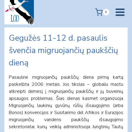
Skip
to
0
content
Gegužės 11-12 d. pasaulis
švenčia migruojančių paukščių
dieną
Pasaulinė migruojančių paukščių diena pirmą kartą
paskelbta 2006 metais. Jos tikslas – globaliu mastu
atkreipti dėmesį į migruojančių paukščių ir jų buveinių
apsaugos problemas. Šias dienas kasmet organizuoja
Migruojančių laukinių gyvūnų rūšių išsaugojimo (arba
Bonos) konvencijos ir Susitarimo dėl Afrikos ir Eurazijos
migruojančių vandens paukščių išsaugojimo
sekretoriatai, kurių veiklą administruoja Jungtinių Tautų