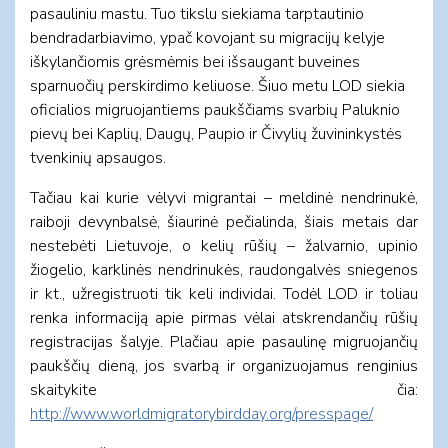
pasauliniu mastu. Tuo tikslu siekiama tarptautinio
bendradarbiavimo, ypač kovojant su migracijų kelyje
iškylančiomis grėsmėmis bei išsaugant buveines
sparnuočių perskirdimo keliuose. Šiuo metu LOD siekia
oficialios migruojantiems paukščiams svarbių Paluknio
pievų bei Kaplių, Daugų, Paupio ir Čivylių žuvininkystės
tvenkinių apsaugos.
Tačiau kai kurie vėlyvi migrantai – meldinė nendrinukė,
raiboji devynbalsė, šiaurinė pečialinda, šiais metais dar
nestebėti Lietuvoje, o kelių rūšių – žalvarnio, upinio
žiogelio, karklinės nendrinukės, raudongalvės sniegenos
ir kt., užregistruoti tik keli individai. Todėl LOD ir toliau
renka informaciją apie pirmas vėlai atskrendančių rūšių
registracijas šalyje. Plačiau apie pasaulinę migruojančių
paukščių dieną, jos svarbą ir organizuojamus renginius
skaitykite čia:
http://www.worldmigratorybirdday.org/presspage/