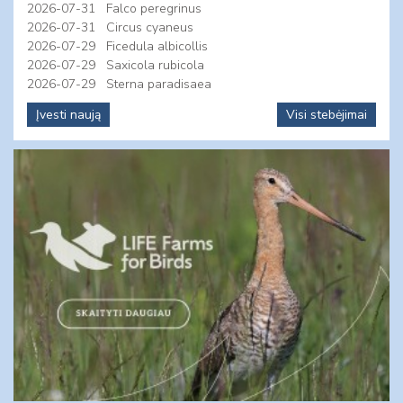
2026-07-31
Falco peregrinus
2026-07-31
Circus cyaneus
2026-07-29
Ficedula albicollis
2026-07-29
Saxicola rubicola
2026-07-29
Sterna paradisaea
Įvesti naują
Visi stebėjimai