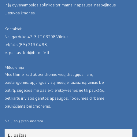
ir jų gyvenamosios aplinkos tyrimams ir apsaugai neabejingus
Lietuvos žmones.
Kontaktai:
Naugarduko 47-3, LT-03208 Vilnius,
tel/faks:(8 5) 213 04 98,
el.pastas:
lod@birdlife.lt
Mūsų vizija
Mes tikime, kad tik bendromis visų draugijos narių
pastangomis, apjungus visų mūsų entuziazmą, žinias bei
patirtį, sugebėsime pasiekti efektyvesnės ne tik paukščių,
bet kartu ir visos gamtos apsaugos. Todėl mes dirbame
paukščiams bei žmonėms.
Naujienų prenumerata