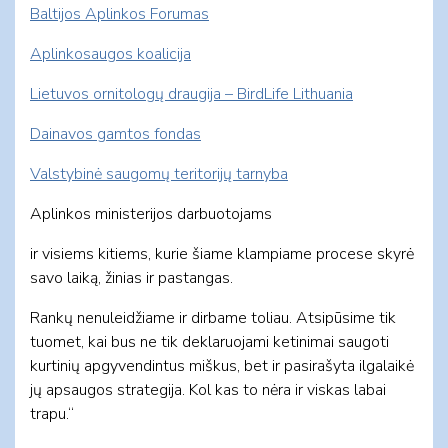
Baltijos Aplinkos Forumas
Aplinkosaugos koalicija
Lietuvos ornitologų draugija – BirdLife Lithuania
Dainavos gamtos fondas
Valstybinė saugomų teritorijų tarnyba
Aplinkos ministerijos darbuotojams
ir visiems kitiems, kurie šiame klampiame procese skyrė
savo laiką, žinias ir pastangas.
Rankų nenuleidžiame ir dirbame toliau. Atsipūsime tik
tuomet, kai bus ne tik deklaruojami ketinimai saugoti
kurtinių apgyvendintus miškus, bet ir pasirašyta ilgalaikė
jų apsaugos strategija. Kol kas to nėra ir viskas labai
trapu.“