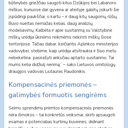
būtinybės griežčiau saugoti kitus Dzūkijos bei Labanoro
miškus, kuriuose dar gyvena ar ateityje galėtų įsikurti šie
įspūdingi paukščiai, o kartu – ir daug kitų saugomų rūšių.
Buvo nueitas nemažas kelias, daug analizių,
modeliavimų. Kalbėta ir apie susitarimą su Valstybine
miškų urėdija ūkinėms reikmėms nekirsti miškų šiose
teritorijose. Tačiau dabar, keičiantis Aplinkos ministerijos
vadovybei, stebime, kaip urėdija atsitraukia ir šiuo metu
nebeketina pasirašyti anksčiau aptarto susitarimo. Tai
mums kelia didžiulį nerimą,” – sako Lietuvos ornitologų
draugijos vadovas Liutauras Raudonikis.
Kompensacinės priemonės –
galimybės formuotis sengirėms
Seimo sprendimu priimtos kompensacinės priemonės
nėra išmokos – tai konkretūs veiksmai, skirti apsaugoti
esamas ir potencialias kurtinių buveines, didinant