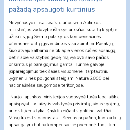
pažadą apsaugoti kurtinius
Nevyriausybininkai svarsto ar būsima Aplinkos
ministerijos vadovybė išlaikys anksčiau sutartą kryptį ir
užtikrins, jog Seimo palaikytos kompensacinės
priemonės būtų įgyvendintos visa apimtimi. Pasak jų,
šiuo atveju kalbama ne tik apie vienos rūšies apsaugą,
bet ir apie valstybės gebėjimą vykdyti savo pačios
prisiimtus įsipareigojimus gamtai. Turime galvoje
įsipareigojimus tiek šalies visuomenei, tarptautiniu
lygmeniu, nes poligonai steigiami Natura 2000 bei
nacionalinėse saugomose teritorijose.
„Naujoji aplinkos ministerijos vadovybė turės labai aiškiai
apsispręsti, ar laikytis valstybės prisiimtų įsipareigojimų,
ar leisti jiems tyliai išnykti keičiantis politinei valdžiai.
Mūsų lūkestis paprastas – Seimas pripažino, kad kurtinių
apsauga yra būtina kompensacinė priemonė, tad ji turi