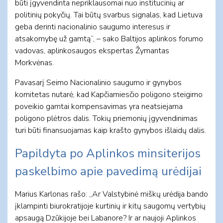
būti įgyvendinta nepriklausomai nuo institucinių ar
politinių pokyčių. Tai būtų svarbus signalas, kad Lietuva
geba derinti nacionalinio saugumo interesus ir
atsakomybę už gamtą“, – sako Baltijos aplinkos forumo
vadovas, aplinkosaugos ekspertas Žymantas
Morkvėnas.
Pavasarį Seimo Nacionalinio saugumo ir gynybos
komitetas nutarė, kad Kapčiamiesčio poligono steigimo
poveikio gamtai kompensavimas yra neatsiejama
poligono plėtros dalis. Tokių priemonių įgyvendinimas
turi būti finansuojamas kaip krašto gynybos išlaidų dalis.
Papildyta po Aplinkos minsiterijos
paskelbimo apie pavedimą urėdijai
Marius Karlonas rašo: „Ar Valstybinė miškų urėdija bando
įklampinti biurokratijoje kurtinių ir kitų saugomų vertybių
apsaugą Dzūkijoje bei Labanore? Ir ar naujoji Aplinkos