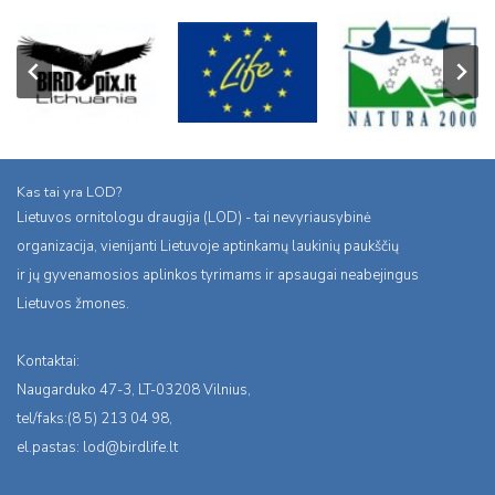
Kas tai yra LOD?
Lietuvos ornitologu draugija (LOD) - tai nevyriausybinė
organizacija, vienijanti Lietuvoje aptinkamų laukinių paukščių
ir jų gyvenamosios aplinkos tyrimams ir apsaugai neabejingus
Lietuvos žmones.
Kontaktai:
Naugarduko 47-3, LT-03208 Vilnius,
tel/faks:(8 5) 213 04 98,
el.pastas:
lod@birdlife.lt