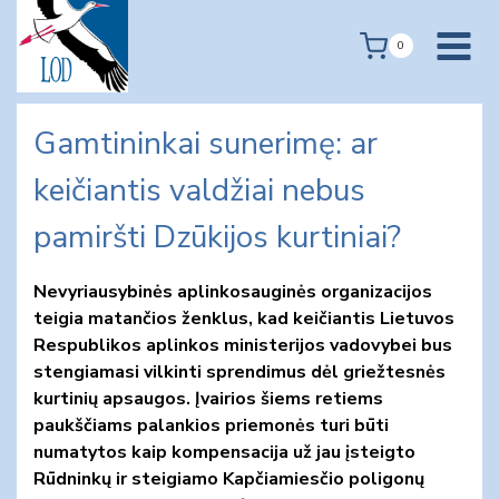
Skip
to
0
content
Gamtininkai sunerimę: ar
keičiantis valdžiai nebus
pamiršti Dzūkijos kurtiniai?
Nevyriausybinės aplinkosauginės organizacijos
teigia matančios ženklus, kad keičiantis Lietuvos
Respublikos aplinkos ministerijos vadovybei bus
stengiamasi vilkinti sprendimus dėl griežtesnės
kurtinių apsaugos. Įvairios šiems retiems
paukščiams palankios priemonės turi būti
numatytos kaip kompensacija už jau įsteigto
Rūdninkų ir steigiamo Kapčiamiesčio poligonų