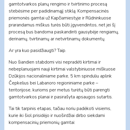
gamtotvarkos planų rengimo ir tvirtinimo procesą
stebėsime per padidinamąjį stiklą. Kompensacinės
priemonės gamtai už Kapčiamiestyje ir Rūdninkuose
prarandamus miškus turės būti įgyvendintos, net jei šį
procesą bus bandoma paskandinti gausybėje rengiamų,
derinamų, tvirtinamų ar netvirtinamų dokumentų.
Ar yra kuo pasidžiaugti? Taip.
Nuo šiandien stabdomi visi nepradėti kirtimai ir
nebeplanuojami nauji kirtimai valstybiniuose miškuose
Dzūkijos nacionaliniame parke, 5 km spinduliu aplink
Čepkelius bei Labanoro regioniniame parke –
teritorijose, kurioms per metus turėtų būti parengti
gamtotvarkos planai ir pasirašyta apsaugos sutartis.
Tai tik tarpinis etapas, tačiau noriu padėkoti visiems,
kurie iki šiol prisidėjo ir nuoširdžiai dirbo siekdami
kompensacinių priemonių gamtai: