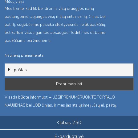
Mūsų vizija
Mes tikime, kad tik bendromis visų draugijos narių
pastangomis, apjungus visų mūsų entuziazmą, žinias bei
patirtį, sugebėsime pasiekti efektyvesnės ne tik paukščių,
bet kartu ir visos gamtos apsaugos. Todėl mes dirbame
paukščiams bei žmonėms.
Naujienų prenumerata
Visada būkite informuoti – UŽSIPRENUMERUOKITE PORTALO
NAUJIENAS bei LOD žinias, ir mes jas atsiųsime į Jūsų el. paštą.
Klubas 250
E-parduotuvė