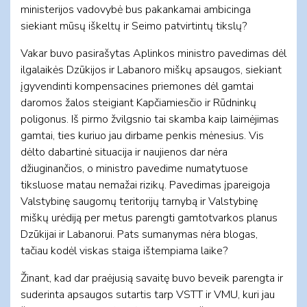
ministerijos vadovybė bus pakankamai ambicinga
siekiant mūsų iškeltų ir Seimo patvirtintų tikslų?
Vakar buvo pasirašytas Aplinkos ministro pavedimas dėl
ilgalaikės Dzūkijos ir Labanoro miškų apsaugos, siekiant
įgyvendinti kompensacines priemones dėl gamtai
daromos žalos steigiant Kapčiamiesčio ir Rūdninkų
poligonus. Iš pirmo žvilgsnio tai skamba kaip laimėjimas
gamtai, ties kuriuo jau dirbame penkis mėnesius. Vis
dėlto dabartinė situacija ir naujienos dar nėra
džiuginančios, o ministro pavedime numatytuose
tiksluose matau nemažai rizikų. Pavedimas įpareigoja
Valstybinę saugomų teritorijų tarnybą ir Valstybinę
miškų urėdiją per metus parengti gamtotvarkos planus
Dzūkijai ir Labanorui. Pats sumanymas nėra blogas,
tačiau kodėl viskas staiga ištempiama laike?
Žinant, kad dar praėjusią savaitę buvo beveik parengta ir
suderinta apsaugos sutartis tarp VSTT ir VMU, kuri jau