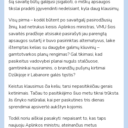
šią savaitę būtų galėjusi įsigalioti, o miškų apsaugos
tikslai pradėti įgyvendinti nedelsiant, kyla daug klausimų.
Visų pirma – kodėl būtent po savaitgalį pasirodžiusių
žinių, kad netrukus keisis Aplinkos ministras, VMU šios
savaitės pradžioje atsisakė pasirašyti jau parengtą
apsaugos sutartį ir buvo pasirinktas alternatyvus, laike
ištemptas kelias su daugybe galimų kliuvinių –
gamtotvarkos planų rengimas? Gal tikimasi, kad
pasikeitus vadovybei planai nuguls stalčiuose,
gamtininkai nusiramins, o brandžių pušynų kirtimai
Dzūkijoje ir Labanore galės tęstis?
Keistus klausimus čia keliu, tarsi nepasitikėčiau gerais
ketinimais. Tačiau to pasitikėjimo šiuo metu tikrai trūksta.
Jis išnyko natūraliai, kai per paskutines tris dienas
sprendimai apsivertė aukštyn kojomis.
Todėl noriu aiškiai pasakyti: nepaisant to, kas taps
naujuoju Aplinkos ministru, ateinančius metus