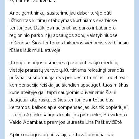
Žymantas Morkvėnas.
Anot gamtininkų, susitarimu jau dabar turėjo būti
užtikrintas kirtimų stabdymas kurtiniams svarbiose
teritorijose Dzūkijos nacionalinio parko ir Labanoro
regioninio parko ir jų apsaugos zonų valstybiniuose
miškuose. Šios teritorijos laikomos vienomis svarbiausių
rūšies išlikimui Lietuvoje.
„Kompensacijos esmė nėra pasodinti naujų medelių
vietoje prarastų vertybių. Kurtiniams reikalingi brandūs
pušynai, susiformuojantys per dešimtmečius. Todėl reali
kompensacija reiškia jau šiandien apsaugoti tuos miškus,
kurie ateityje gali tapti saugiomis buveinėmis šiai ir
daugeliui kitų rūšių. Jei šios teritorijos ir toliau bus
kertamos, kalbos apie kompensacijas liks tik popieriuje“,
– teigia Aplinkosaugos koalicijos pirmininkė, Prezidento
Valdo Adamkaus premijos laureatė Lina Paškevičiūtė.
Aplinkosaugos organizacijų atstovai primena, kad