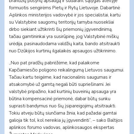
brandžių pušynų apsaugą ir sudarant sąlygas ateityje
formuotis sengirėms Pietų ir Rytų Lietuvoje. Dabartinė
Aplinkos ministerijos vadovybė ir jos specialistai, kartu
su Valstybine saugomų teritorijų tarnyba nuosekliai
dirbo siekiant užtikrinti šių priemonių įgyvendinimą,
tačiau gamtininkai yra susirūpinę, jog Valstybinė miškų
urėdija, pasinaudodama valdžių kaita, bando atsitraukti
nuo Dzūkijos kurtinių ilgalaikės apsaugos užtikrinimo.
„Nuo pat pradžių pabrėžėme, kad palaikome
Kapčiamiesčio poligono reikalingumą Lietuvos saugumui.
Tačiau kartu teigėme, kad nacionalinis saugumas ir
atsakomybė už gamtą negali būti supriešinami. Jei
valstybė pripažino, kad kurtinių buveinių apsauga yra
būtina kompensacinė priemonė, dabar būtų sunku
suprasti bandymus nuo šių įsipareigojimų atsitraukti.
Tokiu atveju būtų siunčiama žinia, kad pažadai gamtai
galioja tik tol, kol nereikia jų įgyvendinti“, – sako Baltijos
aplinkos forumo vadovas, aplinkosaugos ekspertas