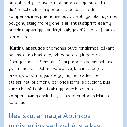
būtent Pietų Lietuvoje ir Labanoro girioje sutelkta
didžioji šalies kurtinių populiacijos dalis. Todėl
kompensacinės priemonės buvo kryptingai planuojamos
poligonų steigimo regione, siekiant sustiprinti esamų
buveinių apsaugą ir sudaryti sąlygas rūšiai plisti į naujas
teritorijas.
„Kurtinių apsaugos priemonės buvo rengiamos ieškant
balanso tarp krašto gynybos poreikių ir gamtos
išsaugojimo. LR Seimas aiškiai parodė, kad šis balansas
yra įmanomas. Dabar svarbiausia, kad institucijos
laikytųsi prisiimtų įsipareigojimų. Jei pradėsime
atsisakinėti priemonių dar prieš joms įsigaliojant, bus
sunku kalbėti apie atsakingą poveikio gamtai
kompensavimą apskritai“, – sako ornitologas Marius
Karlonas.
Neaišku, ar nauja Aplinkos
ministerijos vadovybė išlaikys