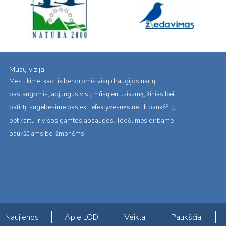
Mūsų vizija
Mes tikime, kad tik bendromis visų draugijos narių
pastangomis, apjungus visų mūsų entuziazmą, žinias bei
patirtį, sugebėsime pasiekti efektyvesnės ne tik paukščių,
bet kartu ir visos gamtos apsaugos. Todėl mes dirbame
paukščiams bei žmonėms.
Naujienos
Apie LOD
Veikla
Paukščiai