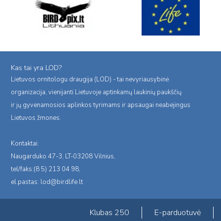
Kas tai yra LOD?
Lietuvos ornitologu draugija (LOD) - tai nevyriausybinė
organizacija, vienijanti Lietuvoje aptinkamų laukinių paukščių
ir jų gyvenamosios aplinkos tyrimams ir apsaugai neabejingus
Lietuvos žmones.
Kontaktai:
Naugarduko 47-3, LT-03208 Vilnius,
tel/faks:(8 5) 213 04 98,
el.pastas:
lod@birdlife.lt
Klubas 250
E-parduotuvė