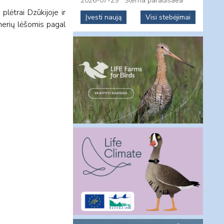
2026-07-29
Sterna paradisaea
lėtrai Dzūkijoje ir
Įvesti naują
Visi stebėjimai
nerių lėšomis pagal