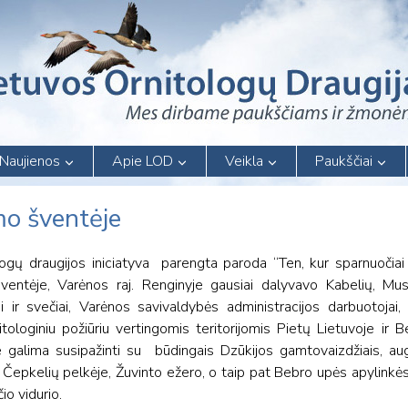
Naujienos
Apie LOD
Veikla
Paukščiai
mo šventėje
logų draugijos iniciatyva parengta paroda “Ten, kur sparnuočia
ventėje, Varėnos raj. Renginyje gausiai dalyvavo Kabelių, Mus
 ir svečiai, Varėnos savivaldybės administracijos darbuotojai,
itologiniu požiūriu vertingomis teritorijomis Pietų Lietuvoje ir 
oje galima susipažinti su būdingais Dzūkijos gamtovaizdžiais, au
 Čepkelių pelkėje, Žuvinto ežero, o taip pat Bebro upės apylinkės
io vidurio.