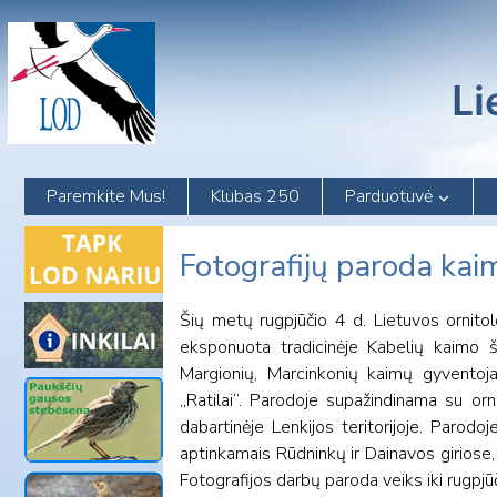
Skip
to
content
Paremkite Mus!
Klubas 250
Parduotuvė
Fotografijų paroda kai
Šių metų rugpjūčio 4 d. Lietuvos ornito
eksponuota tradicinėje Kabelių kaimo š
Margionių, Marcinkonių kaimų gyventojai
„Ratilai“. Parodoje supažindinama su orn
dabartinėje Lenkijos teritorijoje. Parod
aptinkamais Rūdninkų ir Dainavos giriose,
Fotografijos darbų paroda veiks iki rugpjūč