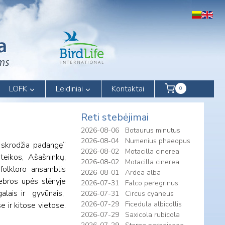
LOFK
Leidiniai
Kontaktai
0
Reti stebėjimai
2026-08-06
Botaurus minutus
2026-08-04
Numenius phaeopus
i skrodžia padangę“
2026-08-02
Motacilla cinerea
teikos, Ašašninkų,
2026-08-02
Motacilla cinerea
 folkloro ansamblis
2026-08-01
Ardea alba
Bebros upės slėnyje
2026-07-31
Falco peregrinus
galais ir gyvūnais,
2026-07-31
Circus cyaneus
2026-07-29
Ficedula albicollis
e ir kitose vietose.
2026-07-29
Saxicola rubicola