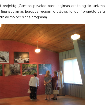
 projektą „Gamtos paveldo panaudojimas ornitologinio turizmo p
 finansuojamas Europos regioninio plėtros fondo ir projekto part
darbiavimo per sieną programą.