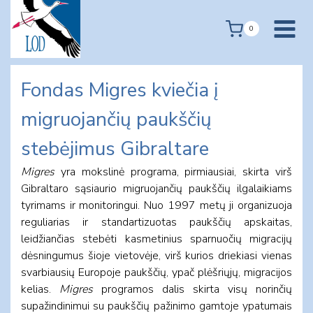
Skip
to
0
content
Fondas Migres kviečia į
migruojančių paukščių
stebėjimus Gibraltare
Migres
yra mokslinė programa, pirmiausiai, skirta virš
Gibraltaro sąsiaurio migruojančių paukščių ilgalaikiams
tyrimams ir monitoringui. Nuo 1997 metų ji organizuoja
reguliarias ir standartizuotas paukščių apskaitas,
leidžiančias stebėti kasmetinius sparnuočių migracijų
dėsningumus šioje vietovėje, virš kurios driekiasi vienas
svarbiausių Europoje paukščių, ypač plėšriųjų, migracijos
kelias.
Migres
programos dalis skirta visų norinčių
supažindinimui su paukščių pažinimo gamtoje ypatumais