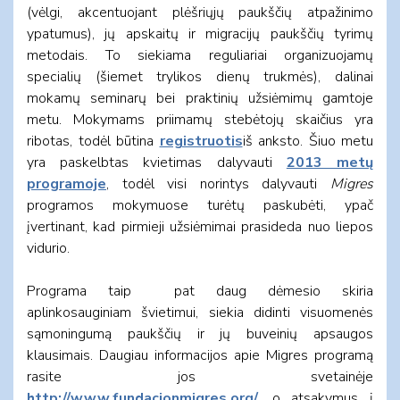
(vėlgi, akcentuojant plėšriųjų paukščių atpažinimo
ypatumus), jų apskaitų ir migracijų paukščių tyrimų
metodais. To siekiama reguliariai organizuojamų
specialių (šiemet trylikos dienų trukmės), dalinai
mokamų seminarų bei praktinių užsiėmimų gamtoje
metu. Mokymams priimamų stebėtojų skaičius yra
ribotas, todėl būtina
registruotis
iš anksto. Šiuo metu
yra paskelbtas kvietimas dalyvauti
2013 metų
programoje
, todėl visi norintys dalyvauti
Migres
programos mokymuose turėtų paskubėti, ypač
įvertinant, kad pirmieji užsiėmimai prasideda nuo liepos
vidurio.
Programa taip pat daug dėmesio skiria
aplinkosauginiam švietimui, siekia didinti visuomenės
sąmoningumą paukščių ir jų buveinių apsaugos
klausimais. Daugiau informacijos apie Migres programą
rasite jos svetainėje
http://www.fundacionmigres.org/
, o atsakymus į