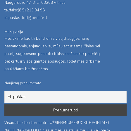
Naugarduko 47-3, LT-03208 Vilnius,
tel/faks:(8 5) 213 04 98,
el.pastas:
lod@birdlife.lt
Mūsų vizija
Mes tikime, kad tik bendromis visų draugijos narių
pastangomis, apjungus visų mūsų entuziazmą, žinias bei
patirtį, sugebėsime pasiekti efektyvesnės ne tik paukščių,
bet kartu ir visos gamtos apsaugos. Todėl mes dirbame
paukščiams bei žmonėms.
Naujienų prenumerata
Visada būkite informuoti – UŽSIPRENUMERUOKITE PORTALO
NAUJIENAS bei LOD žinias, ir mes jas atsiųsime į Jūsų el. paštą.