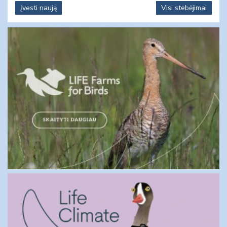
Įvesti naują
Visi stebėjimai