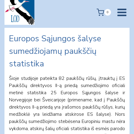
Skip
to
0
content
Europos Sąjungos šalyse
sumedžiojamų paukščių
statistika
Šioje studijoje pateikta 82 paukščių rūšių, įtrauktų į ES
Paukščių direktyvos II-ą priedą sumedžiojimo oficiali
metinė statistika 25 Europos Sąjungos šalyse ir
Norvegijoje bei Šveicarijoje (primename, kad į Paukščių
direktyvos II-ą priedą yra įrašomos paukščių rūšys, kurių
medžioklė yra leidžiama atskirose ES šalyse). Nors
paukščių sumedžiojimo stebėsena Europiniu mastu nėra
vykdoma, atskirų šalių oficiali statistika iš esmės parodo