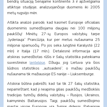
bendrą situaciją Senajame kontinente. Ji ir apžvelgiama
atliktoje studijoje, analizuojančioje duomenis iki 2005
metų rugsėjo mėn.
Atlikta analizė parodė, kad kasmet Europoje oficialiais
duomenimis sumedžiojama daugiau nei 100 milijonų
paukščių! Minėtų 27-ių Europos valstybių tarpe
„lyderiauja“ Prancūzija, kur per metus nušaunama 25
milijonai sparnuočių. Po jos seka Jungtinė Karalystė (22
mln) ir Italija (17 mln.). Detalesnė informacija apie
atskiras sumedžiotas rūšis ir šalių statistika pateikiama
suvestinėse
lentelėse
. Džiugu, jog Lietuva yra šios
liūdnos statistikos „autsaiderė“, o mažiau paukščių
nušaunama tik mažiausioje ES narėje – Liuksemburge.
Atskirai būtina pabrėžti, kad tai tik 27 šalių statistika,
nepamirštant, kad ji neapima gilias paukščių medžioklės
tradicijas turinčių didelių valstybių – Rusijos, Ukrainos,
kaimyninės Baltarusijos. Taigi, paukščių sumedžiojimo
mastai visoje Europoje yra žymiai didesni. Pabaigoje