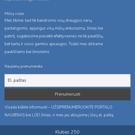
Mūsų vizija
Mes tikime, kad tik bendromis visų draugijos narių
pastangomis, apjungus visų mūsų entuziazmą, žinias bei
patirtį, sugebėsime pasiekti efektyvesnės ne tik paukščių,
bet kartu ir visos gamtos apsaugos. Todėl mes dirbame
paukščiams bei žmonėms.
Naujienų prenumerata
Visada būkite informuoti – UŽSIPRENUMERUOKITE PORTALO
NAUJIENAS bei LOD žinias, ir mes jas atsiųsime į Jūsų el. paštą.
Klubas 250