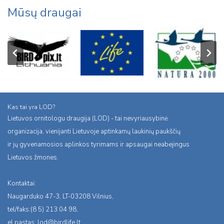
Mūsų draugai
Kas tai yra LOD?
Lietuvos ornitologu draugija (LOD) - tai nevyriausybinė
organizacija, vienijanti Lietuvoje aptinkamų laukinių paukščių
ir jų gyvenamosios aplinkos tyrimams ir apsaugai neabejingus
Lietuvos žmones.
Kontaktai:
Naugarduko 47-3, LT-03208 Vilnius,
tel/faks:(8 5) 213 04 98,
el.pastas:
lod@birdlife.lt