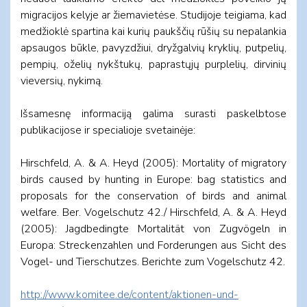
migracijos kelyje ar žiemavietėse. Studijoje teigiama, kad
medžioklė spartina kai kurių paukščių rūšių su nepalankia
apsaugos būkle, pavyzdžiui, dryžgalvių kryklių, putpelių,
pempių, oželių nykštukų, paprastųjų purplelių, dirvinių
vieversių, nykimą.
Išsamesnę informaciją galima surasti paskelbtose
publikacijose ir specialioje svetainėje:
Hirschfeld, A. & A. Heyd (2005): Mortality of migratory
birds caused by hunting in Europe: bag statistics and
proposals for the conservation of birds and animal
welfare. Ber. Vogelschutz 42./ Hirschfeld, A. & A. Heyd
(2005): Jagdbedingte Mortalität von Zugvögeln in
Europa: Streckenzahlen und Forderungen aus Sicht des
Vogel- und Tierschutzes. Berichte zum Vogelschutz 42.
http://www.komitee.de/content/aktionen-und-