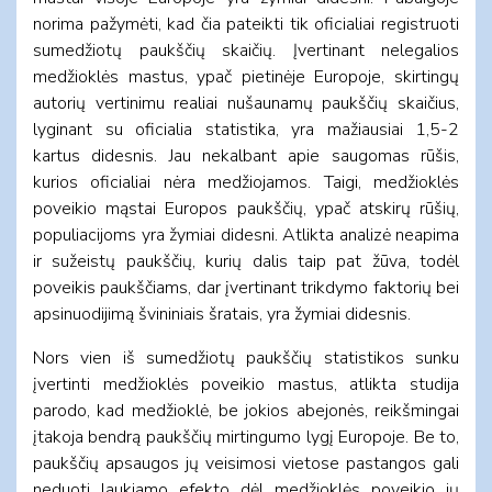
norima pažymėti, kad čia pateikti tik oficialiai registruoti
sumedžiotų paukščių skaičių. Įvertinant nelegalios
medžioklės mastus, ypač pietinėje Europoje, skirtingų
autorių vertinimu realiai nušaunamų paukščių skaičius,
lyginant su oficialia statistika, yra mažiausiai 1,5-2
kartus didesnis. Jau nekalbant apie saugomas rūšis,
kurios oficialiai nėra medžiojamos. Taigi, medžioklės
poveikio mąstai Europos paukščių, ypač atskirų rūšių,
populiacijoms yra žymiai didesni. Atlikta analizė neapima
ir sužeistų paukščių, kurių dalis taip pat žūva, todėl
poveikis paukščiams, dar įvertinant trikdymo faktorių bei
apsinuodijimą švininiais šratais, yra žymiai didesnis.
Nors vien iš sumedžiotų paukščių statistikos sunku
įvertinti medžioklės poveikio mastus, atlikta studija
parodo, kad medžioklė, be jokios abejonės, reikšmingai
įtakoja bendrą paukščių mirtingumo lygį Europoje. Be to,
paukščių apsaugos jų veisimosi vietose pastangos gali
neduoti laukiamo efekto dėl medžioklės poveikio jų