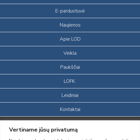
E-parduotuvė
Naujienos
Apie LOD
Veikla
Paukščiai
LOFK
Leidiniai
Kontaktai
Portalas sukurtas įgyvendinant Lietuvos Respublikos, Europos
Vertiname jūsų privatumą
ekonominės erdvės ir Norvegijos finansinių mechanizmų iš dalies
finansuojamą paprojektį