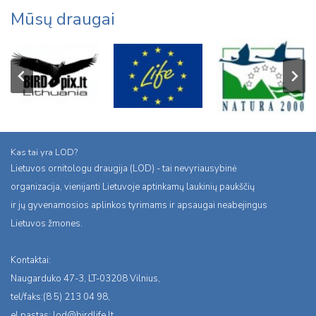
Mūsų draugai
Kas tai yra LOD?
Lietuvos ornitologu draugija (LOD) - tai nevyriausybinė
organizacija, vienijanti Lietuvoje aptinkamų laukinių paukščių
ir jų gyvenamosios aplinkos tyrimams ir apsaugai neabejingus
Lietuvos žmones.
Kontaktai:
Naugarduko 47-3, LT-03208 Vilnius,
tel/faks:(8 5) 213 04 98,
el.pastas:
lod@birdlife.lt