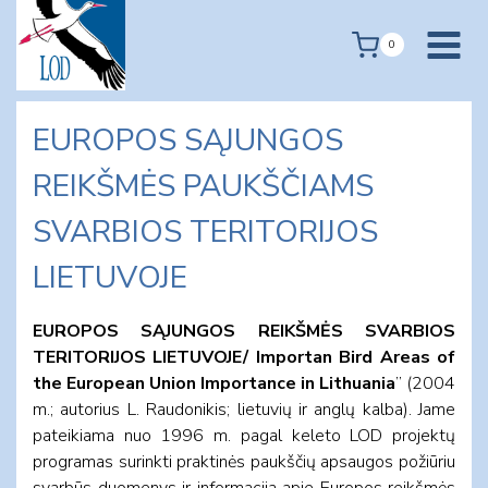
Skip
to
0
content
EUROPOS SĄJUNGOS
REIKŠMĖS PAUKŠČIAMS
SVARBIOS TERITORIJOS
LIETUVOJE
EUROPOS SĄJUNGOS REIKŠMĖS SVARBIOS
TERITORIJOS LIETUVOJE/ Importan Bird Areas of
the European Union Importance in Lithuania
” (2004
m.; autorius L. Raudonikis; lietuvių ir anglų kalba). Jame
pateikiama nuo 1996 m. pagal keleto LOD projektų
programas surinkti praktinės paukščių apsaugos požiūriu
svarbūs duomenys ir informacija apie Europos reikšmės