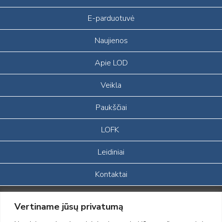
E-parduotuvė
Naujienos
Apie LOD
Veikla
Paukščiai
LOFK
Leidiniai
Kontaktai
Portalas sukurtas įgyvendinant Lietuvos Respublikos, Europos
Vertiname jūsų privatumą
ekonominės erdvės ir Norvegijos finansinių mechanizmų iš dalies
finansuojamą paprojektį