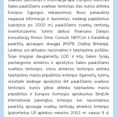
šalies paukščiams svarbias teritorijas (tas, kurios atitinka
Europos Sąjungos reikalavimus). Buvo panaudota
naujausia informacija ir duomenys, kadangi papildomus
(vykdytus po 2000 m.) paukščiams svarbių teritorijų
inventorizavimo, tyrimo darbus finansavo Danijos
konsultacijų firmos Ornis Consult, NEPCon ir Karališkoji
paukščių apsaugos draugija (RSPB, Didžioji Britanija).
Leidinys yra aktualus nacionaliniu ir tarptautiniu požiūriu.
Šioje knygoje daugiamečių LOD ir kitų šalies tyrėjų
pastangomis atrinktos ir aprašytos šalies paukščiams
svarbios teritorijos. Visos atrinktos teritorijos atitinka
tarptautiniu mastu pripažintus kriterijus. Ilgamečių tyrimų
rezultate leidinyje aprašytos 84 paukščiams svarbios
teritorijos, kurios pilnai atitinka tarptautiniu mastu
pripažintus ir Europos Komisijos aprobuotus BirdLife
International parengtus kriterijus bei nacionalinius
paukščių apsaugai svarbių teritorijų atrankos kriterijus
(patvirtintus LR aplinkos ministro 2001 m. sausio 9 d.