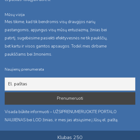
Mūsų vizija
Mes tikime, kad tik bendromis visų draugijos narių
pastangomis, apjungus visų mūsų entuziazmą, žinias bei
patirtį, sugebėsime pasiekti efektyvesnės ne tik paukščių,
bet kartu ir visos gamtos apsaugos. Todėl mes dirbame
paukščiams bei žmonėms.
Naujienų prenumerata
Visada būkite informuoti – UŽSIPRENUMERUOKITE PORTALO
NAUJIENAS bei LOD žinias, ir mes jas atsiųsime į Jūsų el. paštą.
Klubas 250