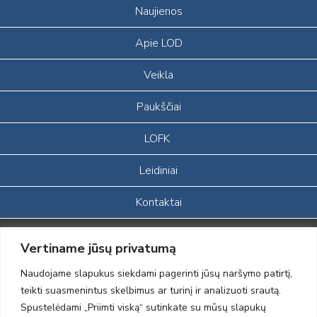
Naujienos
Apie LOD
Veikla
Paukščiai
LOFK
Leidiniai
Kontaktai
Portalas sukurtas įgyvendinant Lietuvos Respublikos, Europos
Vertiname jūsų privatumą
ekonominės erdvės ir Norvegijos finansinių mechanizmų iš dalies
finansuojamą paprojektį
Naudojame slapukus siekdami pagerinti jūsų naršymo patirtį,
„LOD visuomeninės /gamtosauginės veiklos sustiprinimas ir įvaizdžio
teikti suasmenintus skelbimus ar turinį ir analizuoti srautą.
formavimas įtraukiant visuomenę į aplinkosauginių tyrimų veiklą“
Spustelėdami „Priimti viską“ sutinkate su mūsų slapukų
(paprojekčio