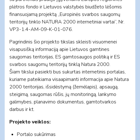
plėtros fondo ir Lietuvos valstybės biudžeto lėšomis
finansuojamą projektą „Europinės svarbos saugomų
teritorijų tinklo NATURA 2000 internetiniai vartai”, Nr.
VP3-1.4-AM-09-K-01-076.
Pagrindinis šio projekto tikslas skleisti visuomenei
visapusišką informaciją apie Lietuvos gamtines
saugomas teritorijas, ES gamtosaugos politiką ir ES
svarbos saugomų teritorijų tinklą Natura 2000.
Šiam tikslui pasiekti bus sukurtas internetinis portalas,
kuriame pateikiama visaapimanti informacija apie Natura
2000 teritorijas, išsidėstymą (žemėlapis), apsaugą,
steigimą, saugomas rūšis, jų monitoringą, lankymo
galimybes, planavimo dokumentus, gamtotvarkos
darbus ir kt.
Projekto veiklos:
Portalo sukūrimas