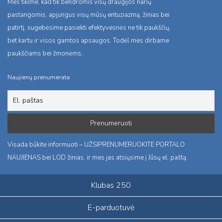
Mes tikime, kad tik bendromis visų draugijos narių
pastangomis, apjungus visų mūsų entuziazmą, žinias bei
patirtį, sugebėsime pasiekti efektyvesnės ne tik paukščių,
bet kartu ir visos gamtos apsaugos. Todėl mes dirbame
paukščiams bei žmonėms.
Naujienų prenumerata
Visada būkite informuoti – UŽSIPRENUMERUOKITE PORTALO
NAUJIENAS bei LOD žinias, ir mes jas atsiųsime į Jūsų el. paštą.
Klubas 250
E-parduotuvė