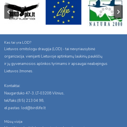
Kas tai yra LOD?
Lietuvos ornitologu draugija (LOD) - tai nevyriausybinė
organizacija, vienijanti Lietuvoje aptinkamų laukinių paukščių
ir jų gyvenamosios aplinkos tyrimams ir apsaugai neabejingus
Lietuvos žmones.
Kontaktai:
Naugarduko 47-3, LT-03208 Vilnius,
tel/faks:(8 5) 213 04 98,
el.pastas:
lod@birdlife.lt
Mūsų vizija