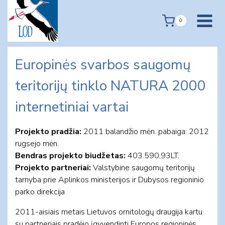
Skip
to
0
content
Europinės svarbos saugomų
teritorijų tinklo NATURA 2000
internetiniai vartai
Projekto pradžia:
2011 balandžio mėn. pabaiga: 2012
rugsejo mėn.
Bendras projekto biudžetas:
403.590,93LT.
Projekto partneriai:
Valstybine saugomų teritorijų
tarnyba prie Aplinkos ministerijos ir Dubysos regioninio
parko direkcija
2011-aisiais metais Lietuvos ornitologų draugija kartu
su partneriais pradėjo įgyvendinti Europos regioninės