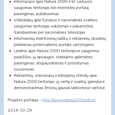
Informacijos apie Natura 2000 ir kt. Lietuvos
saugomas teritorijas bei internetinį portalą
parengimas, publikavimas
Videoklipų apie Europos ir nacionalinės svarbos
saugomas teritorijas sukūrimas ir pakartotinis
transliavimas per nacionalines televizijas
Informacinių elektroninių laiškų ir reklaminių skydelių
platinimas potencialiems portalo vartotojams
Leidinio apie Natura 2000 teritorijose saugomus
paukščius, jų apsaugos, stebėjimo galimybes
parengimas, atspausdinimas ir pristatymas
visuomenei
Reklaminių, stacionarių ir kilnojamų stendų apie
Natura 2000 teritorijas, jų vertę ir svarbą, gamyba ir
demonstravimas žmonių gausiai lankomose vietose
Projekto portalas –
http://www.natura2000info.lt/
2014-10-29