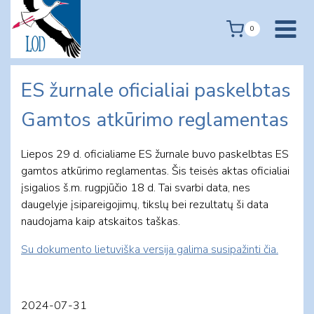
Skip
to
0
content
ES žurnale oficialiai paskelbtas
Gamtos atkūrimo reglamentas
Liepos 29 d. oficialiame ES žurnale buvo paskelbtas ES
gamtos atkūrimo reglamentas. Šis teisės aktas oficialiai
įsigalios š.m. rugpjūčio 18 d. Tai svarbi data, nes
daugelyje įsipareigojimų, tikslų bei rezultatų ši data
naudojama kaip atskaitos taškas.
Su dokumento lietuviška versija galima susipažinti čia.
2024-07-31