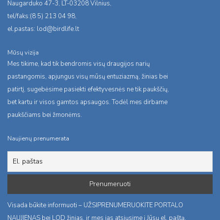
Naugarduko 47-3, LT-03208 Vilnius,
tel/faks:(8 5) 213 04 98,
el.pastas:
lod@birdlife.lt
Mūsų vizija
Mes tikime, kad tik bendromis visų draugijos narių
pastangomis, apjungus visų mūsų entuziazmą, žinias bei
patirtį, sugebėsime pasiekti efektyvesnės ne tik paukščių,
bet kartu ir visos gamtos apsaugos. Todėl mes dirbame
paukščiams bei žmonėms.
Naujienų prenumerata
Visada būkite informuoti – UŽSIPRENUMERUOKITE PORTALO
NAUJIENAS bei LOD žinias, ir mes jas atsiųsime į Jūsų el. paštą.