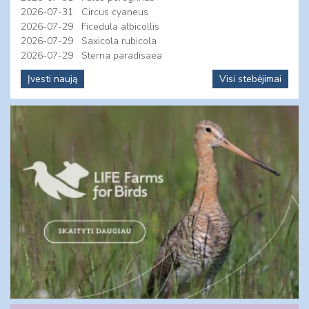
2026-07-31
Circus cyaneus
2026-07-29
Ficedula albicollis
2026-07-29
Saxicola rubicola
2026-07-29
Sterna paradisaea
Įvesti naują
Visi stebėjimai