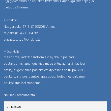
ir jų gyvenamosios aplinkos tyrimams ir apsaugai neabejingus
Lietuvos žmones.
Kontaktai:
Naugarduko 47-3, LT-03208 Vilnius,
tel/faks:(8 5) 213 04 98,
el.pastas:
lod@birdlife.lt
Mūsų vizija
Mes tikime, kad tik bendromis visų draugijos narių
pastangomis, apjungus visų mūsų entuziazmą, žinias bei
patirtį, sugebėsime pasiekti efektyvesnės ne tik paukščių,
bet kartu ir visos gamtos apsaugos. Todėl mes dirbame
paukščiams bei žmonėms.
Naujienų prenumerata