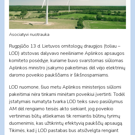
Asociatyvi nuotrauka
Rugpjūčio 13 d. Lietuvos ornitologų draugijos (toliau –
LOD) atstovas dalyvavo neeiliniame Aplinkos apsaugos
komiteto posėdyje, kuriame buvo svarstomas siūlomas
Aplinkos ministro įsakymo pakeitimas dėl vėjo elektrinių
daromo poveikio paukščiams ir šikšnosparniams.
LOD nuomone, šiuo metu Aplinkos ministerijos siūlomi
pakeitimai nėra tinkami minėtam poveikiui įvertinti. Todėl
įstatymais numatyta tvarka LOD teiks savo pasiūlymus
AM dėl rengiamo teisės akto siekiant, jog poveikio
vertinimas būtų atliekamas tik remiantis būtinų tyrimų
duomenimis, kas užtikrintų efektyvią paukščių apsaugą.
Tikimės, kad į LOD pastabas bus atsižvelgta rengiant