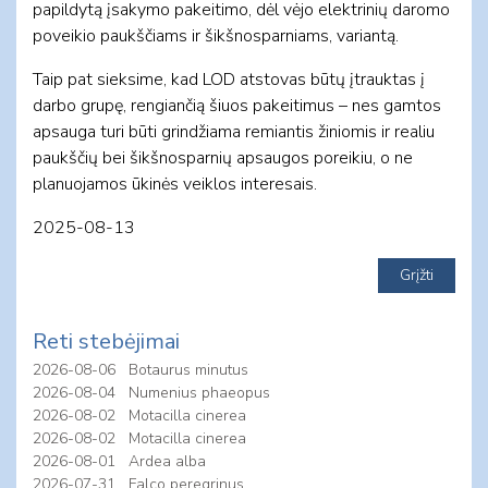
papildytą įsakymo pakeitimo, dėl vėjo elektrinių daromo
poveikio paukščiams ir šikšnosparniams, variantą.
Taip pat sieksime, kad LOD atstovas būtų įtrauktas į
darbo grupę, rengiančią šiuos pakeitimus – nes gamtos
apsauga turi būti grindžiama remiantis žiniomis ir realiu
paukščių bei šikšnosparnių apsaugos poreikiu, o ne
planuojamos ūkinės veiklos interesais.
2025-08-13
Reti stebėjimai
2026-08-06
Botaurus minutus
2026-08-04
Numenius phaeopus
2026-08-02
Motacilla cinerea
2026-08-02
Motacilla cinerea
2026-08-01
Ardea alba
2026-07-31
Falco peregrinus