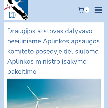
Skip
to
0
content
Draugijos atstovas dalyvavo
neeiliniame Aplinkos apsaugos
komiteto posėdyje dėl siūlomo
Aplinkos ministro įsakymo
pakeitimo