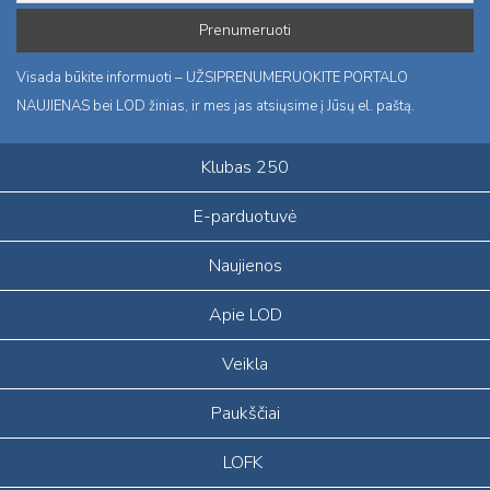
Visada būkite informuoti – UŽSIPRENUMERUOKITE PORTALO
NAUJIENAS bei LOD žinias, ir mes jas atsiųsime į Jūsų el. paštą.
Klubas 250
E-parduotuvė
Naujienos
Apie LOD
Veikla
Paukščiai
LOFK