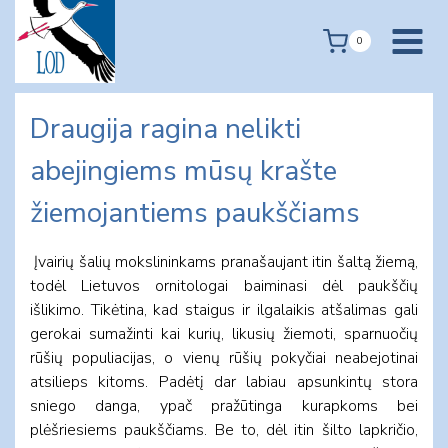
Skip
to
0
content
Draugija ragina nelikti
abejingiems mūsų krašte
žiemojantiems paukščiams
Įvairių šalių mokslininkams pranašaujant itin šaltą žiemą,
todėl Lietuvos ornitologai baiminasi dėl paukščių
išlikimo. Tikėtina, kad staigus ir ilgalaikis atšalimas gali
gerokai sumažinti kai kurių, likusių žiemoti, sparnuočių
rūšių populiacijas, o vienų rūšių pokyčiai neabejotinai
atsilieps kitoms. Padėtį dar labiau apsunkintų stora
sniego danga, ypač pražūtinga kurapkoms bei
plėšriesiems paukščiams. Be to, dėl itin šilto lapkričio,