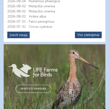
2026-08-04
Numenius phaeopus
2026-08-02
Motacilla cinerea
2026-08-02
Motacilla cinerea
2026-08-01
Ardea alba
2026-07-31
Falco peregrinus
2026-07-31
Circus cyaneus
Įvesti naują
Visi stebėjimai