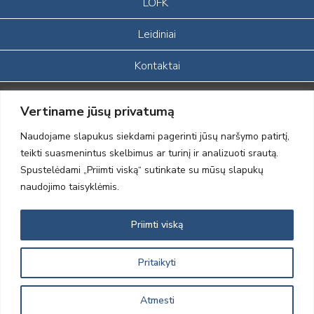
LOFK
Leidiniai
Kontaktai
Portalas sukurtas įgyvendinant Lietuvos Respublikos, Europos
Vertiname jūsų privatumą
ekonominės erdvės ir Norvegijos finansinių mechanizmų iš dalies
finansuojamą paprojektį
Naudojame slapukus siekdami pagerinti jūsų naršymo patirtį,
„LOD visuomeninės /gamtosauginės veiklos sustiprinimas ir įvaizdžio
teikti suasmenintus skelbimus ar turinį ir analizuoti srautą.
formavimas įtraukiant visuomenę į aplinkosauginių tyrimų veiklą“
Spustelėdami „Priimti viską“ sutinkate su mūsų slapukų
(paprojekčio
įgyvendinimo sutarties numeris 2004-LT0008-NVO-1EEE/NOR-02-
naudojimo taisyklėmis.
059)
Priimti viską
2012 © Lietuvos Ornitologų Draugija © 2014, Visos teisės saugomos
Pritaikyti
Atmesti
Sprendimas:
Electronic Solutions for Business