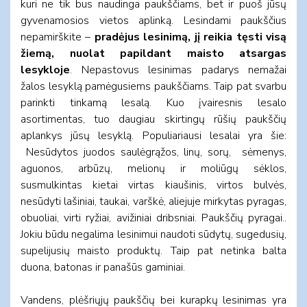
kuri ne tik bus naudinga paukščiams, bet ir puoš jūsų
gyvenamosios vietos aplinką. Lesindami paukščius
nepamirškite –
pradėjus lesinimą, jį reikia tęsti visą
žiemą, nuolat papildant maisto atsargas
lesykloje
. Nepastovus lesinimas padarys nemažai
žalos lesyklą pamėgusiems paukščiams. Taip pat svarbu
parinkti tinkamą lesalą. Kuo įvairesnis lesalo
asortimentas, tuo daugiau skirtingų rūšių paukščių
aplankys jūsų lesyklą. Populiariausi lesalai yra šie:
Nesūdytos juodos saulėgrąžos, linų, sorų, sėmenys,
aguonos, arbūzų, melionų ir moliūgų sėklos,
susmulkintas kietai virtas kiaušinis, virtos bulvės,
nesūdyti lašiniai, taukai, varškė, aliejuje mirkytas pyragas,
obuoliai, virti ryžiai, avižiniai dribsniai. Paukščių pyragai..
Jokiu būdu negalima lesinimui naudoti sūdytų, sugedusių,
supelijusių maisto produktų. Taip pat netinka balta
duona, batonas ir panašūs gaminiai.
Vandens, plėšriųjų paukščių bei kurapkų lesinimas yra