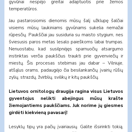
gyvūnai nespėjo greitai adaptuotis prie žemos
temperatūros.
Jau pastarosiomis dienomis mūsų šalį užklupę šalčiai
visiems mūsų laukiniams gyvūnams sukelia nemažai
rūpesčių. Paukščiai jau susiduria su maisto stygium, nes
šviesusis paros metas lesalo paieškoms labai trumpas.
Nenuostabu, kad susilpnėjęs sparnuočių atsargumo
instinktas verčia paukščius traukti prie gyvenviečių ir
miestų. Šis procesas stebimas jau dabar – Vilniuje,
atšąlus orams, padaugėjo čia besilankančių įvairių rūšių
zylių, strazdų, žvirblių, svilikų ir kitų paukščių.
Lietuvos ornitologų draugija ragina visus Lietuvos
gyventojus nelikti abejingus mūsų krašte
žiemojantiems paukščiams. Juk norime jų giesmes
girdėti kiekvieną pavasarį!
Lesyklų tipų yra pačių įvairiausių. Galite išsirinkti tokią,