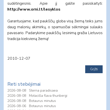
sudėtingesnis. Apie jį galite pasiskaityti:
http://www.orni.lt/lesyklos
Garantuojame, kad paukščių globa visą žiemą teiks jums
daug malonių akimirkų, o sparnuočiai sėkmingai sulauks
pavasario. Padarykime paukščių lesinimą gražia Lietuvos
tradicija kiekvieną žiemą!
2010-12-07
Reti stebėjimai
2026-08-08
Sterna paradisaea
2026-08-08
Motacilla flava thunbergi
2026-08-08
Botaurus minutus
2026-08-06
Botaurus minutus