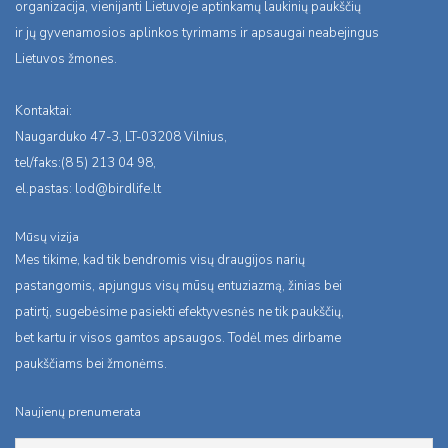
organizacija, vienijanti Lietuvoje aptinkamų laukinių paukščių
ir jų gyvenamosios aplinkos tyrimams ir apsaugai neabejingus
Lietuvos žmones.
Kontaktai:
Naugarduko 47-3, LT-03208 Vilnius,
tel/faks:(8 5) 213 04 98,
el.pastas:
lod@birdlife.lt
Mūsų vizija
Mes tikime, kad tik bendromis visų draugijos narių
pastangomis, apjungus visų mūsų entuziazmą, žinias bei
patirtį, sugebėsime pasiekti efektyvesnės ne tik paukščių,
bet kartu ir visos gamtos apsaugos. Todėl mes dirbame
paukščiams bei žmonėms.
Naujienų prenumerata