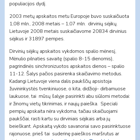
populiacijos dydį.
2003 metų apskaitos metu Europoje buvo suskaičiuota
1,08 mln., 2008 metais – 1,07 mln. dirvinių sėjikų.
Lietuvoje 2008 metais suskaičiavome 20834 dirvinius
sėjikus ir 31897 pempes.
Dirvinių sėjikų apskaitos vykdomos spalio mėnesį,
Mėnulio pilnaties savaitę (spalio 8-15 dienomis),
pagrindinės sinchronizuotos apskaitos dienos – spalio
11-12. Šalys pačios pasirenka skaičiavimo metodus.
Kadangi Lietuvoje viena dalis paukščių apsistoja
žuvininkystės tvenkiniuose, o kita, didžioji- dirbamuose
laukuose, tai mūsų šalyje pasirinkti abu siūlomi metodai:
ir žinomų vietų tikrinimas, ir naujų paieška. Speciali
pempių apskaita nėra vykdoma, tačiau skaičiuojami
paukščiai, rasti kartu su dirviniais sėjikais arba jų
beieškant. Apskaitą vykdo savanoriai savo pasirinktuose
rajonuose, prieš tai suderinę paieškos maršrutus ar