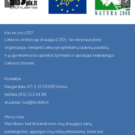
Kas tai yra LOD?
Lietuvos ornitologu draugija (LOD) - tai nevyriausybinė
organizacija, vienijanti Lietuvoje aptinkamų laukinių paukščių
ir jų gyvenamosios aplinkos tyrimams ir apsaugai neabejingus
Lietuvos žmones.
Kontaktai:
Naugarduko 47-3, LT-03208 Vilnius,
tel/faks:(8 5) 213 04 98,
el.pastas:
lod@birdlife.lt
Mūsų vizija
Mes tikime, kad tik bendromis visų draugijos narių
pastangomis, apjungus visų mūsų entuziazmą, žinias bei