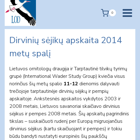
Skip
to
0
content
Dirvinių sėjikų apskaita 2014
metų spalį
Lietuvos ornitologų draugija ir Tarptautinė tilvikų tyrimų
grupė (International Wader Study Group) kviečia visus
norinčius šių metų spalio
11-12
dienomis dalyvauti
trečiojoje tarptautinėje dirvinių sėjikų ir pempių
apskaitoje. Ankstesnės apskaitos vykdytos 2003 ir
2008 metais, Lietuvos savanoriai skaičiavo dirvinius
sėjikus ir pempes 2008 metais. Šių apskaitų pagrindinis
tikslas – suskaičiuoti rudenį per Europą migruojančius
dirvinius sėjikus (kartu skaičiuojant ir pempes) ir tokiu
būdu bandyti nustatyti europinės šių paukščių