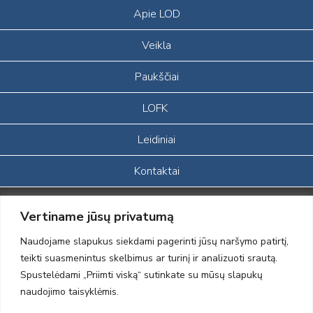
Apie LOD
Veikla
Paukščiai
LOFK
Leidiniai
Kontaktai
Portalas sukurtas įgyvendinant Lietuvos Respublikos, Europos
Vertiname jūsų privatumą
ekonominės erdvės ir Norvegijos finansinių mechanizmų iš dalies
finansuojamą paprojektį
Naudojame slapukus siekdami pagerinti jūsų naršymo patirtį,
„LOD visuomeninės /gamtosauginės veiklos sustiprinimas ir įvaizdžio
teikti suasmenintus skelbimus ar turinį ir analizuoti srautą.
formavimas įtraukiant visuomenę į aplinkosauginių tyrimų veiklą“
Spustelėdami „Priimti viską“ sutinkate su mūsų slapukų
(paprojekčio
įgyvendinimo sutarties numeris 2004-LT0008-NVO-1EEE/NOR-02-
naudojimo taisyklėmis.
059)