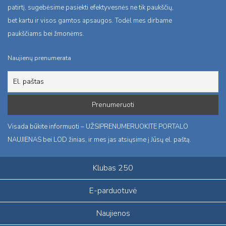
patirtį, sugebėsime pasiekti efektyvesnės ne tik paukščių,
bet kartu ir visos gamtos apsaugos. Todėl mes dirbame
paukščiams bei žmonėms.
Naujienų prenumerata
Visada būkite informuoti – UŽSIPRENUMERUOKITE PORTALO
NAUJIENAS bei LOD žinias, ir mes jas atsiųsime į Jūsų el. paštą.
Klubas 250
E-parduotuvė
Naujienos