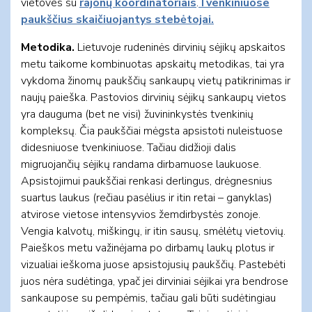
vietoves su
rajonų koordinatoriais
.
Tvenkiniuose
paukščius skaičiuojantys stebėtojai.
Metodika.
Lietuvoje rudeninės dirvinių sėjikų apskaitos
metu taikome kombinuotas apskaitų metodikas, tai yra
vykdoma žinomų paukščių sankaupų vietų patikrinimas ir
naujų paieška. Pastovios dirvinių sėjikų sankaupų vietos
yra dauguma (bet ne visi) žuvininkystės tvenkinių
kompleksų. Čia paukščiai mėgsta apsistoti nuleistuose
didesniuose tvenkiniuose. Tačiau didžioji dalis
migruojančių sėjikų randama dirbamuose laukuose.
Apsistojimui paukščiai renkasi derlingus, drėgnesnius
suartus laukus (rečiau pasėlius ir itin retai – ganyklas)
atvirose vietose intensyvios žemdirbystės zonoje.
Vengia kalvotų, miškingų, ir itin sausų, smėlėtų vietovių.
Paieškos metu važinėjama po dirbamų laukų plotus ir
vizualiai ieškoma juose apsistojusių paukščių. Pastebėti
juos nėra sudėtinga, ypač jei dirviniai sėjikai yra bendrose
sankaupose su pempėmis, tačiau gali būti sudėtingiau