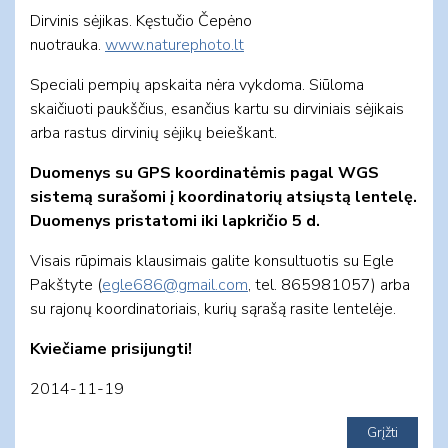
Dirvinis sėjikas. Kęstučio Čepėno
nuotrauka.
www.naturephoto.lt
Speciali pempių apskaita nėra vykdoma. Siūloma
skaičiuoti paukščius, esančius kartu su dirviniais sėjikais
arba rastus dirvinių sėjikų beieškant.
Duomenys su GPS koordinatėmis pagal WGS
sistemą surašomi į koordinatorių atsiųstą lentelę.
Duomenys pristatomi iki lapkričio 5 d.
Visais rūpimais klausimais galite konsultuotis su Egle
Pakštyte (
egle686@gmail.com
, tel. 865981057) arba
su rajonų koordinatoriais, kurių sąrašą rasite lentelėje.
Kviečiame prisijungti!
2014-11-19