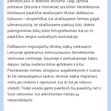
pamatyti juos iš didesnio atstumo. Taigi, optiniai
prietaisai (žiūronai ir monokliai) yra būtini. Nedideliuose
būreliuose paukščiai skaičiuojami tiksliai, dideliuose
būriuose – ekspertiškai, kai skaičiuojame šimtais pagal
užimamą plotą. Jei skaičiuojame pakilusį būrį, didelis
palengvinimas būtų būrio fotografavimas, kai po to
paukščius lengva suskaičiuoti nuotraukoje.
Didžiausios migruojančių dirvinių sėjikų sankaupos
Lietuvoje aptinkamos intensyviausios žemdirbystės
vietovėse centrinėje, šiaurinėje ir pietvakarinėje šalies
dalyse, tačiau mažesni būriai aptinkami ir kitur.
Pastaraisiais metais, atsigavus augalininkystei ir suarus
iki tol nenaudojamus laukus, dirviniai sėjikai migracijos
metu jau stebimi ir rajonuose, kur iki tol jie nebuvo
stebėti. Todėl visada galite paieškoti šių paukščių net ir
tose vietovėse, kur ankstesniais metais jų
nepastebėjote.