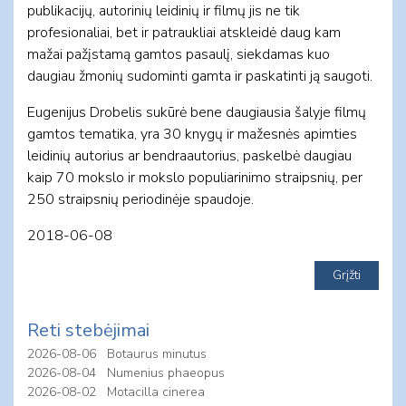
publikacijų, autorinių leidinių ir filmų jis ne tik
profesionaliai, bet ir patraukliai atskleidė daug kam
mažai pažįstamą gamtos pasaulį, siekdamas kuo
daugiau žmonių sudominti gamta ir paskatinti ją saugoti.
Eugenijus Drobelis sukūrė bene daugiausia šalyje filmų
gamtos tematika, yra 30 knygų ir mažesnės apimties
leidinių autorius ar bendraautorius, paskelbė daugiau
kaip 70 mokslo ir mokslo populiarinimo straipsnių, per
250 straipsnių periodinėje spaudoje.
2018-06-08
Reti stebėjimai
2026-08-06
Botaurus minutus
2026-08-04
Numenius phaeopus
2026-08-02
Motacilla cinerea