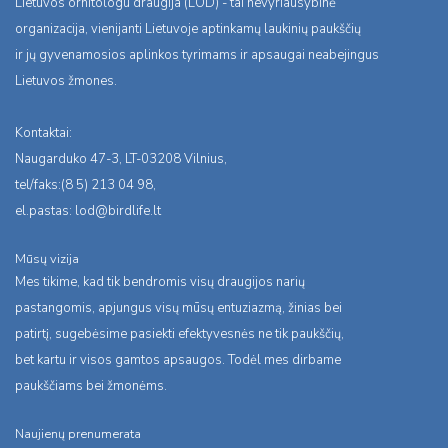
Lietuvos ornitologu draugija (LOD) - tai nevyriausybinė
organizacija, vienijanti Lietuvoje aptinkamų laukinių paukščių
ir jų gyvenamosios aplinkos tyrimams ir apsaugai neabejingus
Lietuvos žmones.
Kontaktai:
Naugarduko 47-3, LT-03208 Vilnius,
tel/faks:(8 5) 213 04 98,
el.pastas:
lod@birdlife.lt
Mūsų vizija
Mes tikime, kad tik bendromis visų draugijos narių
pastangomis, apjungus visų mūsų entuziazmą, žinias bei
patirtį, sugebėsime pasiekti efektyvesnės ne tik paukščių,
bet kartu ir visos gamtos apsaugos. Todėl mes dirbame
paukščiams bei žmonėms.
Naujienų prenumerata