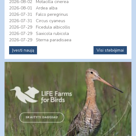
2026-08-02
Motacilla cinerea
2026-08-01
Ardea alba
2026-07-31
Falco peregrinus
2026-07-31
Circus cyaneus
2026-07-29
Ficedula albicollis
2026-07-29
Saxicola rubicola
2026-07-29
Sterna paradisaea
Įvesti naują
Visi stebėjimai