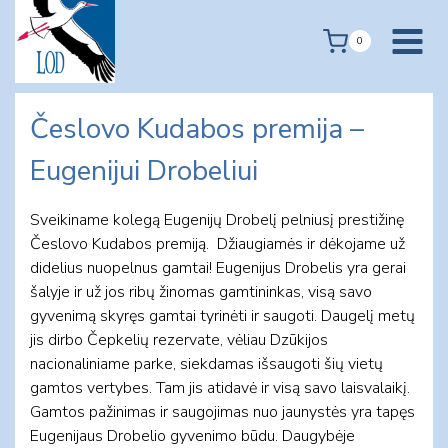
Skip
to
0
content
Česlovo Kudabos premija –
Eugenijui Drobeliui
Sveikiname kolegą Eugenijų Drobelį pelniusį prestižinę
Česlovo Kudabos premiją. Džiaugiamės ir dėkojame už
didelius nuopelnus gamtai! Eugenijus Drobelis yra gerai
šalyje ir už jos ribų žinomas gamtininkas, visą savo
gyvenimą skyręs gamtai tyrinėti ir saugoti. Daugelį metų
jis dirbo Čepkelių rezervate, vėliau Dzūkijos
nacionaliniame parke, siekdamas išsaugoti šių vietų
gamtos vertybes. Tam jis atidavė ir visą savo laisvalaikį.
Gamtos pažinimas ir saugojimas nuo jaunystės yra tapęs
Eugenijaus Drobelio gyvenimo būdu. Daugybėje