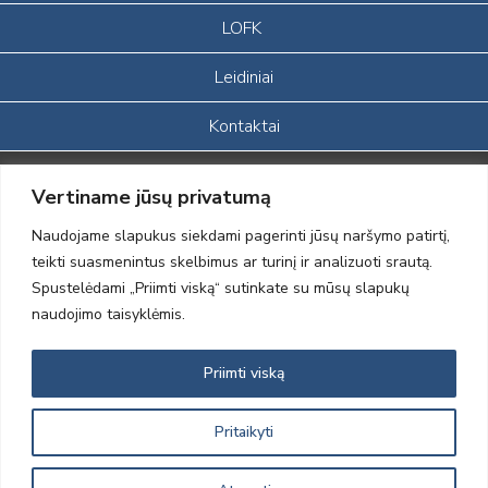
LOFK
Leidiniai
Kontaktai
Portalas sukurtas įgyvendinant Lietuvos Respublikos, Europos
Vertiname jūsų privatumą
ekonominės erdvės ir Norvegijos finansinių mechanizmų iš dalies
finansuojamą paprojektį
Naudojame slapukus siekdami pagerinti jūsų naršymo patirtį,
„LOD visuomeninės /gamtosauginės veiklos sustiprinimas ir įvaizdžio
teikti suasmenintus skelbimus ar turinį ir analizuoti srautą.
formavimas įtraukiant visuomenę į aplinkosauginių tyrimų veiklą“
Spustelėdami „Priimti viską“ sutinkate su mūsų slapukų
(paprojekčio
įgyvendinimo sutarties numeris 2004-LT0008-NVO-1EEE/NOR-02-
naudojimo taisyklėmis.
059)
Priimti viską
2012 © Lietuvos Ornitologų Draugija © 2014, Visos teisės saugomos
Pritaikyti