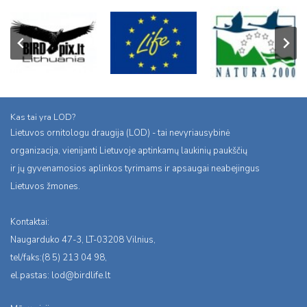
Kas tai yra LOD?
Lietuvos ornitologu draugija (LOD) - tai nevyriausybinė
organizacija, vienijanti Lietuvoje aptinkamų laukinių paukščių
ir jų gyvenamosios aplinkos tyrimams ir apsaugai neabejingus
Lietuvos žmones.
Kontaktai:
Naugarduko 47-3, LT-03208 Vilnius,
tel/faks:(8 5) 213 04 98,
el.pastas:
lod@birdlife.lt