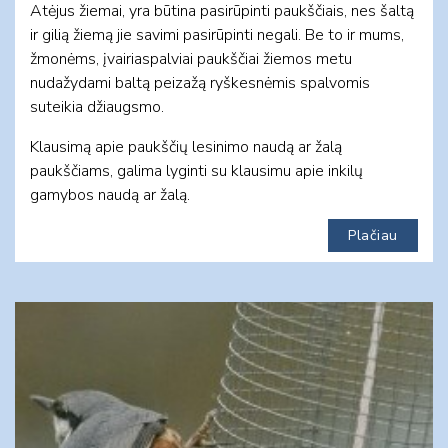
Atėjus žiemai, yra būtina pasirūpinti paukščiais, nes šaltą
ir gilią žiemą jie savimi pasirūpinti negali. Be to ir mums,
žmonėms, įvairiaspalviai paukščiai žiemos metu
nudažydami baltą peizažą ryškesnėmis spalvomis
suteikia džiaugsmo.
Klausimą apie paukščių lesinimo naudą ar žalą
paukščiams, galima lyginti su klausimu apie inkilų
gamybos naudą ar žalą.
Plačiau