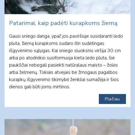
Patarimai, kaip padėti kurapkoms žiemą
Gausi sniego danga, ypač jos paviršiuje susidaranti ledo
pluta, žiemą kurapkoms sudaro itin sudėtingas
išgyvenimo sąlygas. Kai sniego sluoksnis viršija 30 cm
arba po atodrėkio susiformuoja kieta ledo pluta, šie
paukščiai nebegali pasiekti natūralaus maisto – žolės
arba želmenų. Tokiais atvejais be žmogaus pagalbos
kurapkų išgyvenimo tikimybė ženkliai sumažėja ir šios
dienos gali būti joms mirtinos.
Plačiau