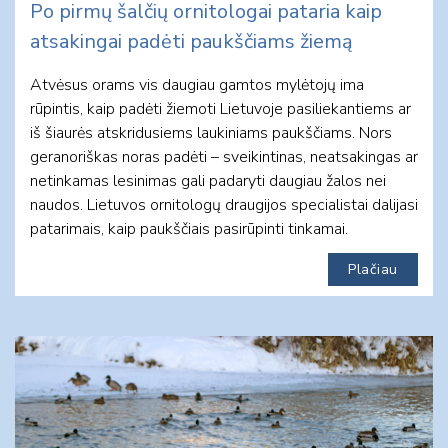
Po pirmų šalčių ornitologai pataria kaip
atsakingai padėti paukščiams žiemą
Atvėsus orams vis daugiau gamtos mylėtojų ima
rūpintis, kaip padėti žiemoti Lietuvoje pasiliekantiems ar
iš šiaurės atskridusiems laukiniams paukščiams. Nors
geranoriškas noras padėti – sveikintinas, neatsakingas ar
netinkamas lesinimas gali padaryti daugiau žalos nei
naudos. Lietuvos ornitologų draugijos specialistai dalijasi
patarimais, kaip paukščiais pasirūpinti tinkamai.
Plačiau