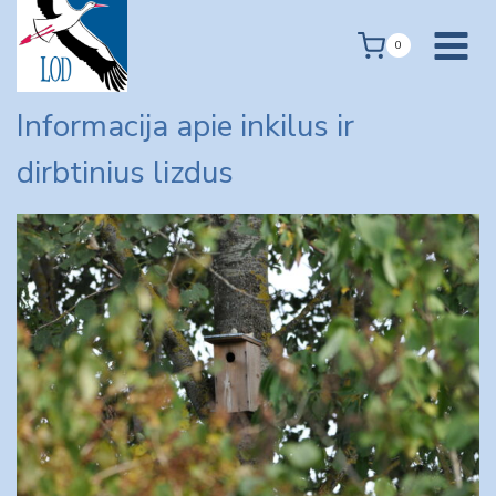
Skip
to
0
content
Informacija apie inkilus ir
dirbtinius lizdus