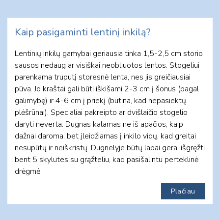
Kaip pasigaminti lentinį inkilą?
Lentinių inkilų gamybai geriausia tinka 1,5-2,5 cm storio
sausos nedaug ar visiškai neobliuotos lentos. Stogeliui
parenkama truputį storesnė lenta, nes jis greičiausiai
pūva. Jo kraštai gali būti iškišami 2-3 cm į šonus (pagal
galimybę) ir 4-6 cm į priekį (būtina, kad nepasiektų
plėšrūnai). Specialiai pakreipto ar dvišlaičio stogelio
daryti neverta. Dugnas kalamas ne iš apačios, kaip
dažnai daroma, bet įleidžiamas į inkilo vidų, kad greitai
nesupūtų ir neiškristų. Dugnelyje būtų labai gerai išgręžti
bent 5 skylutes su grąžteliu, kad pasišalintu perteklinė
drėgmė.
Plačiau