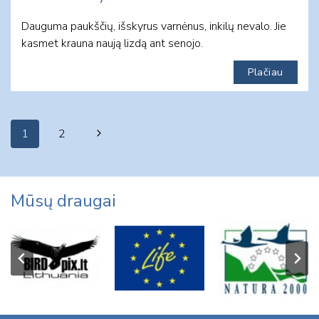
Dauguma paukščių, išskyrus varnėnus, inkilų nevalo. Jie
kasmet krauna naują lizdą ant senojo.
Plačiau
Page
Next
1
2
navigation
Page
Mūsų draugai