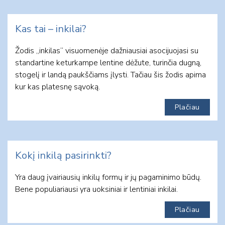
Kas tai – inkilai?
Žodis „inkilas“ visuomenėje dažniausiai asocijuojasi su
standartine keturkampe lentine dėžute, turinčia dugną,
stogelį ir landą paukščiams įlysti. Tačiau šis žodis apima
kur kas platesnę sąvoką.
Plačiau
Kokį inkilą pasirinkti?
Yra daug įvairiausių inkilų formų ir jų pagaminimo būdų.
Bene populiariausi yra uoksiniai ir lentiniai inkilai.
Plačiau