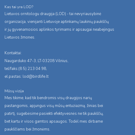
Kas tai yra LOD?
Lietuvos ornitologu draugija (LOD) - tai nevyriausybinė
organizacija, vienijanti Lietuvoje aptinkamų laukinių paukščių
ir jų gyvenamosios aplinkos tyrimams ir apsaugai neabejingus
Lietuvos žmones.
Kontaktai:
Naugarduko 47-3, LT-03208 Vilnius,
tel/faks:(8 5) 213 04 98,
el.pastas:
lod@birdlife.lt
Mūsų vizija
Mes tikime, kad tik bendromis visų draugijos narių
pastangomis, apjungus visų mūsų entuziazmą, žinias bei
patirtį, sugebėsime pasiekti efektyvesnės ne tik paukščių,
bet kartu ir visos gamtos apsaugos. Todėl mes dirbame
paukščiams bei žmonėms.