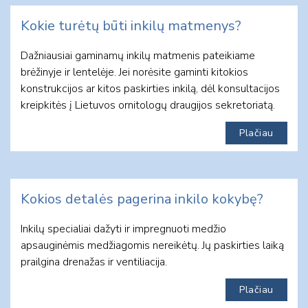
Kokie turėtų būti inkilų matmenys?
Dažniausiai gaminamų inkilų matmenis pateikiame
brėžinyje ir lentelėje. Jei norėsite gaminti kitokios
konstrukcijos ar kitos paskirties inkilą, dėl konsultacijos
kreipkitės į Lietuvos ornitologų draugijos sekretoriatą.
Plačiau
Kokios detalės pagerina inkilo kokybę?
Inkilų specialiai dažyti ir impregnuoti medžio
apsauginėmis medžiagomis nereikėtų. Jų paskirties laiką
prailgina drenažas ir ventiliacija.
Plačiau