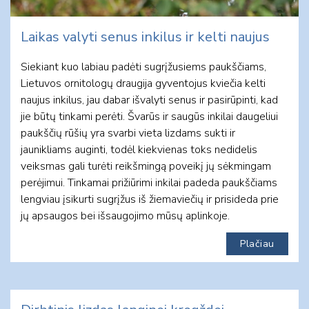
Laikas valyti senus inkilus ir kelti naujus
Siekiant kuo labiau padėti sugrįžusiems paukščiams,
Lietuvos ornitologų draugija gyventojus kviečia kelti
naujus inkilus, jau dabar išvalyti senus ir pasirūpinti, kad
jie būtų tinkami perėti. Švarūs ir saugūs inkilai daugeliui
paukščių rūšių yra svarbi vieta lizdams sukti ir
jaunikliams auginti, todėl kiekvienas toks nedidelis
veiksmas gali turėti reikšmingą poveikį jų sėkmingam
perėjimui. Tinkamai prižiūrimi inkilai padeda paukščiams
lengviau įsikurti sugrįžus iš žiemaviečių ir prisideda prie
jų apsaugos bei išsaugojimo mūsų aplinkoje.
Plačiau