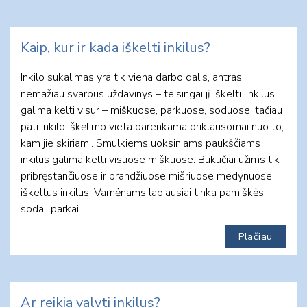
Kaip, kur ir kada iškelti inkilus?
Inkilo sukalimas yra tik viena darbo dalis, antras
nemažiau svarbus uždavinys – teisingai jį iškelti. Inkilus
galima kelti visur – miškuose, parkuose, soduose, tačiau
pati inkilo iškėlimo vieta parenkama priklausomai nuo to,
kam jie skiriami. Smulkiems uoksiniams paukščiams
inkilus galima kelti visuose miškuose. Bukučiai užims tik
pribręstančiuose ir brandžiuose mišriuose medynuose
iškeltus inkilus. Varnėnams labiausiai tinka pamiškės,
sodai, parkai.
Plačiau
Ar reikia valyti inkilus?