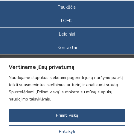
Paukščiai
LOFK
Leidiniai
Kontaktai
Portalas sukurtas įgyvendinant Lietuvos Respublikos, Europos
Vertiname jūsų privatumą
ekonominės erdvės ir Norvegijos finansinių mechanizmų iš dalies
finansuojamą paprojektį
Naudojame slapukus siekdami pagerinti jūsų naršymo patirtį,
„LOD visuomeninės /gamtosauginės veiklos sustiprinimas ir įvaizdžio
teikti suasmenintus skelbimus ar turinį ir analizuoti srautą.
formavimas įtraukiant visuomenę į aplinkosauginių tyrimų veiklą“
Spustelėdami „Priimti viską“ sutinkate su mūsų slapukų
(paprojekčio
įgyvendinimo sutarties numeris 2004-LT0008-NVO-1EEE/NOR-02-
naudojimo taisyklėmis.
059)
Priimti viską
2012 © Lietuvos Ornitologų Draugija © 2014, Visos teisės saugomos
Pritaikyti