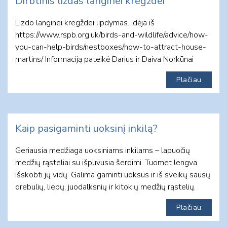
Dirbtinis lizdas langinei kregždei
Lizdo langinei kregždei lipdymas. Idėja iš
https://www.rspb.org.uk/birds-and-wildlife/advice/how-
you-can-help-birds/nestboxes/how-to-attract-house-
martins/ Informaciją pateikė Darius ir Daiva Norkūnai
Plačiau
Kaip pasigaminti uoksinį inkilą?
Geriausia medžiaga uoksiniams inkilams – lapuočių
medžių rąsteliai su išpuvusia šerdimi. Tuomet lengva
išskobti jų vidų. Galima gaminti uoksus ir iš sveikų sausų
drebulių, liepų, juodalksnių ir kitokių medžių rąstelių.
Plačiau