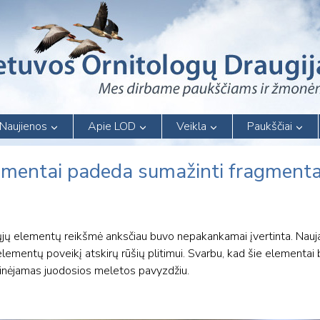
Naujienos
Apie LOD
Veikla
Paukščiai
lementai padeda sumažinti fragmenta
mųjų elementų reikšmė anksčiau buvo nepakankamai įvertinta. Nauj
lementų poveikį atskirų rūšių plitimui. Svarbu, kad šie elementa
rinėjamas juodosios meletos pavyzdžiu.