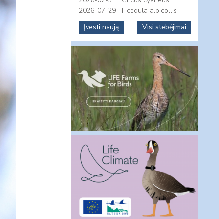
2026-07-31
Circus cyaneus
2026-07-29
Ficedula albicollis
Įvesti naują
Visi stebėjimai