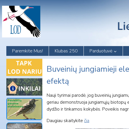
Skip
to
content
Paremkite Mus!
Klubas 250
Parduotuvė
Buveinių jungiamieji e
efektą
Nauji tyrimai parodė, jog buveinių jungia
geriau demonstruoja jungiamųjų biotopų e
dydžio ir tinkamos kokybės. Poveikis nag
Daugiau skaitykite
čia