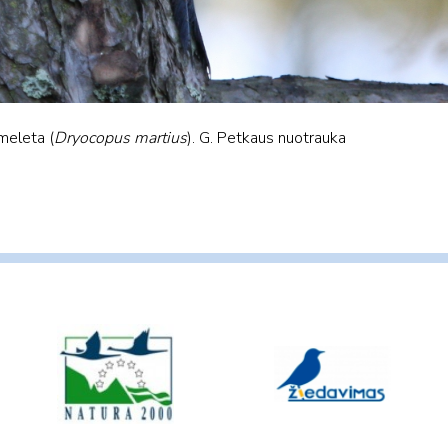
 meleta (
Dryocopus martius
). G. Petkaus nuotrauka