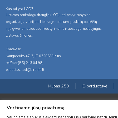
Kas tai yra LOD?
Lietuvos ornitologu draugija (LOD) - tai nevyriausybinė
organizacija, vienijanti Lietuvoje aptinkamų laukinių paukščių
ir jų gyvenamosios aplinkos tyrimams ir apsaugai neabejingus
Lietuvos žmones.
Kontaktai:
Naugarduko 47-3, LT-03208 Vilnius,
tel/faks:(8 5) 213 04 98,
el.pastas:
lod@birdlife.lt
Klubas 250
E-parduotuvė
Portalas sukurtas įgyvendinant Lietuvos Respublikos, Europos ekonominė
Vertiname jūsų privatumą
„LOD visuomeninės /gamtosauginės veiklos sustiprinimas ir įvaizdžio for
įgyvendinimo sutarties numeris 2004-LT0008-NVO-1EEE/NOR-02-059)
Naudojame slapukus siekdami pagerinti jūsų naršymo patirtį, teikti 