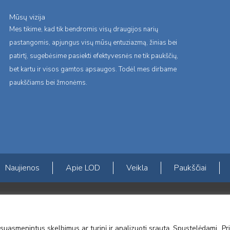
Mūsų vizija
Mes tikime, kad tik bendromis visų draugijos narių
pastangomis, apjungus visų mūsų entuziazmą, žinias bei
patirtį, sugebėsime pasiekti efektyvesnės ne tik paukščių,
bet kartu ir visos gamtos apsaugos. Todėl mes dirbame
paukščiams bei žmonėms.
Naujienos
Apie LOD
Veikla
Paukščiai
s erdvės ir Norvegijos finansinių mechanizmų iš dalies finansuojamą paproje
mavimas įtraukiant visuomenę į aplinkosauginių tyrimų veiklą“ (paprojekčio
suasmenintus skelbimus ar turinį ir analizuoti srautą. Spustelėdami „Pri