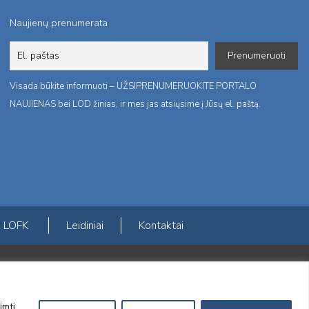
Naujienų prenumerata
Visada būkite informuoti – UŽSIPRENUMERUOKITE PORTALO
NAUJIENAS bei LOD žinias, ir mes jas atsiųsime į Jūsų el. paštą.
LOFK
Leidiniai
Kontaktai
ktį
imti