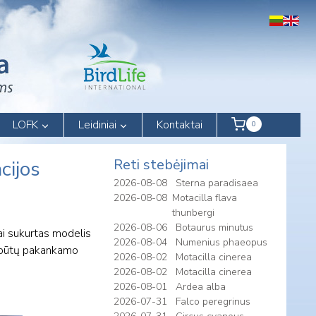
LOFK
Leidiniai
Kontaktai
0
Reti stebėjimai
cijos
2026-08-08
Sterna paradisaea
2026-08-08
Motacilla flava
thunbergi
2026-08-06
Botaurus minutus
ai sukurtas modelis
2026-08-04
Numenius phaeopus
i būtų pakankamo
2026-08-02
Motacilla cinerea
2026-08-02
Motacilla cinerea
2026-08-01
Ardea alba
2026-07-31
Falco peregrinus