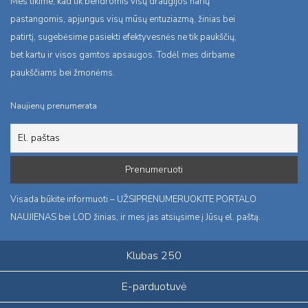
Mes tikime, kad tik bendromis visų draugijos narių
pastangomis, apjungus visų mūsų entuziazmą, žinias bei
patirtį, sugebėsime pasiekti efektyvesnės ne tik paukščių,
bet kartu ir visos gamtos apsaugos. Todėl mes dirbame
paukščiams bei žmonėms.
Naujienų prenumerata
Visada būkite informuoti – UŽSIPRENUMERUOKITE PORTALO
NAUJIENAS bei LOD žinias, ir mes jas atsiųsime į Jūsų el. paštą.
Klubas 250
E-parduotuvė