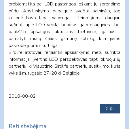
problematika bei LOD pastangos ieškant jų sprendimo
būdų. Apsilankymo pabaigoje svečiai paminėjo, jog
kelionė buvo labai naudinga ir leido jiems daugiau
sužinoti apie LOD veiklą, bendras gamtosaugines bei
paukščių apsaugos aktualijas Lietuvoje, galiausiai,
pamatyti mūsų šalies gamtinę aplinką, kuri jiems
pasirodė įdomi ir turtinga.
Birdlife atstovai, remiantis apsilankymo metu surinkta
informacija, įvertins LOD perspektyvas tapti tikruoju jų
partneriu iki Visuotinio Birdlife partnerių susitikimo, kuris
vyks š.m. rugsėjo 27-28 d. Belgijoje.
2018-08-02
Reti stebėjimai