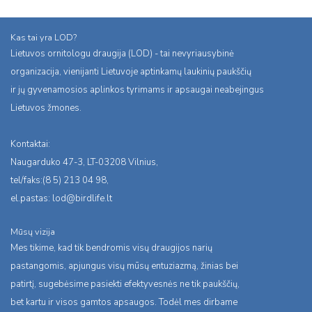
Kas tai yra LOD?
Lietuvos ornitologu draugija (LOD) - tai nevyriausybinė
organizacija, vienijanti Lietuvoje aptinkamų laukinių paukščių
ir jų gyvenamosios aplinkos tyrimams ir apsaugai neabejingus
Lietuvos žmones.
Kontaktai:
Naugarduko 47-3, LT-03208 Vilnius,
tel/faks:(8 5) 213 04 98,
el.pastas:
lod@birdlife.lt
Mūsų vizija
Mes tikime, kad tik bendromis visų draugijos narių
pastangomis, apjungus visų mūsų entuziazmą, žinias bei
patirtį, sugebėsime pasiekti efektyvesnės ne tik paukščių,
bet kartu ir visos gamtos apsaugos. Todėl mes dirbame