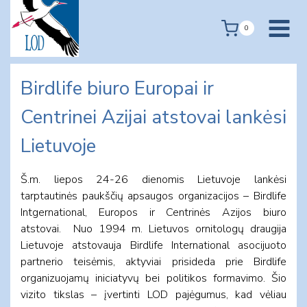
Skip
to
0
content
Birdlife biuro Europai ir
Centrinei Azijai atstovai lankėsi
Lietuvoje
Š.m. liepos 24-26 dienomis Lietuvoje lankėsi
tarptautinės paukščių apsaugos organizacijos – Birdlife
Intgernational, Europos ir Centrinės Azijos biuro
atstovai. Nuo 1994 m. Lietuvos ornitologų draugija
Lietuvoje atstovauja Birdlife International asocijuoto
partnerio teisėmis, aktyviai prisideda prie Birdlife
organizuojamų iniciatyvų bei politikos formavimo. Šio
vizito tikslas – įvertinti LOD pajėgumus, kad vėliau