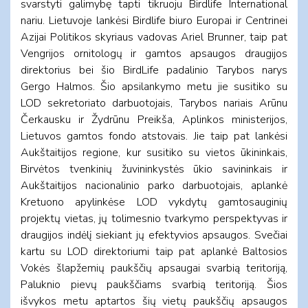
svarstyti galimybę tapti tikruoju Birdlife International
nariu. Lietuvoje lankėsi Birdlife biuro Europai ir Centrinei
Azijai Politikos skyriaus vadovas Ariel Brunner, taip pat
Vengrijos ornitologų ir gamtos apsaugos draugijos
direktorius bei šio BirdLife padalinio Tarybos narys
Gergo Halmos. Šio apsilankymo metu jie susitiko su
LOD sekretoriato darbuotojais, Tarybos nariais Arūnu
Čerkausku ir Žydrūnu Preikša, Aplinkos ministerijos,
Lietuvos gamtos fondo atstovais. Jie taip pat lankėsi
Aukštaitijos regione, kur susitiko su vietos ūkininkais,
Birvėtos tvenkinių žuvininkystės ūkio savininkais ir
Aukštaitijos nacionalinio parko darbuotojais, aplankė
Kretuono apylinkėse LOD vykdytų gamtosauginių
projektų vietas, jų tolimesnio tvarkymo perspektyvas ir
draugijos indėlį siekiant jų efektyvios apsaugos. Svečiai
kartu su LOD direktoriumi taip pat aplankė Baltosios
Vokės šlapžemių paukščių apsaugai svarbią teritoriją,
Paluknio pievų paukščiams svarbią teritoriją. Šios
išvykos metu aptartos šių vietų paukščių apsaugos