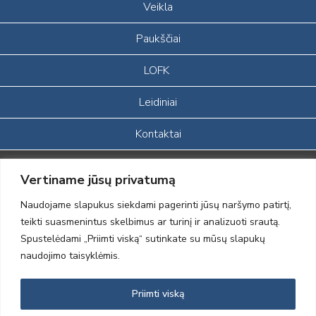
Veikla
Paukščiai
LOFK
Leidiniai
Kontaktai
Portalas sukurtas įgyvendinant Lietuvos Respublikos, Europos
Vertiname jūsų privatumą
ekonominės erdvės ir Norvegijos finansinių mechanizmų iš dalies
finansuojamą paprojektį
Naudojame slapukus siekdami pagerinti jūsų naršymo patirtį,
„LOD visuomeninės /gamtosauginės veiklos sustiprinimas ir įvaizdžio
teikti suasmenintus skelbimus ar turinį ir analizuoti srautą.
formavimas įtraukiant visuomenę į aplinkosauginių tyrimų veiklą“
Spustelėdami „Priimti viską“ sutinkate su mūsų slapukų
(paprojekčio
įgyvendinimo sutarties numeris 2004-LT0008-NVO-1EEE/NOR-02-
naudojimo taisyklėmis.
059)
Priimti viską
2012 © Lietuvos Ornitologų Draugija © 2014, Visos teisės saugomos