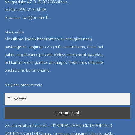
Naugarduko 47-3, LT-03208 Vilnius,
tel/faks:(8 5) 213 04 98,
el.pastas:
lod@birdlife.lt
Mūsų vizija
Mes tikime, kad tik bendromis visų draugijos narių
pastangomis, apjungus visų mūsų entuziazmą, žinias bei
patirtį, sugebėsime pasiekti efektyvesnės ne tik paukščių,
bet kartu ir visos gamtos apsaugos. Todėl mes dirbame
paukščiams bei žmonėms.
Naujienų prenumerata
Visada būkite informuoti – UŽSIPRENUMERUOKITE PORTALO
NAUJIENAS bei LOD žinias, ir mes jas atsiųsime į Jūsų el. paštą.