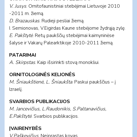
V. Jusys
. Ornitofaunistiniai stebėjimai Lietuvoje 2010
-2011 m. žiemą.
D. Brazauskas
. Rudieji pesliai žiemą.
I. Semionovas, V.Eigirdas Kaune stebėjome žydrąją zylę.
E. Pakštytė
. Retų paukščių stebėjimai kaimyninėse
šalyse ir Vakarų Palearktikoje 2010-2011 žiemą.
PATARIMAI
A. Skirpstas
. Kaip išsirinkti stovą monokliui.
ORNITOLOGINĖS KELIONĖS
M. Šniaukštienė, L. Šniaukšta
. Paskui paukščius – į
Izraelį.
SVARBIOS PUBLIKACIJOS
M. Jancevičius, L.Raudonikis, S.Paltanavičius,
E.Pakštytė
. Svarbios publikacijos.
ĮVAIRENYBĖS
V.Paškevičius
. Neįprastas kovas.