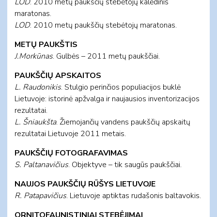
LOD
. 2010 metų paukščių stebėtojų kalėdinis
maratonas.
LOD
. 2010 metų paukščių stebėtojų maratonas.
METŲ PAUKŠTIS
J.Morkūnas
. Gulbės – 2011 metų paukščiai.
PAUKŠČIŲ APSKAITOS
L. Raudonikis
. Stulgio perinčios populiacijos buklė
Lietuvoje: istorinė apžvalga ir naujausios inventorizacijos
rezultatai.
L. Šniaukšta
. Žiemojančių vandens paukščių apskaitų
rezultatai Lietuvoje 2011 metais.
PAUKŠČIŲ FOTOGRAFAVIMAS
S. Paltanavičius
. Objektyve – tik saugūs paukščiai.
NAUJOS PAUKŠČIŲ RŪŠYS LIETUVOJE
R. Patapavičius
. Lietuvoje aptiktas rudašonis baltavokis.
ORNITOFAUNISTINIAI STEBĖJIMAI