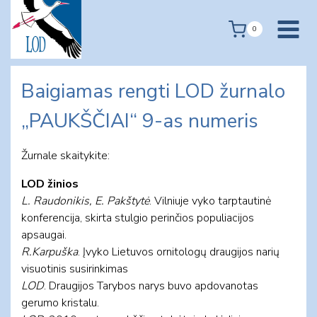
Skip
to
0
content
Baigiamas rengti LOD žurnalo
„PAUKŠČIAI“ 9-as numeris
Žurnale skaitykite:
LOD žinios
L. Raudonikis, E. Pakštytė
. Vilniuje vyko tarptautinė
konferencija, skirta stulgio perinčios populiacijos
apsaugai.
R.Karpuška
. Įvyko Lietuvos ornitologų draugijos narių
visuotinis susirinkimas
LOD
. Draugijos Tarybos narys buvo apdovanotas
gerumo kristalu.