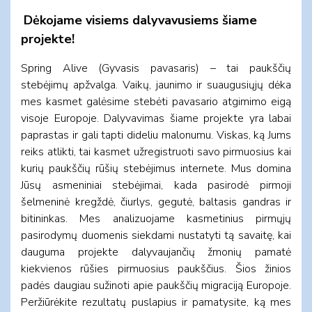
Dėkojame visiems dalyvavusiems šiame
projekte
!
Spring Alive (Gyvasis pavasaris) – tai paukščių
stebėjimų apžvalga. Vaikų, jaunimo ir suaugusiųjų dėka
mes kasmet galėsime stebėti pavasario atgimimo eigą
visoje Europoje. Dalyvavimas šiame projekte yra labai
paprastas ir gali tapti dideliu malonumu. Viskas, ką Jums
reiks atlikti, tai kasmet užregistruoti savo pirmuosius kai
kurių paukščių rūšių stebėjimus internete. Mus domina
Jūsų asmeniniai stebėjimai, kada pasirodė pirmoji
šelmeninė kregždė, čiurlys, gegutė, baltasis gandras ir
bitininkas. Mes analizuojame kasmetinius pirmųjų
pasirodymų duomenis siekdami nustatyti tą savaitę, kai
dauguma projekte dalyvaujančių žmonių pamatė
kiekvienos rūšies pirmuosius paukščius. Šios žinios
padės daugiau sužinoti apie paukščių migraciją Europoje.
Peržiūrėkite rezultatų puslapius ir pamatysite, ką mes