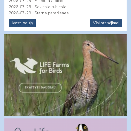
2026-07-29
Ficedula albicollis
2026-07-29
Saxicola rubicola
2026-07-29
Sterna paradisaea
Įvesti naują
Visi stebėjimai