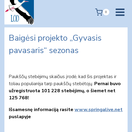
Skip
to
0
content
Baigėsi projekto „Gyvasis
pavasaris“ sezonas
Paukščių stebėjimų skaičius įrodė, kad šis projektas ir
toliau populiarėja tarp paukščių stebėtojų.
Pernai buvo
užregistruota 101 228 stebėjimų, o šiemet net
125 768
!
Išsamesnę informaciją rasite
www.springalive.net
puslapyje