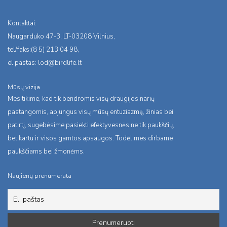
Kontaktai:
Naugarduko 47-3, LT-03208 Vilnius,
tel/faks:(8 5) 213 04 98,
el.pastas:
lod@birdlife.lt
Mūsų vizija
Mes tikime, kad tik bendromis visų draugijos narių
pastangomis, apjungus visų mūsų entuziazmą, žinias bei
patirtį, sugebėsime pasiekti efektyvesnės ne tik paukščių,
bet kartu ir visos gamtos apsaugos. Todėl mes dirbame
paukščiams bei žmonėms.
Naujienų prenumerata