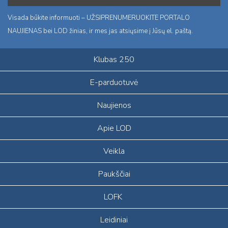
Visada būkite informuoti – UŽSIPRENUMERUOKITE PORTALO
NAUJIENAS bei LOD žinias, ir mes jas atsiųsime į Jūsų el. paštą.
Klubas 250
E-parduotuvė
Naujienos
Apie LOD
Veikla
Paukščiai
LOFK
Leidiniai