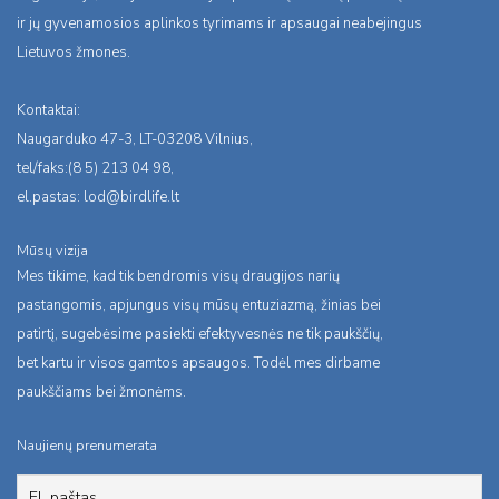
ir jų gyvenamosios aplinkos tyrimams ir apsaugai neabejingus
Lietuvos žmones.
Kontaktai:
Naugarduko 47-3, LT-03208 Vilnius,
tel/faks:(8 5) 213 04 98,
el.pastas:
lod@birdlife.lt
Mūsų vizija
Mes tikime, kad tik bendromis visų draugijos narių
pastangomis, apjungus visų mūsų entuziazmą, žinias bei
patirtį, sugebėsime pasiekti efektyvesnės ne tik paukščių,
bet kartu ir visos gamtos apsaugos. Todėl mes dirbame
paukščiams bei žmonėms.
Naujienų prenumerata