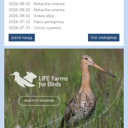
2026-08-02
Motacilla cinerea
2026-08-02
Motacilla cinerea
2026-08-01
Ardea alba
2026-07-31
Falco peregrinus
2026-07-31
Circus cyaneus
Įvesti naują
Visi stebėjimai