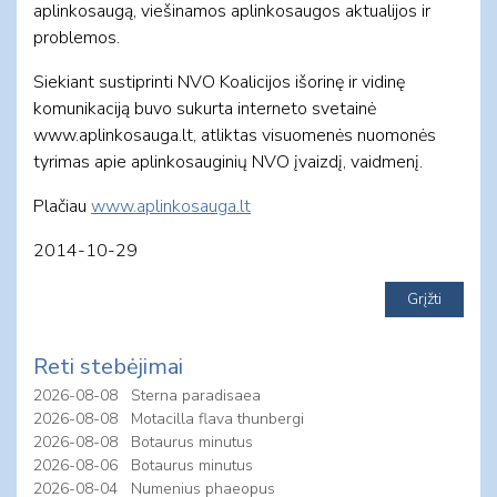
aplinkosaugą, viešinamos aplinkosaugos aktualijos ir
problemos.
Siekiant sustiprinti NVO Koalicijos išorinę ir vidinę
komunikaciją buvo sukurta interneto svetainė
www.aplinkosauga.lt, atliktas visuomenės nuomonės
tyrimas apie aplinkosauginių NVO įvaizdį, vaidmenį.
Plačiau
www.aplinkosauga.lt
2014-10-29
Reti stebėjimai
2026-08-08
Sterna paradisaea
2026-08-08
Motacilla flava thunbergi
2026-08-08
Botaurus minutus
2026-08-06
Botaurus minutus
2026-08-04
Numenius phaeopus