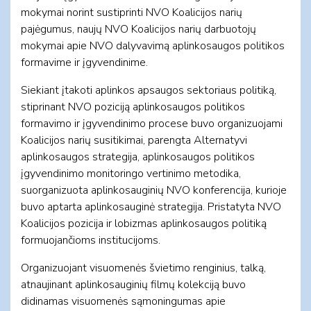
mokymai norint sustiprinti NVO Koalicijos narių
pajėgumus, naujų NVO Koalicijos narių darbuotojų
mokymai apie NVO dalyvavimą aplinkosaugos politikos
formavime ir įgyvendinime.
Siekiant įtakoti aplinkos apsaugos sektoriaus politiką,
stiprinant NVO poziciją aplinkosaugos politikos
formavimo ir įgyvendinimo procese buvo organizuojami
Koalicijos narių susitikimai, parengta Alternatyvi
aplinkosaugos strategija, aplinkosaugos politikos
įgyvendinimo monitoringo vertinimo metodika,
suorganizuota aplinkosauginių NVO konferencija, kurioje
buvo aptarta aplinkosauginė strategija. Pristatyta NVO
Koalicijos pozicija ir lobizmas aplinkosaugos politiką
formuojančioms institucijoms.
Organizuojant visuomenės švietimo renginius, talką,
atnaujinant aplinkosauginių filmų kolekciją buvo
didinamas visuomenės sąmoningumas apie