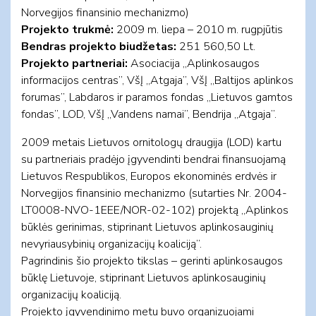
Norvegijos finansinio mechanizmo)
Projekto trukmė:
2009 m. liepa – 2010 m. rugpjūtis
Bendras projekto biudžetas:
251 560,50 Lt.
Projekto partneriai:
Asociacija „Aplinkosaugos
informacijos centras”, VšĮ „Atgaja”, VšĮ „Baltijos aplinkos
forumas”, Labdaros ir paramos fondas „Lietuvos gamtos
fondas”, LOD, VšĮ „Vandens namai”, Bendrija „Atgaja”.
2009 metais Lietuvos ornitologų draugija (LOD) kartu
su partneriais pradėjo įgyvendinti bendrai finansuojamą
Lietuvos Respublikos, Europos ekonominės erdvės ir
Norvegijos finansinio mechanizmo (sutarties Nr. 2004-
LT0008-NVO-1EEE/NOR-02-102) projektą „Aplinkos
būklės gerinimas, stiprinant Lietuvos aplinkosauginių
nevyriausybinių organizacijų koaliciją”.
Pagrindinis šio projekto tikslas – gerinti aplinkosaugos
būklę Lietuvoje, stiprinant Lietuvos aplinkosauginių
organizacijų koaliciją.
Projekto įgyvendinimo metu buvo organizuojami