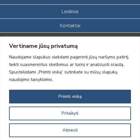
Leidiniai
Kontaktai
Portalas sukurtas įgyvendinant Lietuvos Respublikos, Europos
Vertiname jūsų privatumą
ekonominės erdvės ir Norvegijos finansinių mechanizmų iš dalies
finansuojamą paprojektį
Naudojame slapukus siekdami pagerinti jūsų naršymo patirtį,
„LOD visuomeninės /gamtosauginės veiklos sustiprinimas ir įvaizdžio
teikti suasmenintus skelbimus ar turinį ir analizuoti srautą.
formavimas įtraukiant visuomenę į aplinkosauginių tyrimų veiklą“
Spustelėdami „Priimti viską“ sutinkate su mūsų slapukų
(paprojekčio
įgyvendinimo sutarties numeris 2004-LT0008-NVO-1EEE/NOR-02-
naudojimo taisyklėmis.
059)
Priimti viską
2012 © Lietuvos Ornitologų Draugija © 2014, Visos teisės saugomos
Pritaikyti
Atmesti
Sprendimas:
Electronic Solutions for Business