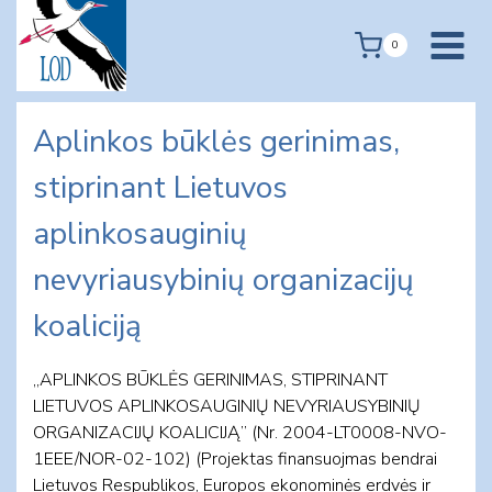
Skip
to
0
content
Aplinkos būklės gerinimas,
stiprinant Lietuvos
aplinkosauginių
nevyriausybinių organizacijų
koaliciją
„APLINKOS BŪKLĖS GERINIMAS, STIPRINANT
LIETUVOS APLINKOSAUGINIŲ NEVYRIAUSYBINIŲ
ORGANIZACIJŲ KOALICIJĄ” (Nr. 2004-LT0008-NVO-
1EEE/NOR-02-102) (Projektas finansuojmas bendrai
Lietuvos Respublikos, Europos ekonominės erdvės ir