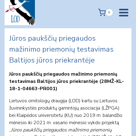
Skip
to
0
content
Jūros paukščių priegaudos
mažinimo priemonių testavimas
Baltijos jūros priekrantėje
Jūros paukščių priegaudos mažinimo priemonių
testavimas Baltijos jūros priekrantėje (28MŽ-KL-
18-1-04663-PR001)
Lietuvos ornitologų draugija (LOD) kartu su Lietuvos
žuvininkystės produktų gamintojų asociacija (LŽPGA)
bei Klaipėdos universitetu (KU) nuo 2019 m. balandžio
mėnesio iki 2021 m. vasario mėnesio vykdo projektą
„
Jūros paukščių priegaudos mažinimo priemonių