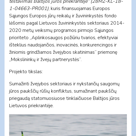
testavimas Baltijos jūros priekrantėje“ (28MŽ-KL-18-
1-04663-PR001)
, kuris finansuojamas Europos
Sąjungos Europos jūrų reikalų ir žuvininkystės fondo
lėšomis pagal Lietuvos žuvininkystės sektoriaus 2014-
2020 metų veiksmų programos pirmojo Sąjungos
prioriteto „Aplinkosaugos požiūriu tvarios, efektyviai
išteklius naudojančios, inovacinės, konkurencingos ir
žiniomis grindžiamos žvejybos skatinimas“ priemonę
„Mokslininkų ir žvejų partnerystės“.
Projekto tikslas:
Sumažinti žvejybos sektoriaus ir nykstančių saugomų
jūros paukščių rūšių konfliktus, sumažinant paukščių
priegaudą statomuosiuose tinklaičiuose Baltijos jūros
Lietuvos priekrantėje.