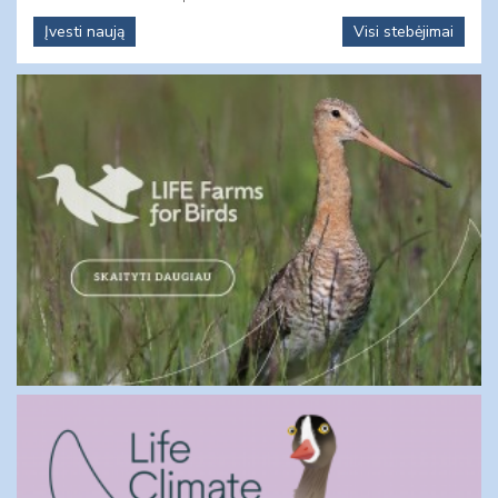
Įvesti naują
Visi stebėjimai