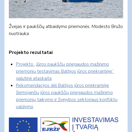
Žvejas ir paukščių atbaidymo priemonės. Modesto Bružo
nuotrauka
Projekto rezultatai
Projekto „Jūros paukščių priegaudos mažinimo
priemonių testavimas Baltijos jūros priekrantėje”
galutinė ataskaita
Rekomendacijos dėl Baltijos jūros priekrantėje
žiemojančių jūros paukščių priegaudos mažinimo
priemonių taikymo ir žvejybos sektoriaus konfliktų
valdymo