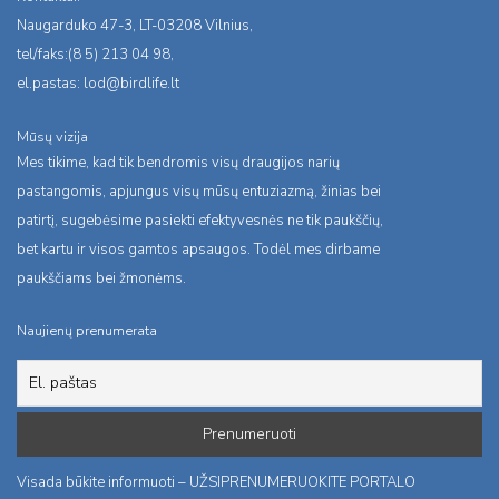
Naugarduko 47-3, LT-03208 Vilnius,
tel/faks:(8 5) 213 04 98,
el.pastas:
lod@birdlife.lt
Mūsų vizija
Mes tikime, kad tik bendromis visų draugijos narių
pastangomis, apjungus visų mūsų entuziazmą, žinias bei
patirtį, sugebėsime pasiekti efektyvesnės ne tik paukščių,
bet kartu ir visos gamtos apsaugos. Todėl mes dirbame
paukščiams bei žmonėms.
Naujienų prenumerata
Visada būkite informuoti – UŽSIPRENUMERUOKITE PORTALO