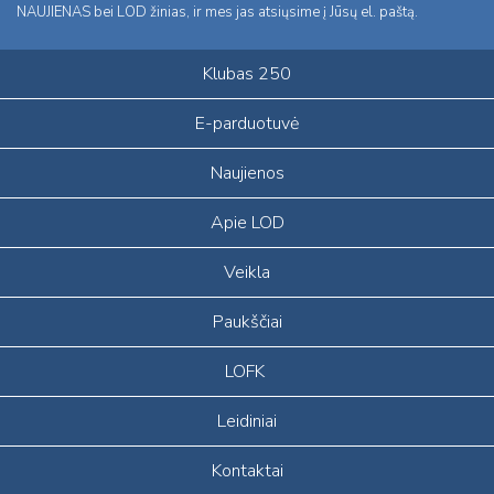
NAUJIENAS bei LOD žinias, ir mes jas atsiųsime į Jūsų el. paštą.
Klubas 250
E-parduotuvė
Naujienos
Apie LOD
Veikla
Paukščiai
LOFK
Leidiniai
Kontaktai