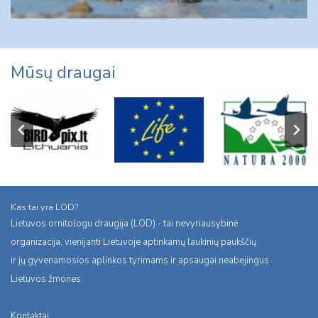
Mūsų draugai
Kas tai yra LOD?
Lietuvos ornitologu draugija (LOD) - tai nevyriausybinė
organizacija, vienijanti Lietuvoje aptinkamų laukinių paukščių
ir jų gyvenamosios aplinkos tyrimams ir apsaugai neabejingus
Lietuvos žmones.
Kontaktai: