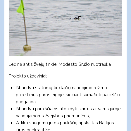
Ledinė antis žvejų tinkle. Modesto Bružo nuotrauka
Projekto uždaviniai:
Išbandyti statomų tinklaičių naudojimo režimo
pakeitimus paros eigoje, siekiant sumažinti paukščių
priegaudą;
Išbandyti paukščiams atbaidyti skirtus aitvarus jūroje
naudojamoms žvejybos priemonėms;
Atlikti saugomų jūros paukščių apskaitas Baltijos
jūros priekrantėje;