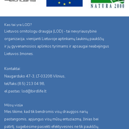
Kas tai yra LOD?
Lietuvos ornitologu draugija (LOD) - tai nevyriausybinė
organizacija, vienijanti Lietuvoje aptinkamų laukinių paukščių
ir jų gyvenamosios aplinkos tyrimams ir apsaugai neabejingus
Lietuvos žmones.
Kontaktai:
Naugarduko 47-3, LT-03208 Vilnius,
tel/faks:(8 5) 213 04 98,
el.pastas:
lod@birdlife.lt
Mūsų vizija
Mes tikime, kad tik bendromis visų draugijos narių
pastangomis, apjungus visų mūsų entuziazmą, žinias bei
patirtį, sugebėsime pasiekti efektyvesnės ne tik paukščių,