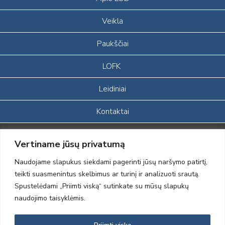
Veikla
Paukščiai
LOFK
Leidiniai
Kontaktai
Portalas sukurtas įgyvendinant Lietuvos Respublikos, Europos
Vertiname jūsų privatumą
ekonominės erdvės ir Norvegijos finansinių mechanizmų iš dalies
finansuojamą paprojektį
Naudojame slapukus siekdami pagerinti jūsų naršymo patirtį,
„LOD visuomeninės /gamtosauginės veiklos sustiprinimas ir įvaizdžio
teikti suasmenintus skelbimus ar turinį ir analizuoti srautą.
formavimas įtraukiant visuomenę į aplinkosauginių tyrimų veiklą“
Spustelėdami „Priimti viską“ sutinkate su mūsų slapukų
(paprojekčio
įgyvendinimo sutarties numeris 2004-LT0008-NVO-1EEE/NOR-02-
naudojimo taisyklėmis.
059)