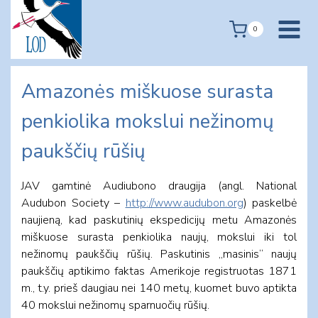
Skip
to
0
content
Amazonės miškuose surasta
penkiolika mokslui nežinomų
paukščių rūšių
JAV gamtinė Audiubono draugija (angl. National
Audubon Society –
http://www.audubon.org
) paskelbė
naujieną, kad paskutinių ekspedicijų metu Amazonės
miškuose surasta penkiolika naujų, mokslui iki tol
nežinomų paukščių rūšių. Paskutinis „masinis“ naujų
paukščių aptikimo faktas Amerikoje registruotas 1871
m., t.y. prieš daugiau nei 140 metų, kuomet buvo aptikta
40 mokslui nežinomų sparnuočių rūšių.