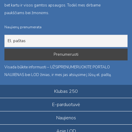
bet kartu ir visos gamtos apsaugos. Todėl mes dirbame
paukščiams bei žmonėms.
Naujienų prenumerata
Visada būkite informuoti – UŽSIPRENUMERUOKITE PORTALO
NAUJIENAS bei LOD žinias, ir mes jas atsiųsime į Jūsų el. paštą.
Klubas 250
E-parduotuvė
Naujienos
Apie LOD