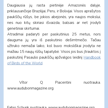
Daugiausia jų rasta pietinėje Amazonės dalyje,
priklausančioje Brazilijai, Peru, ir Bolivijai. Visos aprašytos
paukščių rūšys, be jokios abejonės, yra naujos mokslui,
nes nuo kitų skiriasi išvaizda, balsais ar net įrodyti
genetiniai skirtumai.
Atradimai padaryti per paskutinius 25 metus, nors
dauguma jų yra iš paskutinio dešimtmečio. Tačiau
užtruko nemažai laiko, kol buvo moksliškai įrodyta ne
mažiau 15 naujų rūšių tapatybė. Visos jos bus įtrauktos į
paskutiniį Pasaulio paukščių apžvalgos leidinį
Handbook
of Birds of the World
.
Vítor Q Piacentini nuotrauka.
www.audubonmagazine.org
Fabio Schunk nuotrauka. www.audubonmagazine.org