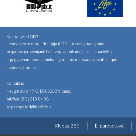
Kas tai yra LOD?
Lietuvos ornitologu draugija (LOD) - tai nevyriausybinė
organizacija, vienijanti Lietuvoje aptinkamų laukinių paukščių
ir jų gyvenamosios aplinkos tyrimams ir apsaugai neabejingus
Lietuvos žmones.
Kontaktai:
Naugarduko 47-3, LT-03208 Vilnius,
tel/faks:(8 5) 213 04 98,
el.pastas:
lod@birdlife.lt
Klubas 250
E-parduotuvė