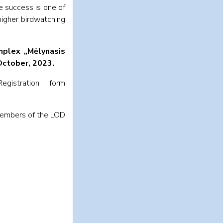
e success is one of
higher birdwatching
omplex
„Mėlynasis
October, 2023.
gistration form
-members of the LOD