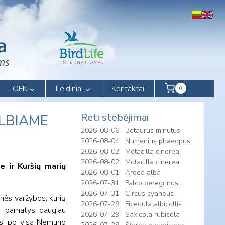
LOFK
Leidiniai
Kontaktai
0
Reti stebėjimai
KELBIAME
2026-08-06
Botaurus minutus
2026-08-04
Numenius phaeopus
2026-08-02
Motacilla cinerea
2026-08-02
Motacilla cinerea
 ir Kuršių marių
2026-08-01
Ardea alba
2026-07-31
Falco peregrinus
2026-07-31
Circus cyaneus
inės varžybos, kurių
2026-07-29
Ficedula albicollis
je pamatys daugiau
2026-07-29
Saxicola rubicola
iasi po visą Nemuno