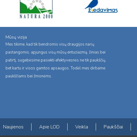
Mūsų vizija
Mes tikime, kad tik bendromis visų draugijos narių
pastangomis, apjungus visų mūsų entuziazmą, žinias bei
patirtį, sugebėsime pasiekti efektyvesnės ne tik paukščių,
bet kartu ir visos gamtos apsaugos. Todėl mes dirbame
paukščiams bei žmonėms.
Naujienos
Apie LOD
Veikla
Paukščiai