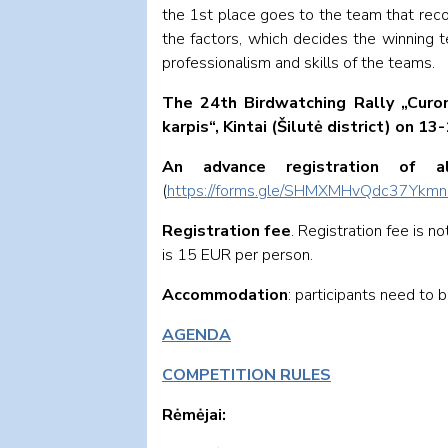
the 1st place goes to the team that rec
the factors, which decides the winning t
professionalism and skills of the teams.
The 24th Birdwatching Rally „Curo
karpis“, Kintai (Šilutė district) on 
An advance registration of al
(
https://forms.gle/SHMXMHvQdc37Ykm
Registration fee
. Registration fee is 
is 15 EUR per person.
Accommodation
: participants need to 
AGENDA
COMPETITION RULES
Rėmėjai: