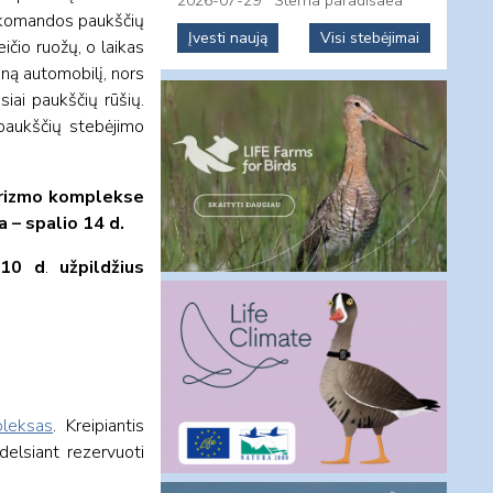
2026-07-29
Sterna paradisaea
 – komandos paukščių
Įvesti naują
Visi stebėjimai
ičio ruožų, o laikas
ieną automobilį, nors
iai paukščių rūšių.
paukščių stebėjimo
turizmo komplekse
a – spalio 14 d.
 10 d
.
užpildžius
.
pleksas
. Kreipiantis
delsiant rezervuoti