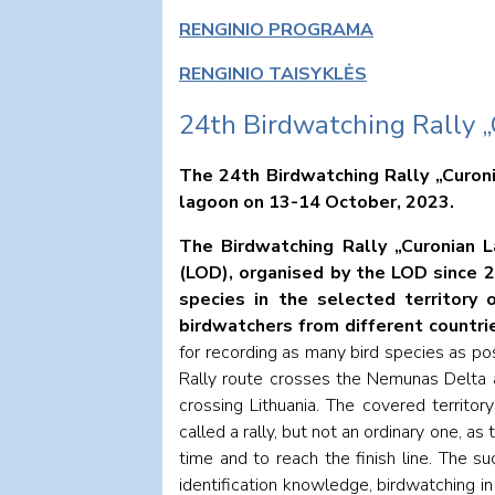
RENGINIO PROGRAMA
RENGINIO TAISYKLĖS
24th Birdwatching Rally 
The 24th Birdwatching Rally „Curon
lagoon on 13-14 October, 2023.
The Birdwatching Rally „Curonian La
(LOD), organised by the LOD since 20
species in the selected territory 
birdwatchers from different countrie
for recording as many bird species as pos
Rally route crosses the Nemunas Delta a
crossing Lithuania. The covered territor
called a rally, but not an ordinary one, as 
time and to reach the finish line. The 
identification knowledge, birdwatching in