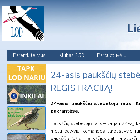
Skip
to
content
Paremkite Mus!
Klubas 250
Parduotuvė
24-asis paukščių stebė
REGISTRACIJĄ!
24-asis paukščių stebėtojų ralis „
pakrantėse.
Paukščių stebėtojų ralis – tai jau 24-ąjį
metu dalyvių komandos tarpusavyje rung
paukščių rūšių. Paukščius galima atpažin