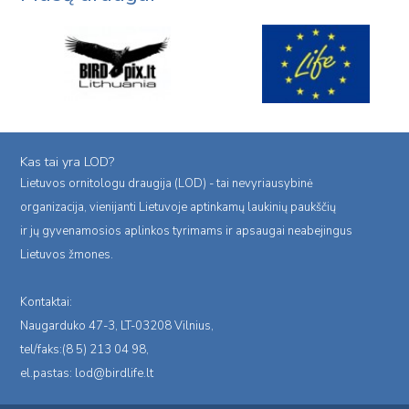
Kas tai yra LOD?
Lietuvos ornitologu draugija (LOD) - tai nevyriausybinė
organizacija, vienijanti Lietuvoje aptinkamų laukinių paukščių
ir jų gyvenamosios aplinkos tyrimams ir apsaugai neabejingus
Lietuvos žmones.
Kontaktai:
Naugarduko 47-3, LT-03208 Vilnius,
tel/faks:(8 5) 213 04 98,
el.pastas:
lod@birdlife.lt