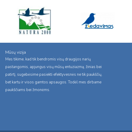
Mūsų vizija
Mes tikime, kad tik bendromis visų draugijos narių
pastangomis, apjungus visų mūsų entuziazmą, žinias bei
patirtį, sugebėsime pasiekti efektyvesnės ne tik paukščių,
bet kartu ir visos gamtos apsaugos. Todėl mes dirbame
paukščiams bei žmonėms.