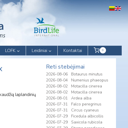
LOFK
Leidiniai
Kontaktai
0
Reti stebėjimai
x
2026-08-06
Botaurus minutus
2026-08-04
Numenius phaeopus
2026-08-02
Motacilla cinerea
2026-08-02
Motacilla cinerea
kaudžią laplandinių
2026-08-01
Ardea alba
2026-07-31
Falco peregrinus
2026-07-31
Circus cyaneus
2026-07-29
Ficedula albicollis
2026-07-29
Saxicola rubicola