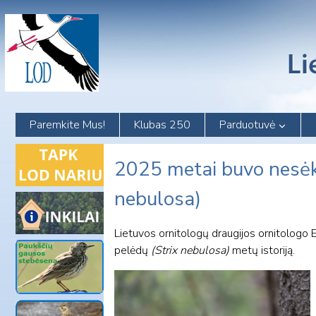
Skip
to
content
Paremkite Mus!
Klubas 250
Parduotuvė
2025 metai buvo nesėk
nebulosa)
Lietuvos ornitologų draugijos ornitologo
pelėdų
(Strix nebulosa)
metų istoriją.