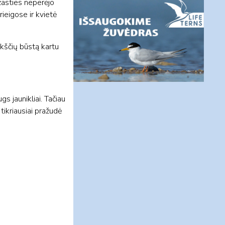
ežasties neperėjo
rieigose ir kvietė
ukščių būstą kartu
s jaunikliai. Tačiau
tikriausiai pražudė