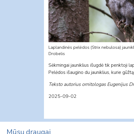
Laplandinės pelėdos (Strix nebulosa) jaunikli
Drobelis
Sėkmingai jauniklius išugdė tik penktoji 
Pelėdos išaugino du jauniklius, kurie gūžtą 
Teksto autorius ornitologas Eugenijus D
2025-09-02
Mūsų draugai