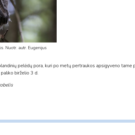
s. Nuotr. autr. Eugenijus
laplandinių pelėdų pora, kuri po metų pertraukos apsigyveno tame 
paliko birželio 3 d.
robelis