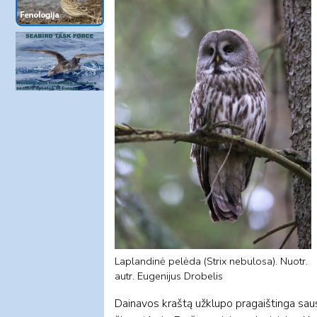
Laplandinė pelėda (Strix nebulosa). Nuotr.
autr. Eugenijus Drobelis
Dainavos kraštą užklupo pragaištinga saus