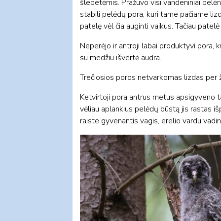
šlepetėmis. Pražuvo visi vandeniniai pelėn
stabili pelėdų pora, kuri tame pačiame lizde
patelę vėl čia auginti vaikus. Tačiau pate
Neperėjo ir antroji labai produktyvi pora, 
su medžiu išvertė audra.
Trečiosios poros netvarkomas lizdas per ži
Ketvirtoji pora antrus metus apsigyveno tam
vėliau aplankius pelėdų būstą jis rastas iš
raiste gyvenantis vagis, erelio vardu vadi