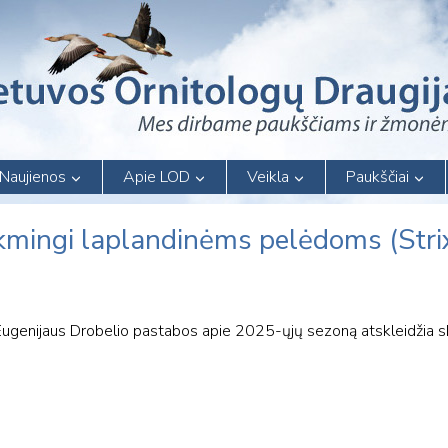
Naujienos
Apie LOD
Veikla
Paukščiai
mingi laplandinėms pelėdoms (Stri
 Eugenijaus Drobelio pastabos apie 2025-ųjų sezoną atskleidžia s