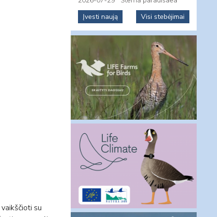
2026-07-29
Sterna paradisaea
Įvesti naują
Visi stebėjimai
vaikščioti su