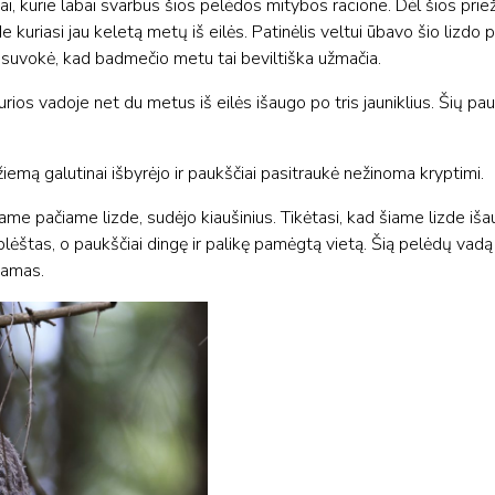
ai, kurie labai svarbūs šios pelėdos mitybos racione. Dėl šios pri
 kuriasi jau keletą metų iš eilės. Patinėlis veltui ūbavo šio lizdo p
lė suvokė, kad badmečio metu tai beviltiška užmačia.
kurios vadoje net du metus iš eilės išaugo po tris jauniklius. Šių pa
emą galutinai išbyrėjo ir paukščiai pasitraukė nežinoma kryptimi.
e pačiame lizde, sudėjo kiaušinius. Tikėtasi, kad šiame lizde išaug
plėštas, o paukščiai dingę ir palikę pamėgtą vietą. Šią pelėdų vadą 
namas.